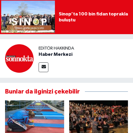
Sinop’ta 100 bin fidan toprakla
buluştu
EDITÖR HAKKINDA
Haber Merkezi
Bunlar da ilginizi çekebilir