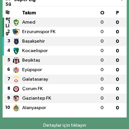
#
Takım
O
P
1
Amed
0
0
2
Erzurumspor FK
0
0
3
Başakşehir
0
0
4
Kocaelispor
0
0
5
Beşiktaş
0
0
6
Eyüpspor
0
0
7
Galatasaray
0
0
8
Çorum FK
0
0
9
Gaziantep FK
0
0
10
Alanyaspor
0
0
Detaylar için tıklayın