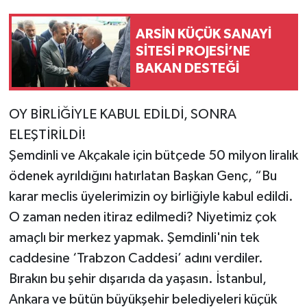
ARSİN KÜÇÜK SANAYİ
SİTESİ PROJESİ’NE
BAKAN DESTEĞİ
OY BİRLİĞİYLE KABUL EDİLDİ, SONRA
ELEŞTİRİLDİ!
Şemdinli ve Akçakale için bütçede 50 milyon liralık
ödenek ayrıldığını hatırlatan Başkan Genç, “Bu
karar meclis üyelerimizin oy birliğiyle kabul edildi.
O zaman neden itiraz edilmedi? Niyetimiz çok
amaçlı bir merkez yapmak. Şemdinli'nin tek
caddesine ‘Trabzon Caddesi’ adını verdiler.
Bırakın bu şehir dışarıda da yaşasın. İstanbul,
Ankara ve bütün büyükşehir belediyeleri küçük