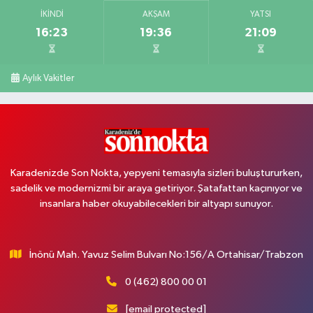
İKINDI
AKŞAM
YATSI
16:23
19:36
21:09
Aylık Vakitler
Karadenizde Son Nokta, yepyeni temasıyla sizleri buluştururken,
sadelik ve modernizmi bir araya getiriyor. Şatafattan kaçınıyor ve
insanlara haber okuyabilecekleri bir altyapı sunuyor.
İnönü Mah. Yavuz Selim Bulvarı No:156/A Ortahisar/Trabzon
0 (462) 800 00 01
[email protected]