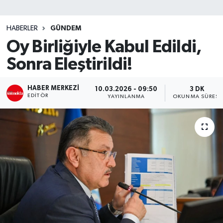
SİYASET
HABERLER
GÜNDEM
Oy Birliğiyle Kabul Edildi,
Teknoloji
Sonra Eleştirildi!
TRABZON
HABER MERKEZI
10.03.2026 - 09:50
3 DK
TRABZONSPOR
EDITÖR
YAYINLANMA
OKUNMA SÜRESI
Yaşam