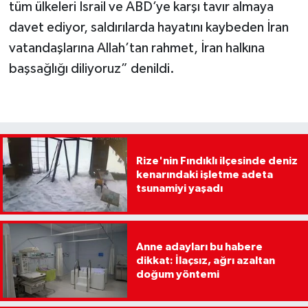
tüm ülkeleri İsrail ve ABD’ye karşı tavır almaya
davet ediyor, saldırılarda hayatını kaybeden İran
vatandaşlarına Allah’tan rahmet, İran halkına
başsağlığı diliyoruz” denildi.
Rize'nin Fındıklı ilçesinde deniz
kenarındaki işletme adeta
tsunamiyi yaşadı
Anne adayları bu habere
dikkat: İlaçsız, ağrı azaltan
doğum yöntemi