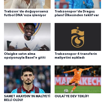
Trabzon'da doğuyorsanız
Trabzonspor’da Draguş
futbol DNA'nıza işleniyor
planı! Ülkesinden teklif var
Olaigbe satın alma
Trabzonspor 4 transferin
opsiyonuyla Basel’e gitti
maliyetini açıkladı
SAMET AKAYDIN'IN MALİYETİ
OULAİ'YE DEV TEKLİF!
BELLİ OLDU!