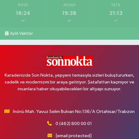
İKINDI
AKŞAM
YATSI
16:24
19:38
21:13
Aylık Vakitler
Karadenizde Son Nokta, yepyeni temasıyla sizleri buluştururken,
sadelik ve modernizmi bir araya getiriyor. Şatafattan kaçınıyor ve
insanlara haber okuyabilecekleri bir altyapı sunuyor.
İnönü Mah. Yavuz Selim Bulvarı No:156/A Ortahisar/Trabzon
0 (462) 800 00 01
[email protected]