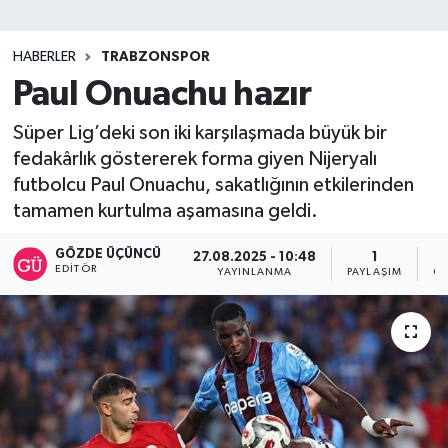
SİYASET
HABERLER
TRABZONSPOR
Paul Onuachu hazır
Teknoloji
Süper Lig’deki son iki karşılaşmada büyük bir
TRABZON
fedakârlık göstererek forma giyen Nijeryalı
futbolcu Paul Onuachu, sakatlığının etkilerinden
TRABZONSPOR
tamamen kurtulma aşamasına geldi.
Yaşam
GÖZDE ÜÇÜNCÜ
27.08.2025 - 10:48
1
EDITÖR
YAYINLANMA
PAYLAŞIM
OK