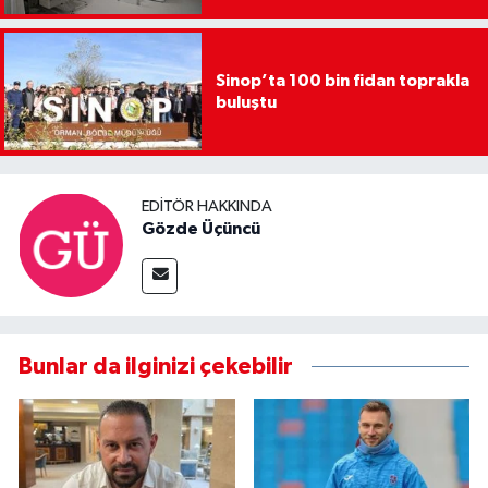
Sinop’ta 100 bin fidan toprakla
buluştu
EDITÖR HAKKINDA
Gözde Üçüncü
Bunlar da ilginizi çekebilir