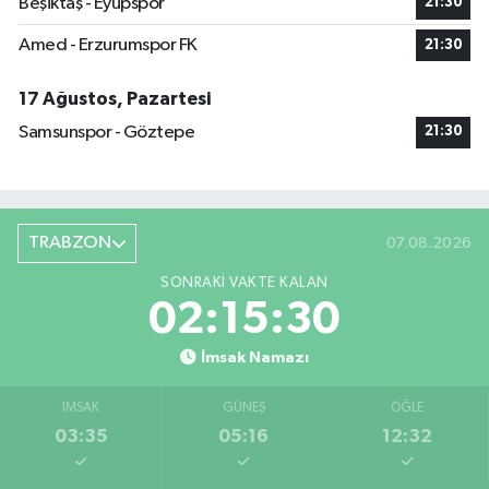
Beşiktaş - Eyüpspor
21:30
Amed - Erzurumspor FK
21:30
17 Ağustos, Pazartesi
Samsunspor - Göztepe
21:30
TRABZON
07.08.2026
SONRAKI VAKTE KALAN
02:15:29
İmsak Namazı
İMSAK
GÜNEŞ
ÖĞLE
03:35
05:16
12:32