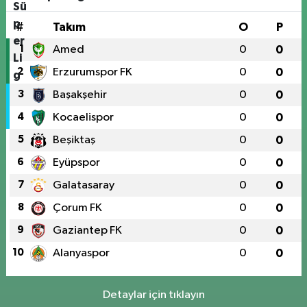
#
Takım
O
P
1
Amed
0
0
2
Erzurumspor FK
0
0
3
Başakşehir
0
0
4
Kocaelispor
0
0
5
Beşiktaş
0
0
6
Eyüpspor
0
0
7
Galatasaray
0
0
8
Çorum FK
0
0
9
Gaziantep FK
0
0
10
Alanyaspor
0
0
Detaylar için tıklayın