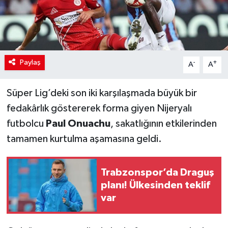
Paylaş
-
+
A
A
Süper Lig’deki son iki karşılaşmada büyük bir
fedakârlık göstererek forma giyen Nijeryalı
futbolcu
Paul Onuachu
, sakatlığının etkilerinden
tamamen kurtulma aşamasına geldi.
Trabzonspor’da Draguş
planı! Ülkesinden teklif
var