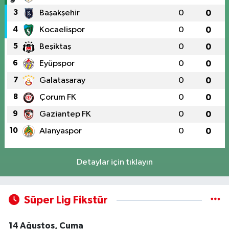
3
Başakşehir
0
0
4
Kocaelispor
0
0
5
Beşiktaş
0
0
6
Eyüpspor
0
0
7
Galatasaray
0
0
8
Çorum FK
0
0
9
Gaziantep FK
0
0
10
Alanyaspor
0
0
Detaylar için tıklayın
Süper Lig Fikstür
14 Ağustos, Cuma