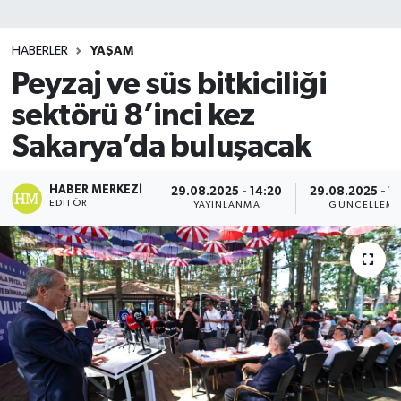
SİYASET
HABERLER
YAŞAM
Peyzaj ve süs bitkiciliği
Teknoloji
sektörü 8’inci kez
TRABZON
Sakarya’da buluşacak
TRABZONSPOR
HABER MERKEZI
29.08.2025 - 14:20
29.08.2025 - 1
EDITÖR
YAYINLANMA
GÜNCELLEM
Yaşam