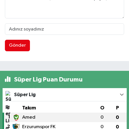
Gönder
Süper Lig Puan Durumu
Süper Lig
#
Takım
O
P
1
Amed
0
0
2
Erzurumspor FK
0
0