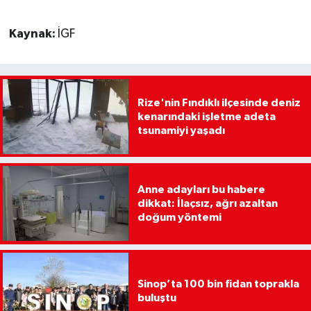
Kaynak:
İGF
Rize'nin Fındıklı ilçesinde deniz
kenarındaki işletme adeta
tsunamiyi yaşadı
Anne adayları bu habere
dikkat: İlaçsız, ağrı azaltan
doğum yöntemi
Sinop’ta 100 bin fidan toprakla
buluştu