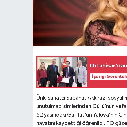
İçeriği Görüntül
Ünlü sanatçı Sabahat Akkiraz, sosyal
unutulmaz isimlerinden Güllü’nün vefat
52 yaşındaki Gül Tut'un Yalova'nın Çı
hayatını kaybettiği öğrenildi. "O güz