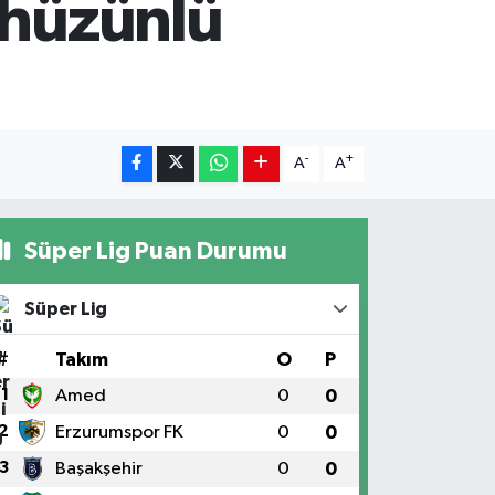
 hüzünlü
-
+
A
A
Süper Lig Puan Durumu
Süper Lig
#
Takım
O
P
1
Amed
0
0
2
Erzurumspor FK
0
0
3
Başakşehir
0
0