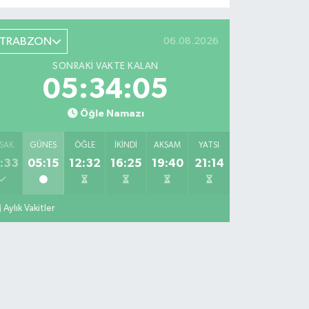
TRABZON
06.08.2026
SONRAKI VAKTE KALAN
05:34:04
Öğle Namazı
SAK
GÜNEŞ
ÖĞLE
İKINDI
AKŞAM
YATSI
:33
05:15
12:32
16:25
19:40
21:14
Aylık Vakitler