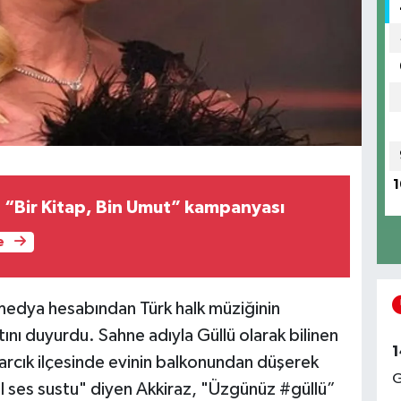
1
Ortahisar’dan “Bir Kitap, Bin Umut” kampanyası
e
 medya hesabından Türk halk müziğinin
ını duyurdu. Sahne adıyla Güllü olarak bilinen
1
narcık ilçesinde evinin balkonundan düşerek
G
el ses sustu" diyen Akkiraz, "Üzgünüz #güllü”