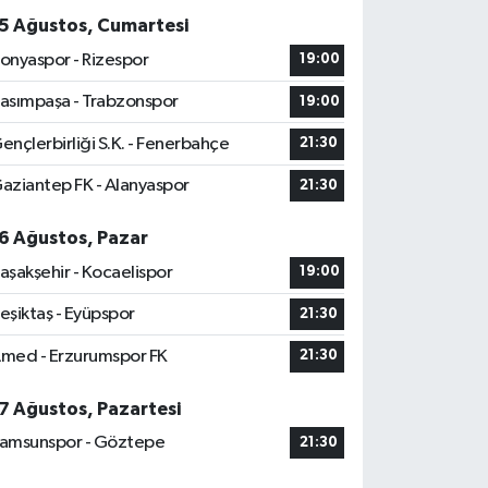
5 Ağustos, Cumartesi
onyaspor - Rizespor
19:00
asımpaşa - Trabzonspor
19:00
ençlerbirliği S.K. - Fenerbahçe
21:30
aziantep FK - Alanyaspor
21:30
6 Ağustos, Pazar
aşakşehir - Kocaelispor
19:00
eşiktaş - Eyüpspor
21:30
med - Erzurumspor FK
21:30
7 Ağustos, Pazartesi
amsunspor - Göztepe
21:30