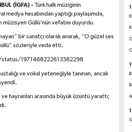
BUL (İGFA) -
Türk halk müziğinin
1
yal medya hesabından yaptığı paylaşımda,
K
n müzisyen Güllü’nün vefatını duyurdu.
K
mayan” bir sanatçı olarak anarak, “O güzel ses
G
llü” sözleriyle veda etti.
G
az/status/1971468222613582298
1
 ustalığı ve vokal yeteneğiyle tanınan, ancak
B
syendi.
B
 ve hayranları arasında büyük üzüntü yarattı;
A
dı.
1
S