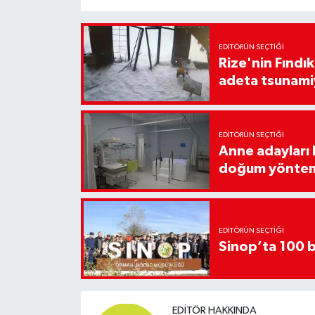
EDITÖRÜN SEÇTIĞI
Rize'nin Fındık
adeta tsunami
EDITÖRÜN SEÇTIĞI
Anne adayları b
doğum yönte
EDITÖRÜN SEÇTIĞI
Sinop’ta 100 b
EDITÖR HAKKINDA