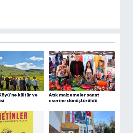
Köyü’ne kültür ve
Atık malzemeler sanat
si
eserine dönüştürüldü