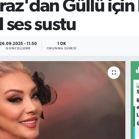
raz'dan Güllü için
 ses sustu
26.09.2025 - 11:50
1 DK
GÜNCELLEME
OKUNMA SÜRESI