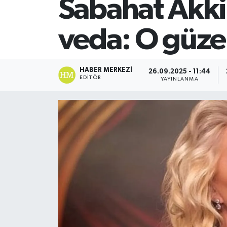
Sabahat Akki
SİYASET
veda: O güzel
Teknoloji
TRABZON
HABER MERKEZI
26.09.2025 - 11:44
EDITÖR
YAYINLANMA
TRABZONSPOR
Yaşam