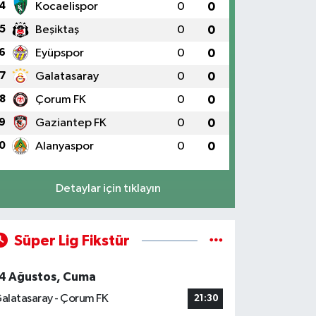
4
Kocaelispor
0
0
5
Beşiktaş
0
0
6
Eyüpspor
0
0
7
Galatasaray
0
0
8
Çorum FK
0
0
9
Gaziantep FK
0
0
0
Alanyaspor
0
0
Detaylar için tıklayın
Süper Lig Fikstür
4 Ağustos, Cuma
alatasaray - Çorum FK
21:30