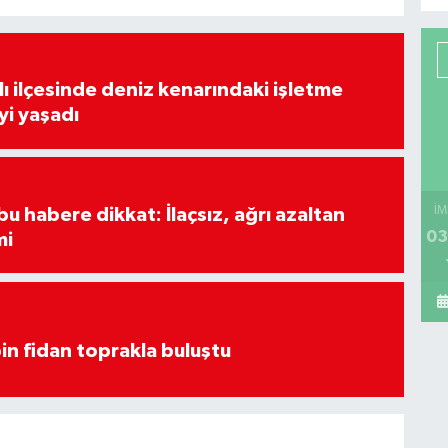
lı ilçesinde deniz kenarındaki işletme
yi yaşadı
u habere dikkat: İlaçsız, ağrı azaltan
İM
03
mi
in fidan toprakla buluştu