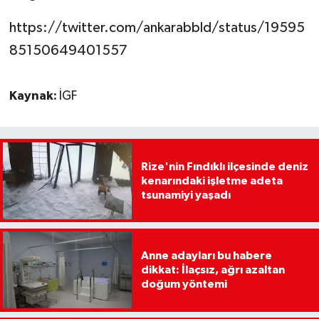
https://twitter.com/ankarabbld/status/19595
85150649401557
Kaynak:
İGF
Rize'nin Fındıklı ilçesinde deniz
kenarındaki işletme adeta
tsunamiyi yaşadı
Anne adayları bu habere
dikkat: İlaçsız, ağrı azaltan
doğum yöntemi