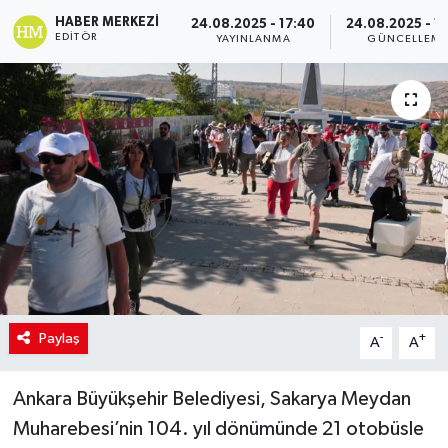
HABER MERKEZI
24.08.2025 - 17:40
24.08.2025 - 1
SİYASET
EDITÖR
YAYINLANMA
GÜNCELLEM
Teknoloji
TRABZON
TRABZONSPOR
Yaşam
Paylaş
-
+
A
A
Ankara Büyükşehir Belediyesi, Sakarya Meydan
Muharebesi’nin 104. yıl dönümünde 21 otobüsle