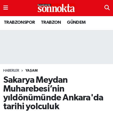
BÖLGESEL
Hava Durumu
TRABZONSPOR
TRABZON
GÜNDEM
EĞİTİM
Trafik Durumu
EKONOMİ
Süper Lig Puan Durumu ve Fikstür
GENEL
Tüm Manşetler
GÜNDEM
Son Dakika Haberleri
HABERLER
YAŞAM
Sakarya Meydan
Kültür sanat
Haber Arşivi
Muharebesi’nin
yıldönümünde Ankara'da
MAGAZİN
tarihi yolculuk
SAĞLIK