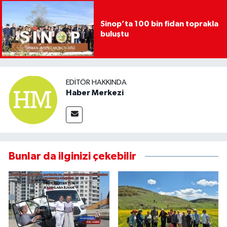
Sinop’ta 100 bin fidan toprakla
buluştu
EDITÖR HAKKINDA
Haber Merkezi
Bunlar da ilginizi çekebilir