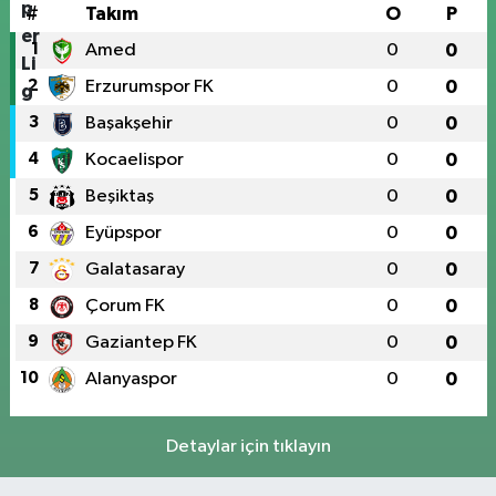
#
Takım
O
P
1
Amed
0
0
2
Erzurumspor FK
0
0
3
Başakşehir
0
0
4
Kocaelispor
0
0
5
Beşiktaş
0
0
6
Eyüpspor
0
0
7
Galatasaray
0
0
8
Çorum FK
0
0
9
Gaziantep FK
0
0
10
Alanyaspor
0
0
Detaylar için tıklayın