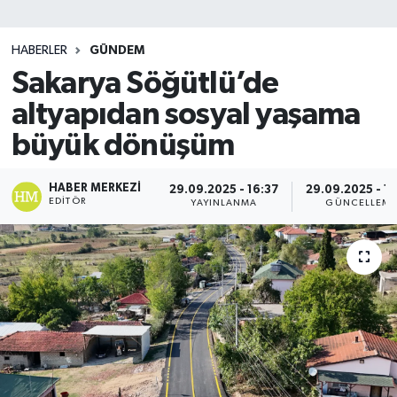
SİYASET
HABERLER
GÜNDEM
Sakarya Söğütlü’de
Teknoloji
altyapıdan sosyal yaşama
TRABZON
büyük dönüşüm
TRABZONSPOR
HABER MERKEZI
29.09.2025 - 16:37
29.09.2025 - 1
EDITÖR
YAYINLANMA
GÜNCELLEM
Yaşam