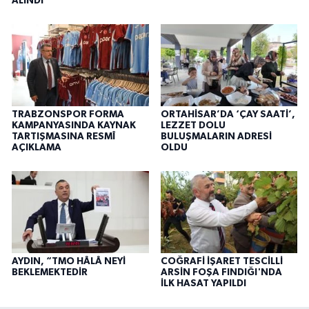
ALINDI
TRABZONSPOR FORMA
ORTAHİSAR’DA ‘ÇAY SAATİ’,
KAMPANYASINDA KAYNAK
LEZZET DOLU
TARTIŞMASINA RESMÎ
BULUŞMALARIN ADRESİ
AÇIKLAMA
OLDU
AYDIN, “TMO HÂLÂ NEYİ
COĞRAFİ İŞARET TESCİLLİ
BEKLEMEKTEDİR
ARSİN FOŞA FINDIĞI'NDA
İLK HASAT YAPILDI