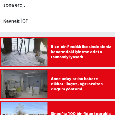
sona erdi.
Kaynak:
İGF
Rize'nin Fındıklı ilçesinde deniz
kenarındaki işletme adeta
tsunamiyi yaşadı
Anne adayları bu habere
dikkat: İlaçsız, ağrı azaltan
doğum yöntemi
Sinop’ta 100 bin fidan toprakla