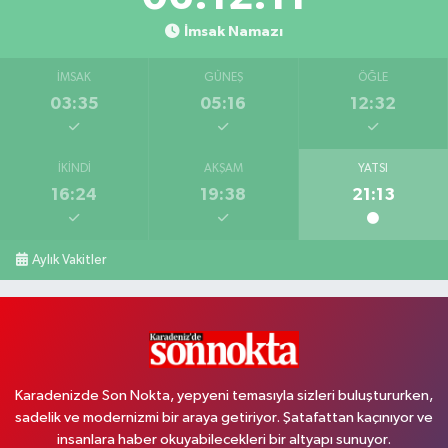
İmsak Namazı
İMSAK
GÜNEŞ
ÖĞLE
03:35
05:16
12:32
İKINDI
AKŞAM
YATSI
16:24
19:38
21:13
Aylık Vakitler
Karadenizde Son Nokta, yepyeni temasıyla sizleri buluştururken,
sadelik ve modernizmi bir araya getiriyor. Şatafattan kaçınıyor ve
insanlara haber okuyabilecekleri bir altyapı sunuyor.