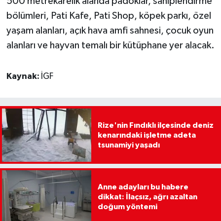
500 metrekarelik alanda padoklar, sahiplendirme
bölümleri, Pati Kafe, Pati Shop, köpek parkı, özel
yaşam alanları, açık hava amfi sahnesi, çocuk oyun
alanları ve hayvan temalı bir kütüphane yer alacak.
Kaynak:
İGF
Rize'nin Fındıklı ilçesinde deniz
kenarındaki işletme adeta
tsunamiyi yaşadı
Anne adayları bu habere
dikkat: İlaçsız, ağrı azaltan
doğum yöntemi