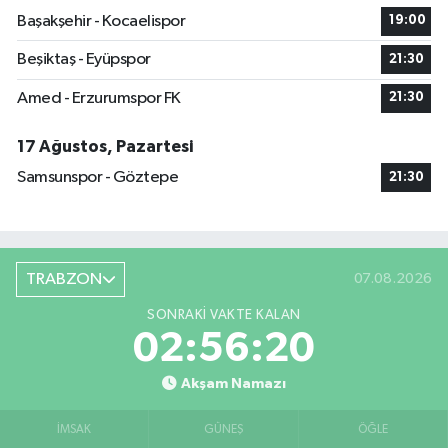
Başakşehir - Kocaelispor
19:00
Beşiktaş - Eyüpspor
21:30
Amed - Erzurumspor FK
21:30
17 Ağustos, Pazartesi
Samsunspor - Göztepe
21:30
TRABZON
07.08.2026
SONRAKI VAKTE KALAN
02:56:20
Akşam Namazı
İMSAK
GÜNEŞ
ÖĞLE