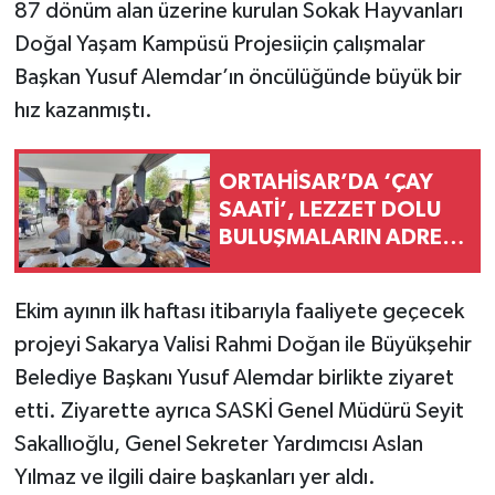
87 dönüm alan üzerine kurulan Sokak Hayvanları
Doğal Yaşam Kampüsü Projesiiçin çalışmalar
Başkan Yusuf Alemdar’ın öncülüğünde büyük bir
hız kazanmıştı.
ORTAHİSAR’DA ‘ÇAY
SAATİ’, LEZZET DOLU
BULUŞMALARIN ADRESİ
OLDU
Ekim ayının ilk haftası itibarıyla faaliyete geçecek
projeyi Sakarya Valisi Rahmi Doğan ile Büyükşehir
Belediye Başkanı Yusuf Alemdar birlikte ziyaret
etti. Ziyarette ayrıca SASKİ Genel Müdürü Seyit
Sakallıoğlu, Genel Sekreter Yardımcısı Aslan
Yılmaz ve ilgili daire başkanları yer aldı.