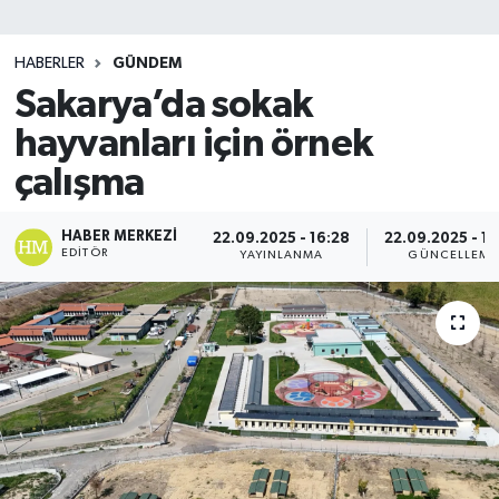
SİYASET
HABERLER
GÜNDEM
Sakarya’da sokak
Teknoloji
hayvanları için örnek
TRABZON
çalışma
TRABZONSPOR
HABER MERKEZI
22.09.2025 - 16:28
22.09.2025 - 16
EDITÖR
YAYINLANMA
GÜNCELLEME
Yaşam