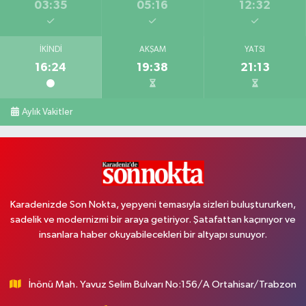
03:35
05:16
12:32
İKINDI
AKŞAM
YATSI
16:24
19:38
21:13
Aylık Vakitler
Karadenizde Son Nokta, yepyeni temasıyla sizleri buluştururken,
sadelik ve modernizmi bir araya getiriyor. Şatafattan kaçınıyor ve
insanlara haber okuyabilecekleri bir altyapı sunuyor.
İnönü Mah. Yavuz Selim Bulvarı No:156/A Ortahisar/Trabzon