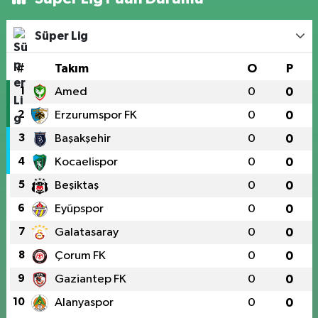
Süper Lig
#
Takım
O
P
1
Amed
0
0
2
Erzurumspor FK
0
0
3
Başakşehir
0
0
4
Kocaelispor
0
0
5
Beşiktaş
0
0
6
Eyüpspor
0
0
7
Galatasaray
0
0
8
Çorum FK
0
0
9
Gaziantep FK
0
0
10
Alanyaspor
0
0