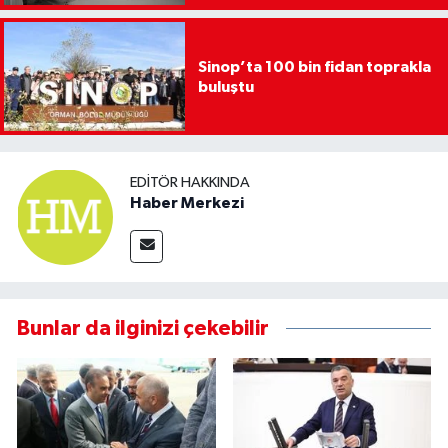
Sinop’ta 100 bin fidan toprakla
buluştu
EDITÖR HAKKINDA
Haber Merkezi
Bunlar da ilginizi çekebilir