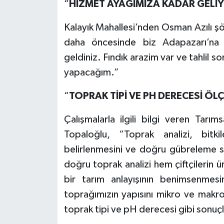
“
HİZMET AYAĞIMIZA KADAR GELİ
Kalayık Mahallesi’nden Osman Azılı ş
daha öncesinde biz Adapazarı’na
geldiniz. Fındık arazim var ve tahlil
yapacağım.”
“
TOPRAK TİPİ VE PH DERECESİ Ö
Çalışmalarla ilgili bilgi veren Tarı
Topaloğlu, “Toprak analizi, bitk
belirlenmesini ve doğru gübreleme stra
doğru toprak analizi hem çiftçilerin 
bir tarım anlayışının benimsenmesi
toprağımızın yapısını mikro ve makro
toprak tipi ve pH derecesi gibi sonuçl