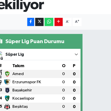
kiliyor
-
+
A
A
Süper Lig Puan Durumu
Süper Lig
#
Takım
O
P
1
Amed
0
0
2
Erzurumspor FK
0
0
3
Başakşehir
0
0
4
Kocaelispor
0
0
5
Beşiktaş
0
0