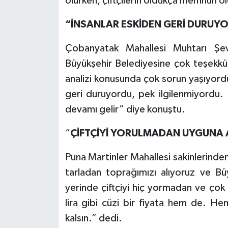
olurken, çiftçilerin oldukça memnun 
“İNSANLAR ESKİDEN GERİ DURU
Çobanyatak Mahallesi Muhtarı Şe
Büyükşehir Belediyesine çok teşekkür
analizi konusunda çok sorun yaşıyord
geri duruyordu, pek ilgilenmiyordu.
devamı gelir” diye konuştu.
“
ÇİFTÇİYİ YORULMADAN UYGUNA 
Puna Martinler Mahallesi sakinlerinden
tarladan toprağımızı alıyoruz ve Büy
yerinde çiftçiyi hiç yormadan ve çok 
lira gibi cüzi bir fiyata hem de. He
kalsın.” dedi.