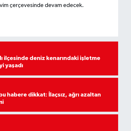
 takvim çerçevesinde devam edecek.
lı ilçesinde deniz kenarındaki işletme
yi yaşadı
u habere dikkat: İlaçsız, ağrı azaltan
mi