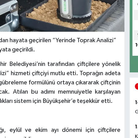
dan hayata geçirilen “Yerinde Toprak Analizi”
1
yata geçirildi.
ir Belediyesi’nin tarafından çiftçilere yönelik
zi” hizmeti çiftçiyi mutlu etti. Toprağın adeta
übreleme formülünü ortaya çıkararak çiftçinin
acak. Atılan bu adımı memnuiyetle karşılayan
kları sistem için Büyükşehir’e teşekkür etti.
1
G
1
ğı, eylül ve ekim ayı dönemi için çiftçilere
K