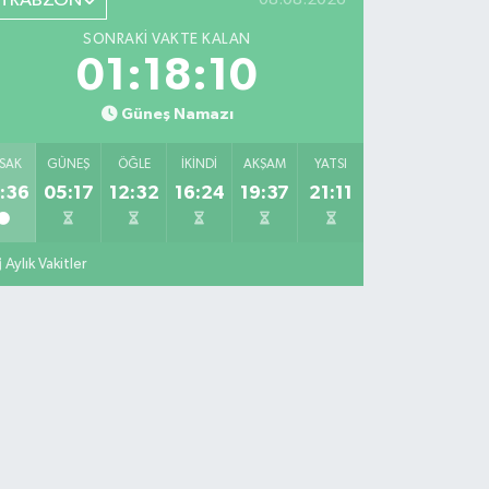
TRABZON
SONRAKI VAKTE KALAN
01:18:09
Güneş Namazı
SAK
GÜNEŞ
ÖĞLE
İKINDI
AKŞAM
YATSI
:36
05:17
12:32
16:24
19:37
21:11
Aylık Vakitler