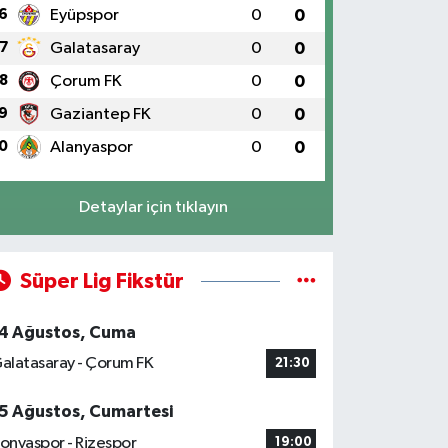
6
Eyüpspor
0
0
7
Galatasaray
0
0
8
Çorum FK
0
0
9
Gaziantep FK
0
0
0
Alanyaspor
0
0
Detaylar için tıklayın
Süper Lig Fikstür
4 Ağustos, Cuma
alatasaray - Çorum FK
21:30
5 Ağustos, Cumartesi
onyaspor - Rizespor
19:00