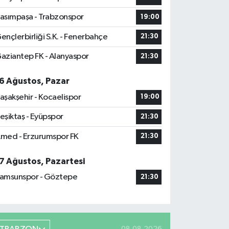
asımpaşa - Trabzonspor
19:00
ençlerbirliği S.K. - Fenerbahçe
21:30
aziantep FK - Alanyaspor
21:30
6 Ağustos, Pazar
aşakşehir - Kocaelispor
19:00
eşiktaş - Eyüpspor
21:30
med - Erzurumspor FK
21:30
7 Ağustos, Pazartesi
amsunspor - Göztepe
21:30
08.08.2026