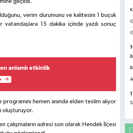
emine geçildi.
K
olduğunu, verim durumunu ve kalitesini 1 buçuk
G
r vatandaşlara 15 dakika içinde yazılı sonuç
G
1
B
Minik kalplerden anlamlı etkinlik
B
A
e
1
 programını hemen anında elden teslim alıyor
S
ı oluşturuyor.
len çalışmaların adresi son olarak Hendek İlçesi