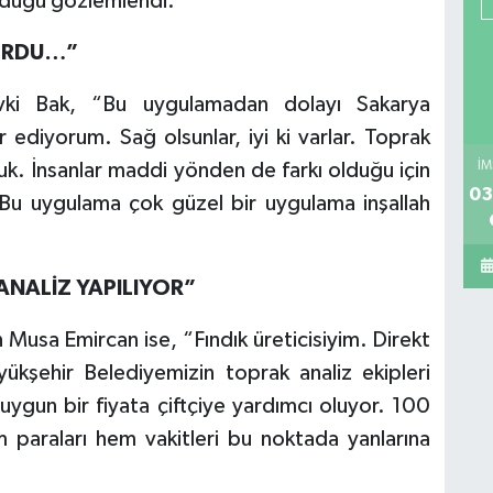
olduğu gözlemlendi.
YORDU…”
vki Bak, “Bu uygulamadan dolayı Sakarya
 ediyorum. Sağ olsunlar, iyi ki varlar. Toprak
İM
uk. İnsanlar maddi yönden de farkı olduğu için
03
 Bu uygulama çok güzel bir uygulama inşallah
ANALİZ YAPILIYOR”
 Musa Emircan ise, “Fındık üreticisiyim. Direkt
ükşehir Belediyemizin toprak analiz ekipleri
uygun bir fiyata çiftçiye yardımcı oluyor. 100
m paraları hem vakitleri bu noktada yanlarına