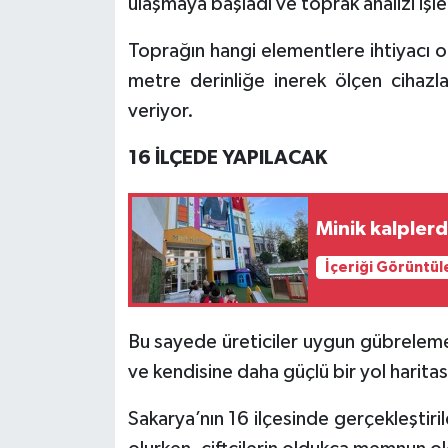
ulaşmaya başladı ve toprak analizi işl
Toprağın hangi elementlere ihtiyacı 
metre derinliğe inerek ölçen cihazla
veriyor.
16 İLÇEDE YAPILACAK
İçeriği Görüntül
Bu sayede üreticiler uygun gübreleme
ve kendisine daha güçlü bir yol haritas
Sakarya’nın 16 ilçesinde gerçekleştiri