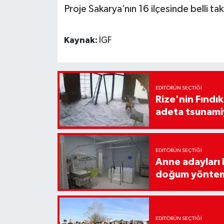
Proje Sakarya’nın 16 ilçesinde belli
Kaynak:
İGF
EDITÖRÜN SEÇTIĞI
Rize'nin Fındık
adeta tsunami
EDITÖRÜN SEÇTIĞI
Anne adayları b
doğum yönte
EDITÖRÜN SEÇTIĞI