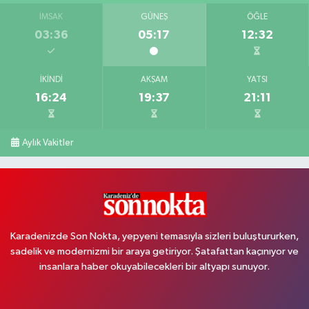
İMSAK
GÜNEŞ
ÖĞLE
03:36
05:17
12:32
İKINDI
AKŞAM
YATSI
16:24
19:37
21:11
Aylık Vakitler
Karadenizde Son Nokta, yepyeni temasıyla sizleri buluştururken,
sadelik ve modernizmi bir araya getiriyor. Şatafattan kaçınıyor ve
insanlara haber okuyabilecekleri bir altyapı sunuyor.