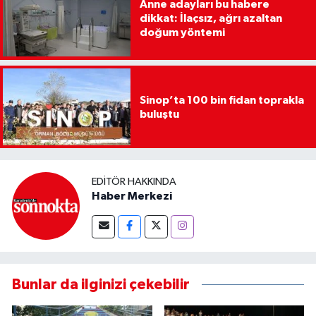
Anne adayları bu habere
dikkat: İlaçsız, ağrı azaltan
doğum yöntemi
Sinop’ta 100 bin fidan toprakla
buluştu
EDITÖR HAKKINDA
Haber Merkezi
Bunlar da ilginizi çekebilir