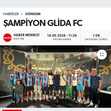
SİYASET
HABERLER
GÜNDEM
ŞAMPİYON GLİDA FC
Teknoloji
TRABZON
HABER MERKEZI
14.05.2026 - 11:26
1 DK
EDITÖR
YAYINLANMA
OKUNMA SÜRESI
TRABZONSPOR
Yaşam