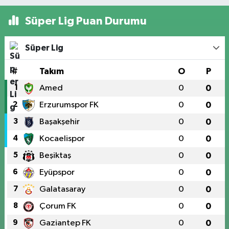
Süper Lig Puan Durumu
Süper Lig
#
Takım
O
P
1
Amed
0
0
2
Erzurumspor FK
0
0
3
Başakşehir
0
0
4
Kocaelispor
0
0
5
Beşiktaş
0
0
6
Eyüpspor
0
0
7
Galatasaray
0
0
8
Çorum FK
0
0
9
Gaziantep FK
0
0