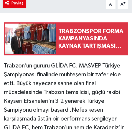
Paylaş
-
+
A
A
TRABZONSPOR FORMA
KAMPANYASINDA
KAYNAK TARTIŞMASINA
RESMÎ AÇIKLAMA
Trabzon’un gururu GLİDA FC, MASVEP Türkiye
Şampiyonası finalinde muhteşem bir zafer elde
etti. Büyük heyecana sahne olan final
mücadelesinde Trabzon temsilcisi, güçlü rakibi
Kayseri Efsaneleri’ni 3-2 yenerek Türkiye
Şampiyonu olmayı başardı.Nefes kesen
karşılaşmada üstün bir performans sergileyen
GLİDA FC, hem Trabzon’un hem de Karadeniz’in