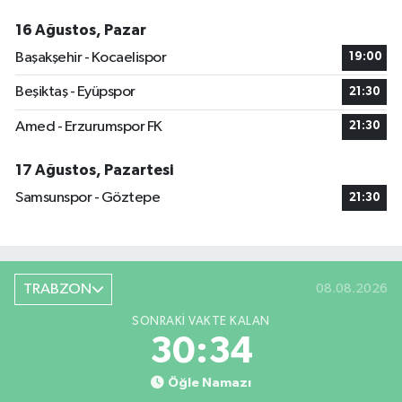
16 Ağustos, Pazar
Başakşehir - Kocaelispor
19:00
Beşiktaş - Eyüpspor
21:30
Amed - Erzurumspor FK
21:30
17 Ağustos, Pazartesi
Samsunspor - Göztepe
21:30
TRABZON
08.08.2026
SONRAKI VAKTE KALAN
30:33
Öğle Namazı