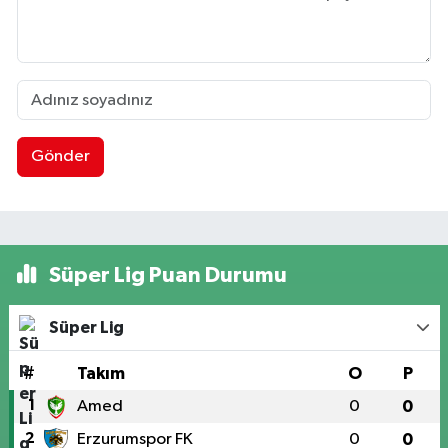
Gönder
Süper Lig Puan Durumu
Süper Lig
#
Takım
O
P
1
Amed
0
0
2
Erzurumspor FK
0
0