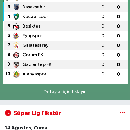
3
Başakşehir
0
0
4
Kocaelispor
0
0
5
Beşiktaş
0
0
6
Eyüpspor
0
0
7
Galatasaray
0
0
8
Çorum FK
0
0
9
Gaziantep FK
0
0
10
Alanyaspor
0
0
Detaylar için tıklayın
Süper Lig Fikstür
14 Ağustos, Cuma