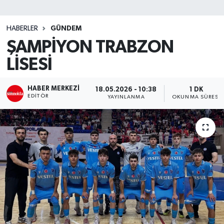
SİYASET
HABERLER
GÜNDEM
ŞAMPİYON TRABZON
Teknoloji
LİSESİ
TRABZON
HABER MERKEZI
18.05.2026 - 10:38
1 DK
TRABZONSPOR
EDITÖR
YAYINLANMA
OKUNMA SÜRESI
Yaşam