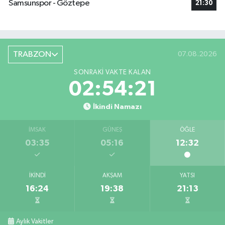
Samsunspor - Göztepe
21:30
TRABZON
07.08.2026
SONRAKI VAKTE KALAN
02:54:21
İkindi Namazı
İMSAK
GÜNEŞ
ÖĞLE
03:35
05:16
12:32
İKINDI
AKŞAM
YATSI
16:24
19:38
21:13
Aylık Vakitler