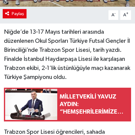
Paylaş
-
+
A
A
Niğde’de 13-17 Mayıs tarihleri arasında
düzenlenen Okul Sporları Türkiye Futsal Gençler İl
Birinciliği’nde Trabzon Spor Lisesi, tarih yazdı.
Finalde İstanbul Haydarpaşa Lisesi ile karşılaşan
Trabzon ekibi, 2-1’lik üstünlüğüyle maçı kazanarak
Türkiye Şampiyonu oldu.
MİLLETVEKİLİ YAVUZ
AYDIN:
“HEMŞEHRİLERİMİZE
SORDUNUZ MU?”
Trabzon Spor Lisesi öğrencileri, sahada