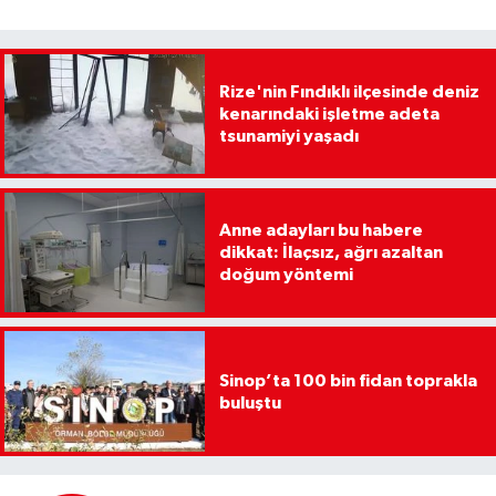
Rize'nin Fındıklı ilçesinde deniz
kenarındaki işletme adeta
tsunamiyi yaşadı
Anne adayları bu habere
dikkat: İlaçsız, ağrı azaltan
doğum yöntemi
Sinop’ta 100 bin fidan toprakla
buluştu