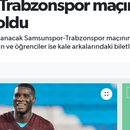
rabzonspor maçın
 oldu
nanacak Samsunspor-Trabzonspor maçının bil
n ve öğrenciler ise kale arkalarındaki bilet