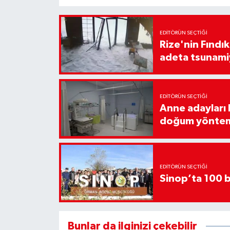
EDITÖRÜN SEÇTIĞI
Rize'nin Fındık
adeta tsunami
EDITÖRÜN SEÇTIĞI
Anne adayları b
doğum yönte
EDITÖRÜN SEÇTIĞI
Sinop’ta 100 b
Bunlar da ilginizi çekebilir