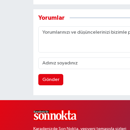
Yorumlar
Gönder
Karadenizde Son Nokta, yepyeni temasıyla sizleri