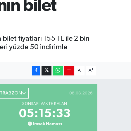
ın bilet
et fiyatları 155 TL ile 2 bin
leri yüzde 50 indirimle
-
+
A
A
TRABZON
08.08.2026
SONRAKI VAKTE KALAN
05:15:32
İmsak Namazı