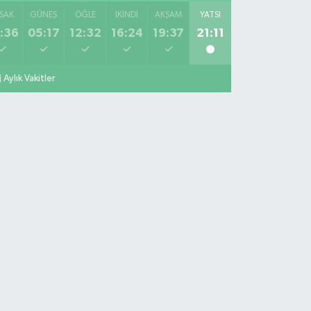
SAK
GÜNEŞ
ÖĞLE
İKINDI
AKŞAM
YATSI
:36
05:17
12:32
16:24
19:37
21:11
Aylık Vakitler