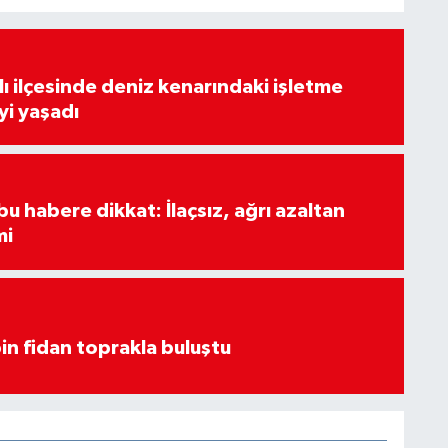
lı ilçesinde deniz kenarındaki işletme
yi yaşadı
u habere dikkat: İlaçsız, ağrı azaltan
mi
in fidan toprakla buluştu