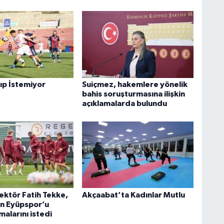
ıp İstemiyor
Suiçmez, hakemlere yönelik
bahis soruşturmasına ilişkin
açıklamalarda bulundu
ektör Fatih Tekke,
Akçaabat’ta Kadınlar Mutlu
n Eyüpspor’u
malarını istedi