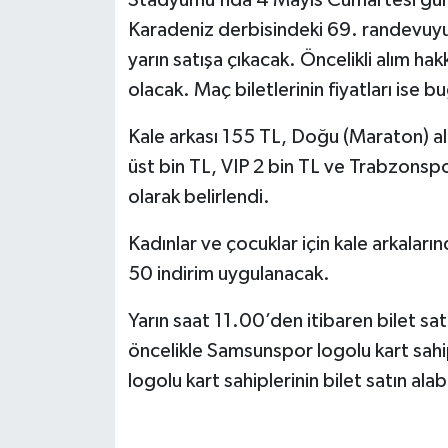
Stadyumu’nda 4 Mayıs Cumartesi günü
Karadeniz derbisindeki 69. randevuyu s
yarın satışa çıkacak. Öncelikli alım ha
olacak. Maç biletlerinin fiyatları ise b
Kale arkası 155 TL, Doğu (Maraton) alt
üst bin TL, VIP 2 bin TL ve Trabzonspor
olarak belirlendi.
Kadınlar ve çocuklar için kale arkaların
50 indirim uygulanacak.
Yarın saat 11.00’den itibaren bilet satı
öncelikle Samsunspor logolu kart sahi
logolu kart sahiplerinin bilet satın ala