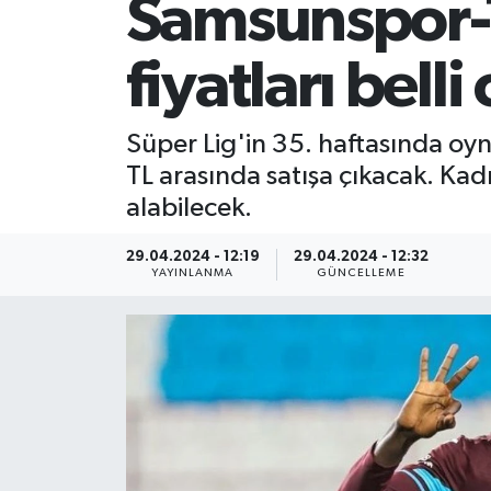
Samsunspor-T
SİYASET
fiyatları belli
Teknoloji
Süper Lig'in 35. haftasında oy
TRABZON
TL arasında satışa çıkacak. Kadı
alabilecek.
TRABZONSPOR
29.04.2024 - 12:19
29.04.2024 - 12:32
Yaşam
YAYINLANMA
GÜNCELLEME