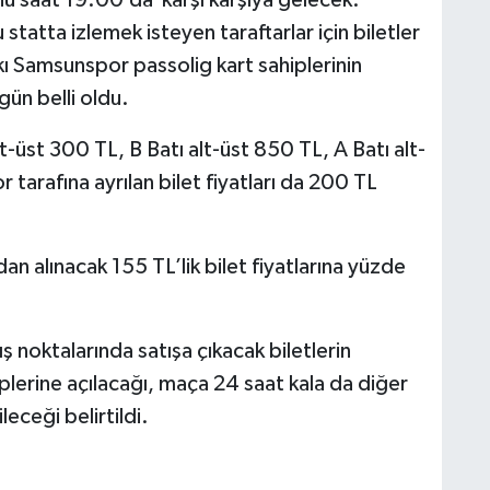
 saat 19.00’da karşı karşıya gelecek.
tatta izlemek isteyen taraftarlar için biletler
kkı Samsunspor passolig kart sahiplerinin
ugün belli oldu.
-üst 300 TL, B Batı alt-üst 850 TL, A Batı alt-
 tarafına ayrılan bilet fiyatları da 200 TL
dan alınacak 155 TL’lik bilet fiyatlarına yüzde
ş noktalarında satışa çıkacak biletlerin
plerine açılacağı, maça 24 saat kala da diğer
bileceği belirtildi.