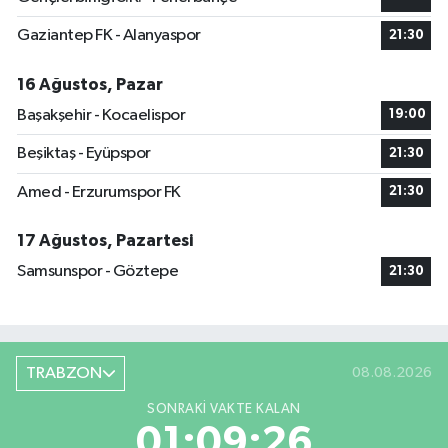
Gaziantep FK - Alanyaspor
21:30
16 Ağustos, Pazar
Başakşehir - Kocaelispor
19:00
Beşiktaş - Eyüpspor
21:30
Amed - Erzurumspor FK
21:30
17 Ağustos, Pazartesi
Samsunspor - Göztepe
21:30
TRABZON
08.08.2026
SONRAKI VAKTE KALAN
01:09:25