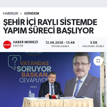
SİYASET
HABERLER
GÜNDEM
ŞEHİR İÇİ RAYLI SİSTEMDE
Teknoloji
YAPIM SÜRECİ BAŞLIYOR
TRABZON
HABER MERKEZI
12.06.2026 - 13:48
5 DK
TRABZONSPOR
EDITÖR
YAYINLANMA
OKUNMA SÜRESI
Yaşam