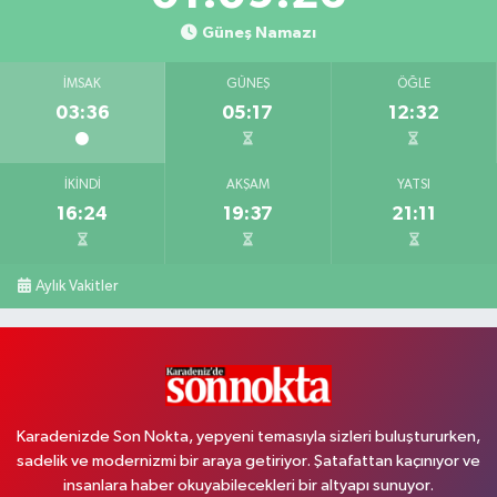
Güneş Namazı
İMSAK
GÜNEŞ
ÖĞLE
03:36
05:17
12:32
İKINDI
AKŞAM
YATSI
16:24
19:37
21:11
Aylık Vakitler
Karadenizde Son Nokta, yepyeni temasıyla sizleri buluştururken,
sadelik ve modernizmi bir araya getiriyor. Şatafattan kaçınıyor ve
insanlara haber okuyabilecekleri bir altyapı sunuyor.