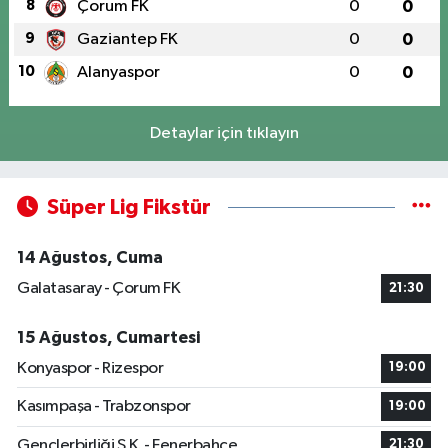
8
Çorum FK
0
0
9
Gaziantep FK
0
0
10
Alanyaspor
0
0
Detaylar için tıklayın
Süper Lig Fikstür
14 Ağustos, Cuma
Galatasaray - Çorum FK
21:30
15 Ağustos, Cumartesi
Konyaspor - Rizespor
19:00
Kasımpaşa - Trabzonspor
19:00
Gençlerbirliği S.K. - Fenerbahçe
21:30