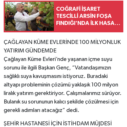
COĞRAFİ İŞARET
TESCİLLİ ARSİN FOŞA
FINDIĞI'NDA İLK HASAT
YAPILDI
ÇAĞLAYAN KÜME EVLERİNDE 100 MİLYONLUK
YATIRIM GÜNDEMDE
Çağlayan Küme Evleri’nde yaşanan içme suyu
sorunu ile ilgili Başkan Genç, “Vatandaşımızın
sağlıklı suya kavuşmasını istiyoruz. Buradaki
altyapı probleminin çözümü yaklaşık 100 milyon
liralık yatırım gerektiriyor. Çalışmalarımız sürüyor.
Bulanık su sorununun kalıcı şekilde çözülmesi için
gerekli adımları atacağız” dedi.
ŞEHİR HASTANESİ İÇİN İSTİHDAM MÜJDESİ