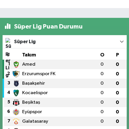
Süper Lig Puan Durumu
Süper Lig
#
Takım
O
P
1
Amed
0
0
2
Erzurumspor FK
0
0
3
Başakşehir
0
0
4
Kocaelispor
0
0
5
Beşiktaş
0
0
6
Eyüpspor
0
0
7
Galatasaray
0
0