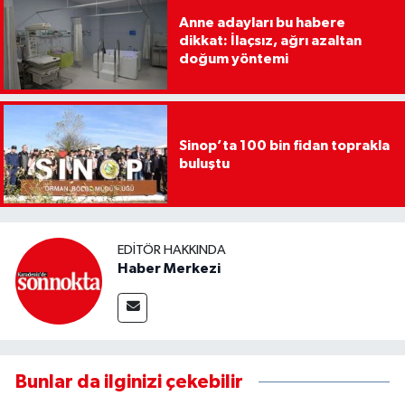
Anne adayları bu habere
dikkat: İlaçsız, ağrı azaltan
doğum yöntemi
Sinop’ta 100 bin fidan toprakla
buluştu
EDITÖR HAKKINDA
Haber Merkezi
Bunlar da ilginizi çekebilir