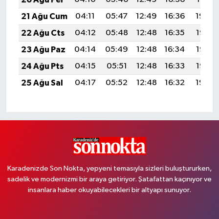
21 Ağu Cum
04:11
05:47
12:49
16:36
19:40
22 Ağu Cts
04:12
05:48
12:48
16:35
19:38
23 Ağu Paz
04:14
05:49
12:48
16:34
19:37
24 Ağu Pts
04:15
05:51
12:48
16:33
19:35
25 Ağu Sal
04:17
05:52
12:48
16:32
19:34
Karadenizde Son Nokta, yepyeni temasıyla sizleri buluştururken,
sadelik ve modernizmi bir araya getiriyor. Şatafattan kaçınıyor ve
insanlara haber okuyabilecekleri bir altyapı sunuyor.