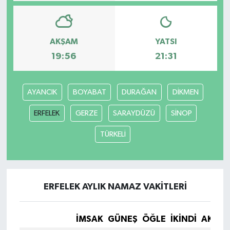
AKŞAM
YATSI
19:56
21:31
AYANCIK
BOYABAT
DURAĞAN
DİKMEN
ERFELEK
GERZE
SARAYDÜZÜ
SİNOP
TÜRKELİ
ERFELEK AYLIK NAMAZ VAKITLERI
İMSAK
GÜNEŞ
ÖĞLE
İKINDI
AKŞA