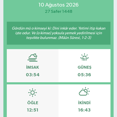
10 Ağustos 2026
SİYASET
27 Safer 1448
Teknoloji
Gördün mü o kimseyi ki: Dini inkâr eder. Yetimi itip kakan
işte odur. Ve (o kimse) yoksula yemek yedirilmesi için
TRABZON
teşvikte bulunmaz. (Mâûn Sûresi, 1-2-3)
TRABZONSPOR
Yaşam
İMSAK
GÜNEŞ
03:54
05:36
ÖĞLE
İKINDI
12:51
16:43