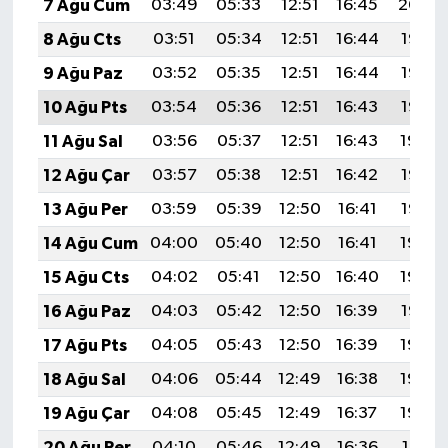
7 Ağu Cum
03:49
05:33
12:51
16:45
20:00
8 Ağu Cts
03:51
05:34
12:51
16:44
19:58
9 Ağu Paz
03:52
05:35
12:51
16:44
19:57
10 Ağu Pts
03:54
05:36
12:51
16:43
19:56
11 Ağu Sal
03:56
05:37
12:51
16:43
19:54
12 Ağu Çar
03:57
05:38
12:51
16:42
19:53
13 Ağu Per
03:59
05:39
12:50
16:41
19:52
14 Ağu Cum
04:00
05:40
12:50
16:41
19:50
15 Ağu Cts
04:02
05:41
12:50
16:40
19:49
16 Ağu Paz
04:03
05:42
12:50
16:39
19:47
17 Ağu Pts
04:05
05:43
12:50
16:39
19:46
18 Ağu Sal
04:06
05:44
12:49
16:38
19:44
19 Ağu Çar
04:08
05:45
12:49
16:37
19:43
20 Ağu Per
04:10
05:46
12:49
16:36
19:41