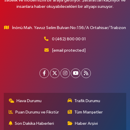
sadelik ve modernizmi bir araya getiriyor. Şatafattan kaçınıyor ve
insanlara haber okuyabilecekleri bir altyapı sunuyor.
İnönü Mah. Yavuz Selim Bulvarı No:156/A Ortahisar/Trabzon
0 (462) 800 00 01
[email protected]
Hava Durumu
Trafik Durumu
Puan Durumu ve Fikstür
Tüm Manşetler
Son Dakika Haberleri
Haber Arşivi