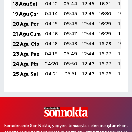
18 Ağu Sal
04:12
05:44
12:45
16:31
19:35
19 Ağu Çar
04:14
05:45
12:45
16:30
19:34
20 Ağu Per
04:15
05:46
12:44
16:29
19:32
21 Ağu Cum
04:16
05:47
12:44
16:29
19:31
22 Ağu Cts
04:18
05:48
12:44
16:28
19:30
23 Ağu Paz
04:19
05:49
12:44
16:27
19:28
24 Ağu Pts
04:20
05:50
12:43
16:27
19:27
25 Ağu Sal
04:21
05:51
12:43
16:26
19:25
Karadenizde Son Nokta, yepyeni temasıyla sizleri buluştururken,