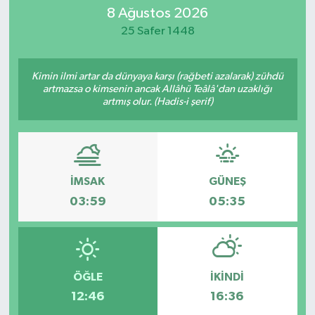
8 Ağustos 2026
SİYASET
25 Safer 1448
Teknoloji
Kimin ilmi artar da dünyaya karşı (rağbeti azalarak) zühdü
artmazsa o kimsenin ancak Allâhü Teâlâ'dan uzaklığı
TRABZON
artmış olur. (Hadis-i şerif)
TRABZONSPOR
Yaşam
İMSAK
GÜNEŞ
03:59
05:35
ÖĞLE
İKINDI
12:46
16:36