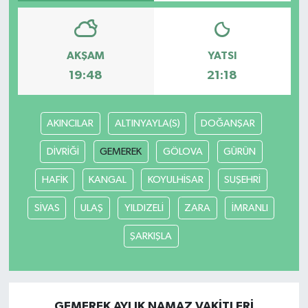
AKŞAM
YATSI
19:48
21:18
AKINCILAR
ALTINYAYLA(S)
DOĞANŞAR
DİVRİĞİ
GEMEREK
GÖLOVA
GÜRÜN
HAFİK
KANGAL
KOYULHİSAR
SUŞEHRİ
SİVAS
ULAŞ
YILDIZELİ
ZARA
İMRANLI
ŞARKIŞLA
GEMEREK AYLIK NAMAZ VAKITLERI