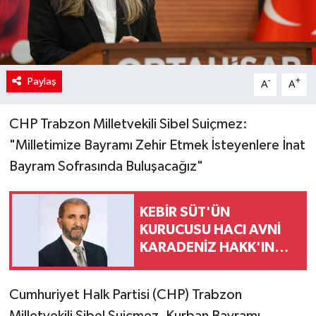
Paylaş
-
+
A
A
CHP Trabzon Milletvekili Sibel Suiçmez:
"Milletimize Bayramı Zehir Etmek İsteyenlere İnat
Bayram Sofrasında Buluşacağız"
KEBİR SÜT'ÜN
KURUCUSU HACI AVNİ
KARADENİZ HAKK'IN
RAHMETİNE KAVUŞTU
Cumhuriyet Halk Partisi (CHP) Trabzon
Milletvekili Sibel Suiçmez, Kurban Bayramı