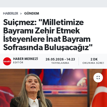
SİYASET
HABERLER
GÜNDEM
Suiçmez: "Milletimize
Teknoloji
Bayramı Zehir Etmek
TRABZON
İsteyenlere İnat Bayram
TRABZONSPOR
Sofrasında Buluşacağız"
Yaşam
HABER MERKEZI
26.05.2026 - 14:23
2 DK
EDITÖR
YAYINLANMA
OKUNMA SÜRESI