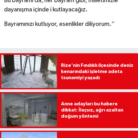
Bu bayramı da, her bayram gibi, milletimizle
dayanışma içinde i kutlayacağız.
Bayramınızı kutluyor, esenlikler diliyorum.“
Rize'nin Fındıklı ilçesinde deniz
kenarındaki işletme adeta
tsunamiyi yaşadı
Anne adayları bu habere
dikkat: İlaçsız, ağrı azaltan
doğum yöntemi