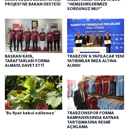
PROJESİ’NE BAKAN DESTEĞİ
“HEMŞEHRİLERİMİZE
SORDUNUZ MU?”
BAŞKAN KAYA,
TRABZON'A YAPILACAK YENİ
TARAFTARLARI FORMA
YATIRIMLAR İMZA ALTINA
ALMAYA DAVET ETTİ
ALINDI
'Bu fiyat kabul edilemez'
TRABZONSPOR FORMA
KAMPANYASINDA KAYNAK
TARTIŞMASINA RESMÎ
AÇIKLAMA