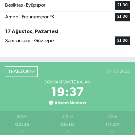
Beşiktaş - Eyüpspor
21:30
Amed - Erzurumspor FK
21:30
17 Ağustos, Pazartesi
Samsunspor - Göztepe
21:30
TRABZON
07.08.2026
SONRAKI VAKTE KALAN
19:37
Akşam Namazı
İMSAK
GÜNEŞ
ÖĞLE
03:35
05:16
12:32