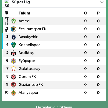
Süper Lig
#
Takım
O
P
1
Amed
0
0
2
Erzurumspor FK
0
0
3
Başakşehir
0
0
4
Kocaelispor
0
0
5
Beşiktaş
0
0
6
Eyüpspor
0
0
7
Galatasaray
0
0
8
Çorum FK
0
0
9
Gaziantep FK
0
0
10
Alanyaspor
0
0
Detaylar için tıklayın