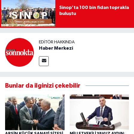
Sinop’ta 100 bin fidan toprakla
buluştu
EDITÖR HAKKINDA
Haber Merkezi
Bunlar da ilginizi çekebilir
ARSİN KÜÇÜK SANAYİ SİTESİ
MİLLETVEKİLİ YAVUZ AYDIN: