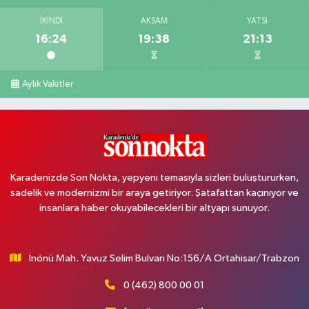
İKINDI
AKŞAM
YATSI
16:24
19:38
21:13
Aylık Vakitler
Karadenizde Son Nokta, yepyeni temasıyla sizleri buluştururken,
sadelik ve modernizmi bir araya getiriyor. Şatafattan kaçınıyor ve
insanlara haber okuyabilecekleri bir altyapı sunuyor.
İnönü Mah. Yavuz Selim Bulvarı No:156/A Ortahisar/Trabzon
0 (462) 800 00 01