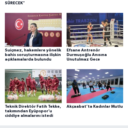
SÜRECEK"
Suiçmez, hakemlere yönelik
Efsane Antrenör
bahis soruşturmasına ilişkin
Durmuşoğlu Anısına
açıklamalarda bulundu
Unutulmaz Gece
Teknik Direktör Fatih Tekke,
Akçaabat’ta Kadınlar Mutlu
takımından Eyüpspor’u
ciddiye almalarını istedi