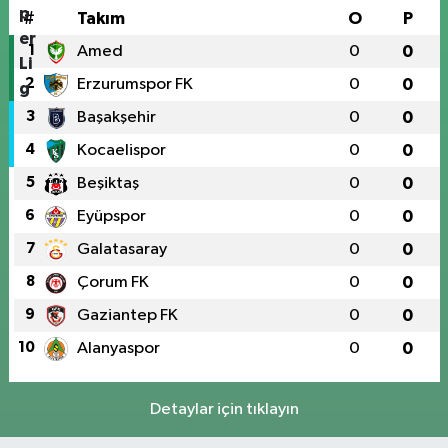
#
Takım
O
P
1
Amed
0
0
2
Erzurumspor FK
0
0
3
Başakşehir
0
0
4
Kocaelispor
0
0
5
Beşiktaş
0
0
6
Eyüpspor
0
0
7
Galatasaray
0
0
8
Çorum FK
0
0
9
Gaziantep FK
0
0
10
Alanyaspor
0
0
Detaylar için tıklayın