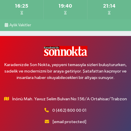
16:25
19:40
21:14
Aylık Vakitler
Karadenizde Son Nokta, yepyeni temasıyla sizleri buluştururken,
sadelik ve modernizmi bir araya getiriyor. Şatafattan kaçınıyor ve
insanlara haber okuyabilecekleri bir altyapı sunuyor.
İnönü Mah. Yavuz Selim Bulvarı No:156/A Ortahisar/Trabzon
0 (462) 800 00 01
[email protected]