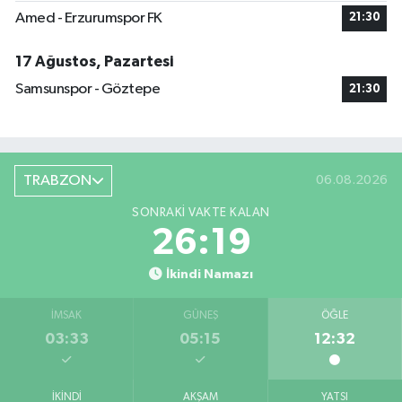
Amed - Erzurumspor FK
21:30
17 Ağustos, Pazartesi
Samsunspor - Göztepe
21:30
TRABZON
06.08.2026
SONRAKI VAKTE KALAN
26:19
İkindi Namazı
İMSAK
GÜNEŞ
ÖĞLE
03:33
05:15
12:32
İKINDI
AKŞAM
YATSI