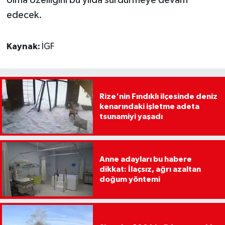
edecek.
Kaynak:
İGF
Rize'nin Fındıklı ilçesinde deniz
kenarındaki işletme adeta
tsunamiyi yaşadı
Anne adayları bu habere
dikkat: İlaçsız, ağrı azaltan
doğum yöntemi