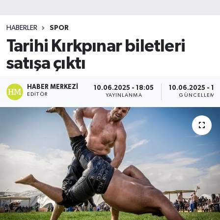
SİYASET
HABERLER
SPOR
Tarihi Kırkpınar biletleri
Teknoloji
satışa çıktı
TRABZON
HABER MERKEZI
10.06.2025 - 18:05
10.06.2025 - 18
TRABZONSPOR
EDITÖR
YAYINLANMA
GÜNCELLEME
Yaşam