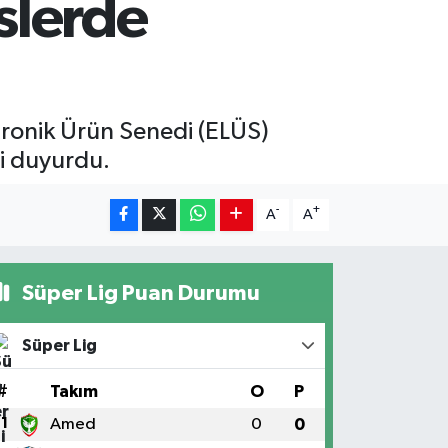
slerde
tronik Ürün Senedi (ELÜS)
ni duyurdu.
-
+
A
A
Süper Lig Puan Durumu
Süper Lig
#
Takım
O
P
1
Amed
0
0