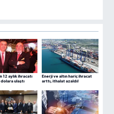
n 12 aylık ihracatı
Enerji ve altın hariç ihracat
 dolara ulaştı
arttı, ithalat azaldı!