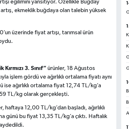
rtışı eğilimini yansıtıyor. Özellikle Buğday
1
 artış, ekmeklik buğdaya olan talebin yüksek
G
1
’un üzerinde fiyat artışı, tarımsal ürün
K
koydu.
K
G
 Kırmızı 3. Sınıf”
ürünler, 18 Ağustos
G
yla işlem gördü ve ağırlıklı ortalama fiyatı aynı
1
ise ağırlıklı ortalama fiyat 12,74 TL/kg’a
B
,59 TL/kg olarak gerçekleşti.
B
er, haftaya 12,00 TL/kg’dan başladı, ağırlıklı
A
a günü bu fiyat 13,35 TL/kg’a çıktı. Haftalık
aydedildi.
1