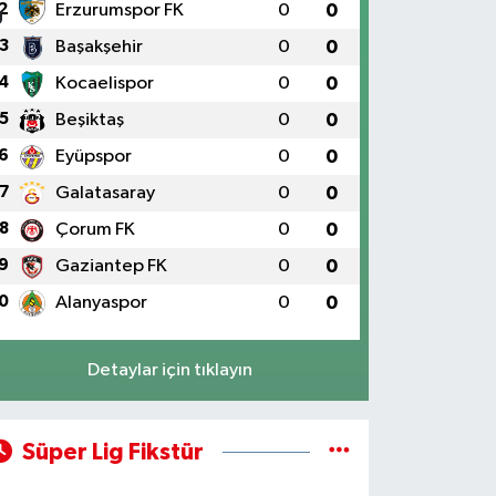
2
Erzurumspor FK
0
0
3
Başakşehir
0
0
4
Kocaelispor
0
0
5
Beşiktaş
0
0
6
Eyüpspor
0
0
7
Galatasaray
0
0
8
Çorum FK
0
0
9
Gaziantep FK
0
0
0
Alanyaspor
0
0
Detaylar için tıklayın
Süper Lig Fikstür