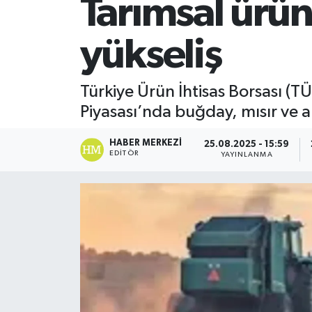
Tarımsal ürün
SİYASET
yükseliş
Teknoloji
Türkiye Ürün İhtisas Borsası (
TRABZON
Piyasası’nda buğday, mısır ve a
TRABZONSPOR
HABER MERKEZI
25.08.2025 - 15:59
EDITÖR
YAYINLANMA
Yaşam