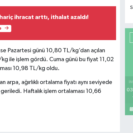
S
 hariç ihracat arttı, ithalat azaldı!
e
 ise Pazartesi günü 10,80 TL/kg’dan açılan
TL/kg ile işlem gördü. Cuma günü bu fiyat 11,02
laması 10,98 TL/kg oldu.
arpa, ağırlıklı ortalama fiyatı aynı seviyede
İM
03
geriledi. Haftalık işlem ortalaması 10,66