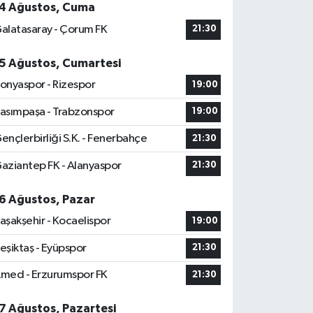
4 Ağustos, Cuma
alatasaray - Çorum FK
21:30
5 Ağustos, Cumartesi
onyaspor - Rizespor
19:00
asımpaşa - Trabzonspor
19:00
ençlerbirliği S.K. - Fenerbahçe
21:30
aziantep FK - Alanyaspor
21:30
6 Ağustos, Pazar
aşakşehir - Kocaelispor
19:00
eşiktaş - Eyüpspor
21:30
med - Erzurumspor FK
21:30
7 Ağustos, Pazartesi