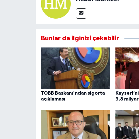
Bunlar da ilginizi çekebilir
TOBB Başkanı'ndan sigorta
Kayseri’ni
açıklaması
3,8 milyar