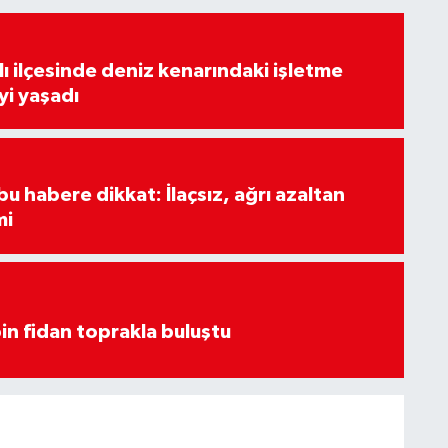
lı ilçesinde deniz kenarındaki işletme
yi yaşadı
u habere dikkat: İlaçsız, ağrı azaltan
mi
in fidan toprakla buluştu