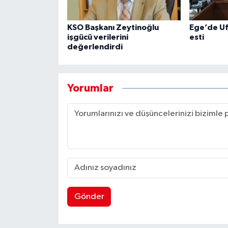
KSO Başkanı Zeytinoğlu
Ege’de Uf
işgücü verilerini
esti
değerlendirdi
Yorumlar
Gönder