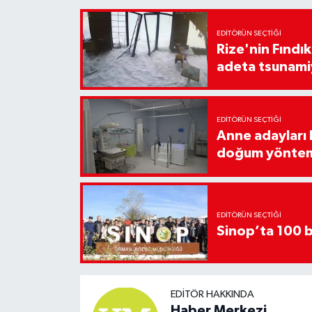
EDITÖRÜN SEÇTIĞI
Rize'nin Fındık
adeta tsunami
EDITÖRÜN SEÇTIĞI
Anne adayları b
doğum yönte
EDITÖRÜN SEÇTIĞI
Sinop’ta 100 b
EDITÖR HAKKINDA
Haber Merkezi