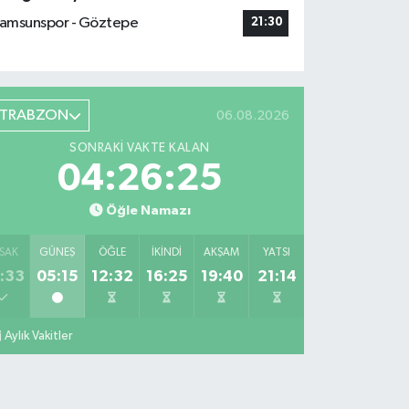
amsunspor - Göztepe
21:30
TRABZON
06.08.2026
SONRAKI VAKTE KALAN
04:26:24
Öğle Namazı
SAK
GÜNEŞ
ÖĞLE
İKINDI
AKŞAM
YATSI
:33
05:15
12:32
16:25
19:40
21:14
Aylık Vakitler