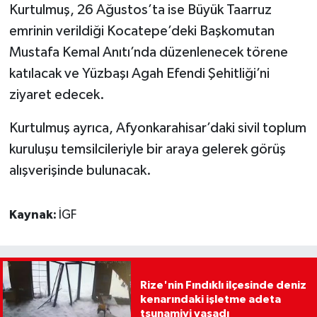
Kurtulmuş, 26 Ağustos’ta ise Büyük Taarruz
emrinin verildiği Kocatepe’deki Başkomutan
Mustafa Kemal Anıtı’nda düzenlenecek törene
katılacak ve Yüzbaşı Agah Efendi Şehitliği’ni
ziyaret edecek.
Kurtulmuş ayrıca, Afyonkarahisar’daki sivil toplum
kuruluşu temsilcileriyle bir araya gelerek görüş
alışverişinde bulunacak.
Kaynak:
İGF
Rize'nin Fındıklı ilçesinde deniz
kenarındaki işletme adeta
tsunamiyi yaşadı