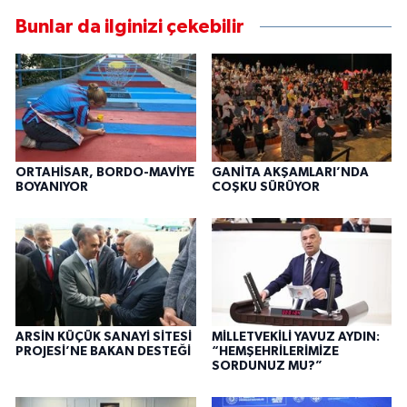
Bunlar da ilginizi çekebilir
ORTAHİSAR, BORDO-MAVİYE
GANİTA AKŞAMLARI’NDA
BOYANIYOR
COŞKU SÜRÜYOR
ARSİN KÜÇÜK SANAYİ SİTESİ
MİLLETVEKİLİ YAVUZ AYDIN:
PROJESİ’NE BAKAN DESTEĞİ
“HEMŞEHRİLERİMİZE
SORDUNUZ MU?”