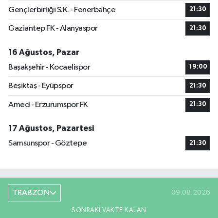
Gençlerbirliği S.K. - Fenerbahçe
21:30
Gaziantep FK - Alanyaspor
21:30
16 Ağustos, Pazar
Başakşehir - Kocaelispor
19:00
Beşiktaş - Eyüpspor
21:30
Amed - Erzurumspor FK
21:30
17 Ağustos, Pazartesi
Samsunspor - Göztepe
21:30
TRABZON
09.08.2026
SONRAKI VAKTE KALAN