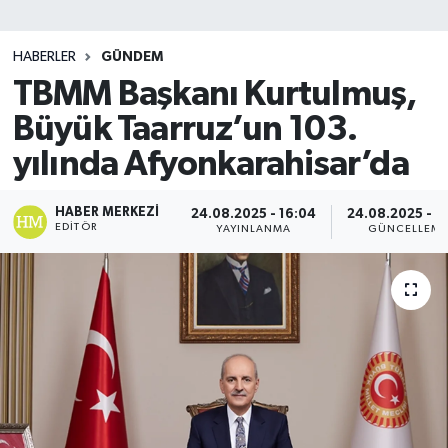
SİYASET
HABERLER
GÜNDEM
TBMM Başkanı Kurtulmuş,
Teknoloji
Büyük Taarruz’un 103.
TRABZON
yılında Afyonkarahisar’da
TRABZONSPOR
HABER MERKEZI
24.08.2025 - 16:04
24.08.2025 - 1
EDITÖR
YAYINLANMA
GÜNCELLEM
Yaşam