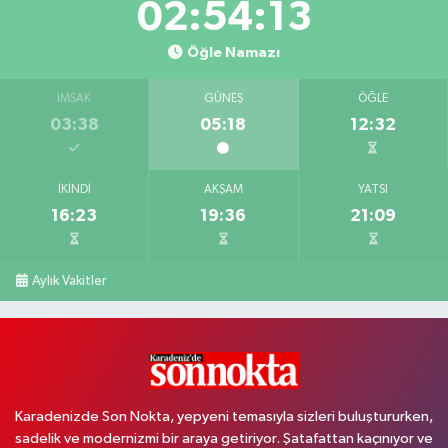
02:54:12
Öğle Namazı
İMSAK
GÜNEŞ
ÖĞLE
03:38
05:18
12:32
İKINDI
AKŞAM
YATSI
16:23
19:36
21:09
Aylık Vakitler
Karadenizde Son Nokta, yepyeni temasıyla sizleri buluştururken,
sadelik ve modernizmi bir araya getiriyor. Şatafattan kaçınıyor ve