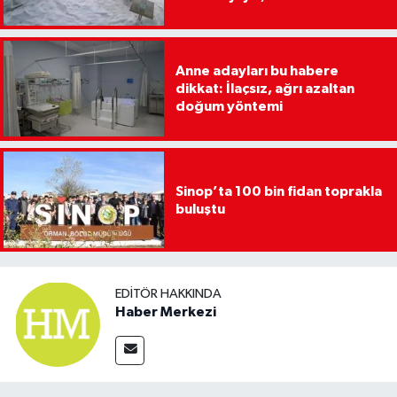
Anne adayları bu habere
dikkat: İlaçsız, ağrı azaltan
doğum yöntemi
Sinop’ta 100 bin fidan toprakla
buluştu
EDITÖR HAKKINDA
Haber Merkezi