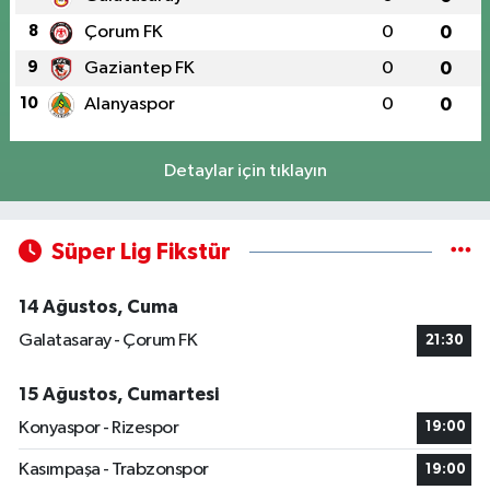
8
Çorum FK
0
0
9
Gaziantep FK
0
0
10
Alanyaspor
0
0
Detaylar için tıklayın
Süper Lig Fikstür
14 Ağustos, Cuma
Galatasaray - Çorum FK
21:30
15 Ağustos, Cumartesi
Konyaspor - Rizespor
19:00
Kasımpaşa - Trabzonspor
19:00