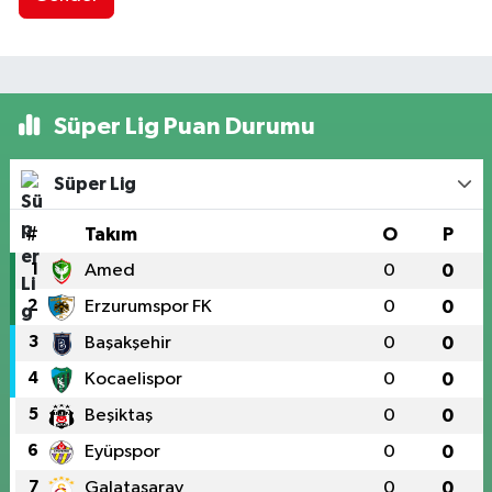
Süper Lig Puan Durumu
Süper Lig
#
Takım
O
P
1
Amed
0
0
2
Erzurumspor FK
0
0
3
Başakşehir
0
0
4
Kocaelispor
0
0
5
Beşiktaş
0
0
6
Eyüpspor
0
0
7
Galatasaray
0
0