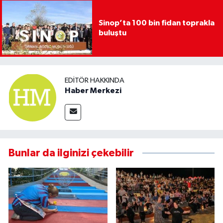
Sinop’ta 100 bin fidan toprakla
buluştu
EDITÖR HAKKINDA
Haber Merkezi
Bunlar da ilginizi çekebilir