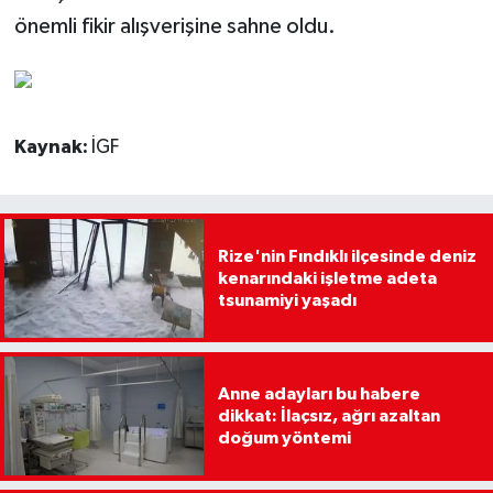
önemli fikir alışverişine sahne oldu.
Kaynak:
İGF
Rize'nin Fındıklı ilçesinde deniz
kenarındaki işletme adeta
tsunamiyi yaşadı
Anne adayları bu habere
dikkat: İlaçsız, ağrı azaltan
doğum yöntemi