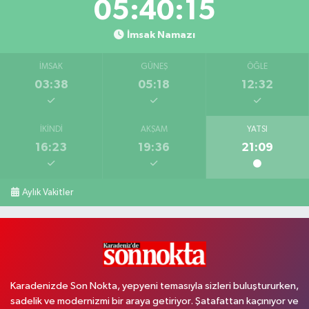
05:40:14
İmsak Namazı
İMSAK
GÜNEŞ
ÖĞLE
03:38
05:18
12:32
İKINDI
AKŞAM
YATSI
16:23
19:36
21:09
Aylık Vakitler
Karadenizde Son Nokta, yepyeni temasıyla sizleri buluştururken,
sadelik ve modernizmi bir araya getiriyor. Şatafattan kaçınıyor ve