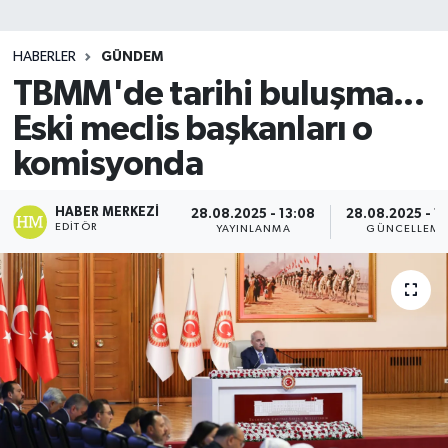
SİYASET
HABERLER
GÜNDEM
TBMM'de tarihi buluşma...
Teknoloji
Eski meclis başkanları o
TRABZON
komisyonda
TRABZONSPOR
HABER MERKEZI
28.08.2025 - 13:08
28.08.2025 - 13
EDITÖR
YAYINLANMA
GÜNCELLEME
Yaşam