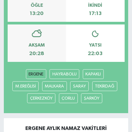
ÖĞLE
İKINDI
13:20
17:13
AKŞAM
YATSI
20:28
22:03
ERGENE
HAYRABOLU
KAPAKLI
M.EREĞLİSİ
MALKARA
SARAY
TEKİRDAĞ
ÇERKEZKÖY
ÇORLU
ŞARKÖY
ERGENE AYLIK NAMAZ VAKITLERI