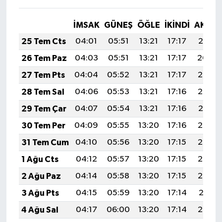
İMSAK
GÜNEŞ
ÖĞLE
İKINDI
AKŞA
25 Tem Cts
04:01
05:51
13:21
17:17
20:41
26 Tem Paz
04:03
05:51
13:21
17:17
20:40
27 Tem Pts
04:04
05:52
13:21
17:17
20:39
28 Tem Sal
04:06
05:53
13:21
17:16
20:38
29 Tem Çar
04:07
05:54
13:21
17:16
20:37
30 Tem Per
04:09
05:55
13:20
17:16
20:36
31 Tem Cum
04:10
05:56
13:20
17:15
20:35
1 Ağu Cts
04:12
05:57
13:20
17:15
20:34
2 Ağu Paz
04:14
05:58
13:20
17:15
20:33
3 Ağu Pts
04:15
05:59
13:20
17:14
20:31
4 Ağu Sal
04:17
06:00
13:20
17:14
20:30