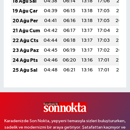
18 Ağu Sal
04:38
06:14
13:18
17:06
20:12
19 Ağu Çar
04:39
06:15
13:18
17:05
20:10
20 Ağu Per
04:41
06:16
13:18
17:05
20:09
21 Ağu Cum
04:42
06:17
13:17
17:04
20:07
22 Ağu Cts
04:44
06:18
13:17
17:03
20:06
23 Ağu Paz
04:45
06:19
13:17
17:02
20:04
24 Ağu Pts
04:46
06:20
13:16
17:01
20:03
25 Ağu Sal
04:48
06:21
13:16
17:01
20:01
Karadenizde Son Nokta, yepyeni temasıyla sizleri buluştururken,
sadelik ve modernizmi bir araya getiriyor. Şatafattan kaçınıyor ve