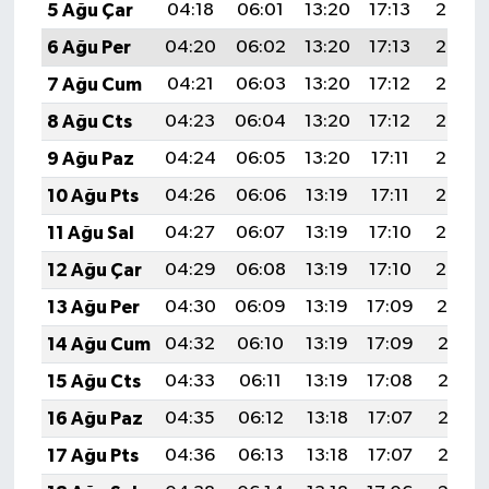
5 Ağu Çar
04:18
06:01
13:20
17:13
20:29
6 Ağu Per
04:20
06:02
13:20
17:13
20:28
7 Ağu Cum
04:21
06:03
13:20
17:12
20:27
8 Ağu Cts
04:23
06:04
13:20
17:12
20:25
9 Ağu Paz
04:24
06:05
13:20
17:11
20:24
10 Ağu Pts
04:26
06:06
13:19
17:11
20:23
11 Ağu Sal
04:27
06:07
13:19
17:10
20:22
12 Ağu Çar
04:29
06:08
13:19
17:10
20:20
13 Ağu Per
04:30
06:09
13:19
17:09
20:19
14 Ağu Cum
04:32
06:10
13:19
17:09
20:18
15 Ağu Cts
04:33
06:11
13:19
17:08
20:16
16 Ağu Paz
04:35
06:12
13:18
17:07
20:15
17 Ağu Pts
04:36
06:13
13:18
17:07
20:13