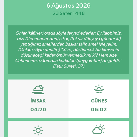
6 Ağustos 2026
SİYASET
23 Safer 1448
Teknoloji
Onlar (kâfirler) orada şöyle feryad ederler: Ey Rabbimiz,
bizi (Cehennem'den) çıkar, (tekrar dünyaya gönder ki)
TRABZON
yaptığımız amellerden başka; sâlih amel işleyelim.
(Onlara şöyle denilir:) "Size, düşünecek bir kimsenin
düşüneceği kadar ömür vermedik mi ki? Hem size
TRABZONSPOR
Cehennem azâbından korkutan (peygamber) de geldi."
(Fâtır Sûresi, 37)
Yaşam
İMSAK
GÜNEŞ
04:20
06:02