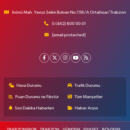
İnönü Mah. Yavuz Selim Bulvarı No:156/A Ortahisar/Trabzon
0 (462) 800 00 01
[email protected]
Hava Durumu
Trafik Durumu
Puan Durumu ve Fikstür
Tüm Manşetler
Son Dakika Haberleri
Haber Arşivi
TRABZONSPOR
TRABZON
GÜNDEM
SİYASET
BÖLGESEL