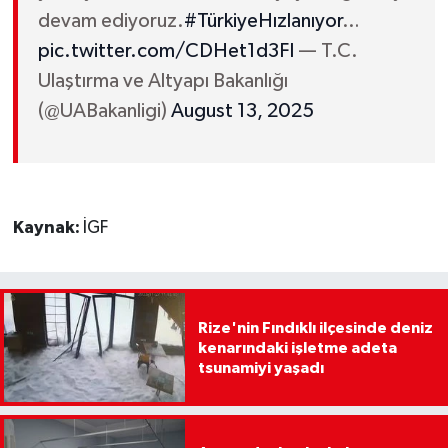
devam ediyoruz.
#TürkiyeHızlanıyor
…
pic.twitter.com/CDHet1d3FI
— T.C.
Ulaştırma ve Altyapı Bakanlığı
(@UABakanligi)
August 13, 2025
Kaynak:
İGF
Rize'nin Fındıklı ilçesinde deniz
kenarındaki işletme adeta
tsunamiyi yaşadı