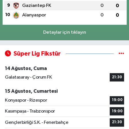
9
Gaziantep FK
0
0
10
Alanyaspor
0
0
Detaylar için tıklayın
Süper Lig Fikstür
14 Ağustos, Cuma
Galatasaray - Çorum FK
21:30
15 Ağustos, Cumartesi
Konyaspor - Rizespor
19:00
Kasımpaşa - Trabzonspor
19:00
Gençlerbirliği S.K. - Fenerbahçe
21:30