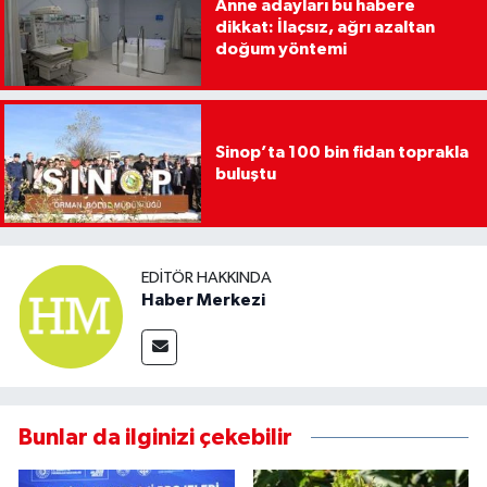
Anne adayları bu habere
dikkat: İlaçsız, ağrı azaltan
doğum yöntemi
Sinop’ta 100 bin fidan toprakla
buluştu
EDITÖR HAKKINDA
Haber Merkezi
Bunlar da ilginizi çekebilir