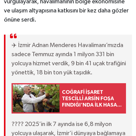
vurgulayarak, havalimanının bölge ekonomisine
ve ulaşım altyapısına katkısını bir kez daha gözler
önüne serdi.
✈️ İzmir Adnan Menderes Havalimanı’mızda
sadece Temmuz ayında 1 milyon 331 bin
yolcuya hizmet verdik, 9 bin 41 uçak trafiğini
yönettik, 18 bin ton yük taşıdık.
COĞRAFİ İŞARET
TESCİLLİ ARSİN FOŞA
FINDIĞI'NDA İLK HASAT
YAPILDI
???? 2025’in ilk 7 ayında ise 6,8 milyon
yolcuya ulaşarak, İzmir’i dünyaya bağlamaya