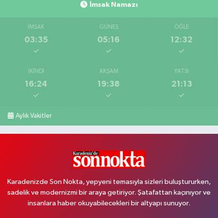
İmsak Namazı
İMSAK
GÜNEŞ
ÖĞLE
03:35
05:16
12:32
İKINDI
AKŞAM
YATSI
16:24
19:38
21:13
Aylık Vakitler
Karadenizde Son Nokta, yepyeni temasıyla sizleri buluştururken,
sadelik ve modernizmi bir araya getiriyor. Şatafattan kaçınıyor ve
insanlara haber okuyabilecekleri bir altyapı sunuyor.