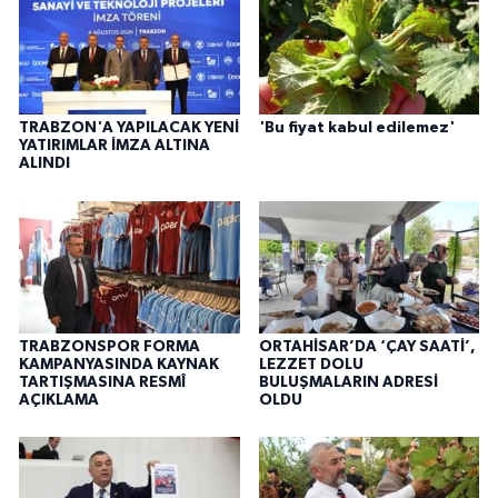
TRABZON'A YAPILACAK YENİ
'Bu fiyat kabul edilemez'
YATIRIMLAR İMZA ALTINA
ALINDI
TRABZONSPOR FORMA
ORTAHİSAR’DA ‘ÇAY SAATİ’,
KAMPANYASINDA KAYNAK
LEZZET DOLU
TARTIŞMASINA RESMÎ
BULUŞMALARIN ADRESİ
AÇIKLAMA
OLDU