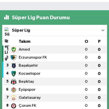
Süper Lig Puan Durumu
Süper Lig
#
Takım
O
P
1
Amed
0
0
2
Erzurumspor FK
0
0
3
Başakşehir
0
0
4
Kocaelispor
0
0
5
Beşiktaş
0
0
6
Eyüpspor
0
0
7
Galatasaray
0
0
8
Çorum FK
0
0