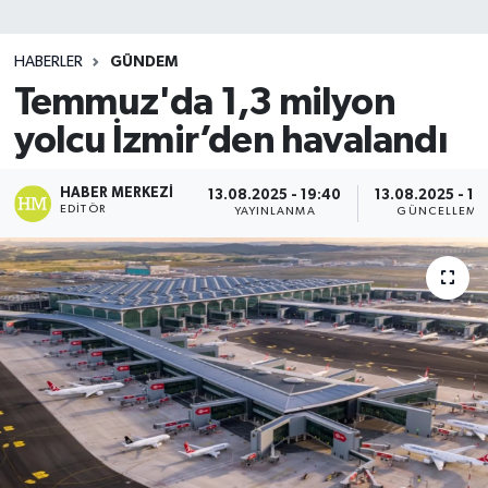
SİYASET
HABERLER
GÜNDEM
Temmuz'da 1,3 milyon
Teknoloji
yolcu İzmir’den havalandı
TRABZON
HABER MERKEZI
13.08.2025 - 19:40
13.08.2025 - 19
TRABZONSPOR
EDITÖR
YAYINLANMA
GÜNCELLEME
Yaşam