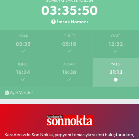
SONRAKI VAKTE KALAN
03:35:49
İmsak Namazı
İMSAK
GÜNEŞ
ÖĞLE
03:35
05:16
12:32
İKINDI
AKŞAM
YATSI
16:24
19:38
21:13
Aylık Vakitler
Karadenizde Son Nokta, yepyeni temasıyla sizleri buluştururken,