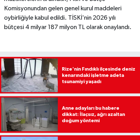
Komisyonundan gelen genel kurul maddeleri
oybirliğiyle kabul edildi. TİSKİ'nin 2026 yılı
bütçesi 4 milyar 187 milyon TL olarak onaylandı.
Rize'nin Fındıklı ilçesinde deniz
kenarındaki işletme adeta
tsunamiyi yaşadı
Anne adayları bu habere
dikkat: İlaçsız, ağrı azaltan
doğum yöntemi