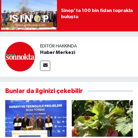
Sinop’ta 100 bin fidan toprakla
buluştu
EDITÖR HAKKINDA
Haber Merkezi
Bunlar da ilginizi çekebilir