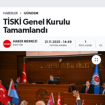
SİYASET
HABERLER
GÜNDEM
TİSKİ Genel Kurulu
Teknoloji
Tamamlandı
TRABZON
HABER MERKEZI
21.11.2025 - 14:49
1
TRABZONSPOR
EDITÖR
YAYINLANMA
PAYLAŞIM
OKU
Yaşam