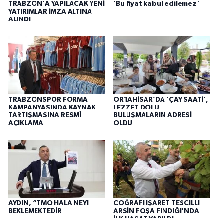
TRABZON'A YAPILACAK YENİ
'Bu fiyat kabul edilemez'
YATIRIMLAR İMZA ALTINA
ALINDI
TRABZONSPOR FORMA
ORTAHİSAR’DA ‘ÇAY SAATİ’,
KAMPANYASINDA KAYNAK
LEZZET DOLU
TARTIŞMASINA RESMÎ
BULUŞMALARIN ADRESİ
AÇIKLAMA
OLDU
AYDIN, “TMO HÂLÂ NEYİ
COĞRAFİ İŞARET TESCİLLİ
BEKLEMEKTEDİR
ARSİN FOŞA FINDIĞI'NDA