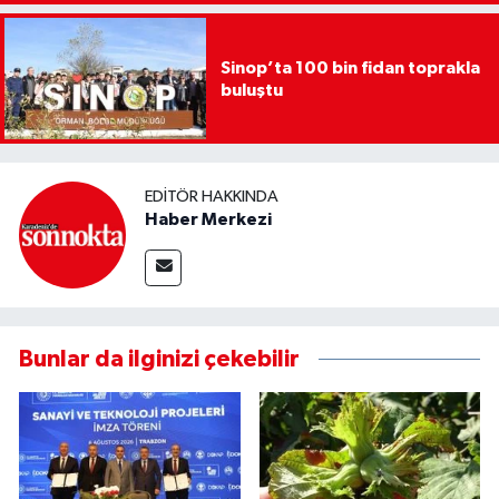
Sinop’ta 100 bin fidan toprakla
buluştu
EDITÖR HAKKINDA
Haber Merkezi
Bunlar da ilginizi çekebilir