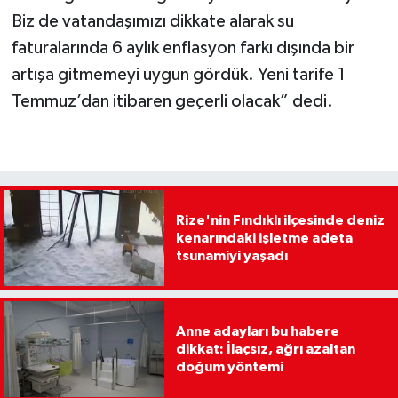
Biz de vatandaşımızı dikkate alarak su
faturalarında 6 aylık enflasyon farkı dışında bir
artışa gitmemeyi uygun gördük. Yeni tarife 1
Temmuz’dan itibaren geçerli olacak” dedi.
Rize'nin Fındıklı ilçesinde deniz
kenarındaki işletme adeta
tsunamiyi yaşadı
Anne adayları bu habere
dikkat: İlaçsız, ağrı azaltan
doğum yöntemi