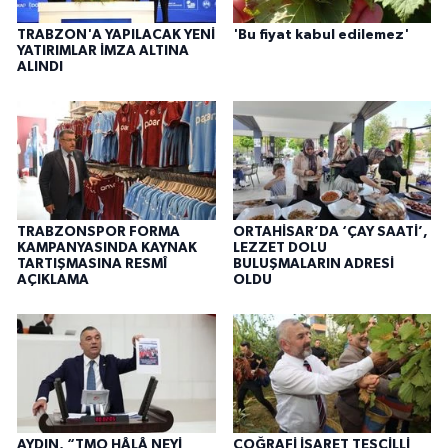
TRABZON'A YAPILACAK YENİ
'Bu fiyat kabul edilemez'
YATIRIMLAR İMZA ALTINA
ALINDI
TRABZONSPOR FORMA
ORTAHİSAR’DA ‘ÇAY SAATİ’,
KAMPANYASINDA KAYNAK
LEZZET DOLU
TARTIŞMASINA RESMÎ
BULUŞMALARIN ADRESİ
AÇIKLAMA
OLDU
AYDIN, “TMO HÂLÂ NEYİ
COĞRAFİ İŞARET TESCİLLİ