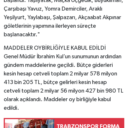
başlandı. Taşlıyatak, Maçka Üçgedik, Büyükliman,
Çarşıbaşı Yavuz, Yomra Demirciler, Araklı
Yeşilyurt, Yaylabaşı, Şalpazarı, Akçaabat Akpınar
göletlerinin yapımına ilerleyen süreçte
başlanacaktır."
MADDELER OYBİRLİĞİYLE KABUL EDİLDİ
Genel Müdür İbrahim Kul’un sunumunun ardından
gündem maddelerine geçildi. Bütçe giderleri
kesin hesap cetveli toplam 2 milyar 578 milyon
413 bin 205 TL, bütçe gelirleri kesin hesap
cetveli toplam 2 milyar 56 milyon 427 bin 980 TL
olarak açıklandı. Maddeler oy birliğiyle kabul
edildi.
TRABZONSPOR FORMA