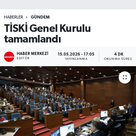
SİYASET
HABERLER
GÜNDEM
TİSKİ Genel Kurulu
Teknoloji
tamamlandı
TRABZON
HABER MERKEZI
15.05.2026 - 17:05
4 DK
TRABZONSPOR
EDITÖR
YAYINLANMA
OKUNMA SÜRESI
Yaşam