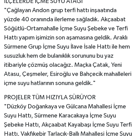
İLÇELERDE İÇME SUYU ATAĞI
"Çağlayan Andon grup terfi hattı inşaatında
yüzde 40 oranında ilerleme sağladık. Akçaabat
Söğütlü-Ortamahalle İçme Suyu Şebeke ve Terfi
Hattı yapım işimizin son aşamasına geldik. Araklı
Sürmene Grup İçme Suyu İlave İsale Hattı ile hem
susuzluk hem de bulanıklık sorununu bu yaz
itibariyle çözmüş olacağız. Maçka Çatak, Yeni
Atasu, Çeşmeler, Esiroğlu ve Bahçecik mahalleleri
içme suyu hatlarının sonuna geldik."
PROJELER TÜM HIZIYLA SÜRÜYOR
"Düzköy Doğankaya ve Gülcana Mahallesi İçme
Suyu Hattı, Sürmene Karacakaya İçme Suyu
Şebeke Hattı, Akçaabat Kayabaşı İçme Suyu Terfi
Hattı, Vakfıkebir Tarlacık-Ballı Mahallesi İçme Suyu