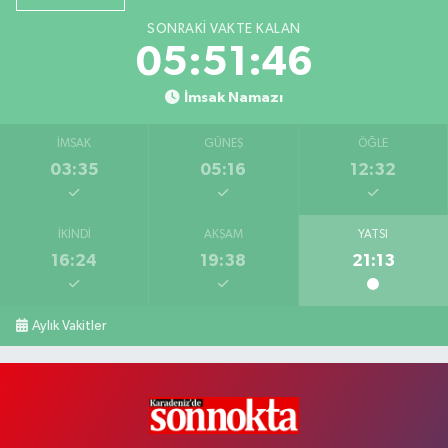
SONRAKI VAKTE KALAN
05:51:46
İmsak Namazı
İMSAK
GÜNEŞ
ÖĞLE
03:35
05:16
12:32
İKINDI
AKŞAM
YATSI
16:24
19:38
21:13
Aylık Vakitler