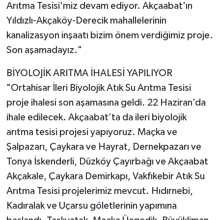
Arıtma Tesisi'miz devam ediyor. Akçaabat'ın
Yıldızlı-Akçaköy-Derecik mahallelerinin
kanalizasyon inşaatı bizim önem verdiğimiz proje.
Son aşamadayız."
BİYOLOJİK ARITMA İHALESİ YAPILIYOR
"Ortahisar İleri Biyolojik Atık Su Arıtma Tesisi
proje ihalesi son aşamasına geldi. 22 Haziran’da
ihale edilecek. Akçaabat’ta da ileri biyolojik
arıtma tesisi projesi yapıyoruz. Maçka ve
Şalpazarı, Çaykara ve Hayrat, Dernekpazarı ve
Tonya İskenderli, Düzköy Çayırbağı ve Akçaabat
Akçakale, Çaykara Demirkapı, Vakfıkebir Atık Su
Arıtma Tesisi projelerimiz mevcut. Hıdırnebi,
Kadıralak ve Uçarsu göletlerinin yapımına