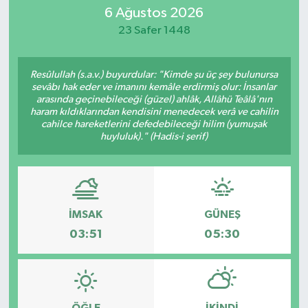
6 Ağustos 2026
SİYASET
23 Safer 1448
Teknoloji
Resûlullah (s.a.v.) buyurdular: "Kimde şu üç şey bulunursa
sevâbı hak eder ve imanını kemâle erdirmiş olur: İnsanlar
TRABZON
arasında geçinebileceği (güzel) ahlâk, Allâhü Teâlâ'nın
haram kıldıklarından kendisini menedecek verâ ve cahilin
cahilce hareketlerini defedebileceği hilim (yumuşak
TRABZONSPOR
huyluluk)." (Hadis-i şerif)
Yaşam
İMSAK
GÜNEŞ
03:51
05:30
ÖĞLE
İKINDI