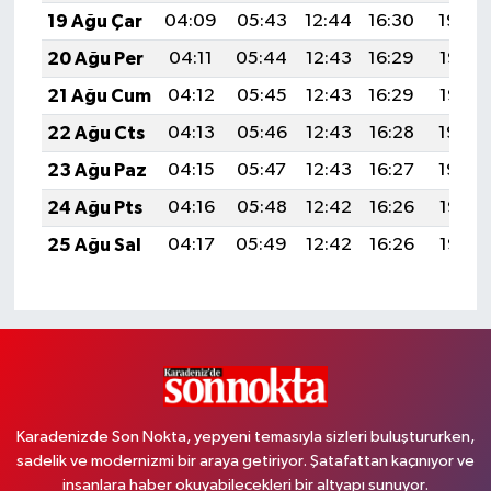
19 Ağu Çar
04:09
05:43
12:44
16:30
19:34
20 Ağu Per
04:11
05:44
12:43
16:29
19:33
21 Ağu Cum
04:12
05:45
12:43
16:29
19:32
22 Ağu Cts
04:13
05:46
12:43
16:28
19:30
23 Ağu Paz
04:15
05:47
12:43
16:27
19:29
24 Ağu Pts
04:16
05:48
12:42
16:26
19:27
25 Ağu Sal
04:17
05:49
12:42
16:26
19:26
Karadenizde Son Nokta, yepyeni temasıyla sizleri buluştururken,
sadelik ve modernizmi bir araya getiriyor. Şatafattan kaçınıyor ve
insanlara haber okuyabilecekleri bir altyapı sunuyor.