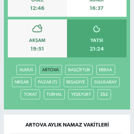
12:46
16:37
AKŞAM
YATSI
19:51
21:24
ALMUS
ARTOVA
BAŞÇİFTLİK
ERBAA
NİKSAR
PAZAR (T)
REŞADİYE
SULUSARAY
TOKAT
TURHAL
YEŞİLYURT
ZİLE
ARTOVA AYLIK NAMAZ VAKITLERI