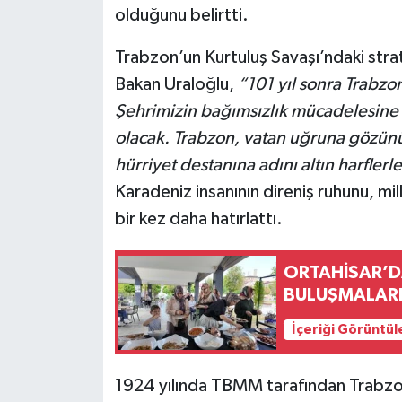
olduğunu belirtti.
Trabzon’un Kurtuluş Savaşı’ndaki strat
Bakan Uraloğlu,
“101 yıl sonra Trabzo
Şehrimizin bağımsızlık mücadelesine v
olacak. Trabzon, vatan uğruna gözü
hürriyet destanına adını altın harflerl
Karadeniz insanının direniş ruhunu, mill
bir kez daha hatırlattı.
ORTAHİSAR’DA
BULUŞMALARI
İçeriği Görüntül
1924 yılında TBMM tarafından Trabzon 