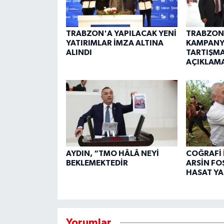
TRABZON'A YAPILACAK YENİ
TRABZON
YATIRIMLAR İMZA ALTINA
KAMPANY
ALINDI
TARTIŞMA
AÇIKLAM
AYDIN, “TMO HÂLÂ NEYİ
COĞRAFİ 
BEKLEMEKTEDİR
ARSİN FO
HASAT YA
Yorumlar