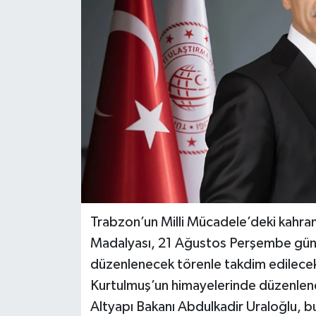
Trabzon’un Milli Mücadele’deki kahramanl
Madalyası, 21 Ağustos Perşembe günü 
düzenlenecek törenle takdim edilecek
Kurtulmuş’un himayelerinde düzenlene
Altyapı Bakanı Abdulkadir Uraloğlu, bu