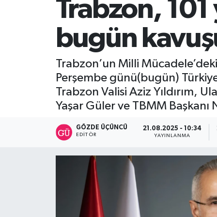
Trabzon, 101 
SİYASET
bugün kavuş
Teknoloji
Trabzon’un Milli Mücadele’deki k
TRABZON
Perşembe günü(bugün) Türkiye 
Trabzon Valisi Aziz Yıldırım, U
TRABZONSPOR
Yaşar Güler ve TBMM Başkanı
Yaşam
GÖZDE ÜÇÜNCÜ
21.08.2025 - 10:34
EDITÖR
YAYINLANMA