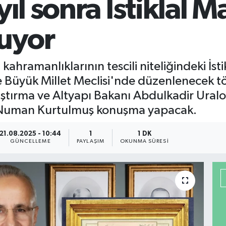
yıl sonra İstiklal 
uyor
ahramanlıklarının tescili niteliğindeki İst
Büyük Millet Meclisi'nde düzenlenecek tö
laştırma ve Altyapı Bakanı Abdulkadir Ural
 Numan Kurtulmuş konuşma yapacak.
21.08.2025 - 10:44
1
1 DK
GÜNCELLEME
PAYLAŞIM
OKUNMA SÜRESI