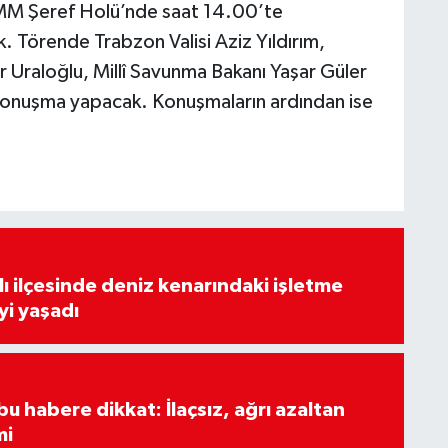
BMM Şeref Holü’nde saat 14.00’te
. Törende Trabzon Valisi Aziz Yıldırım,
r Uraloğlu, Millî Savunma Bakanı Yaşar Güler
nuşma yapacak. Konuşmaların ardından ise
lı ilçesinde deniz kenarındaki işletme
yi yaşadı
u habere dikkat: İlaçsız, ağrı azaltan
mi