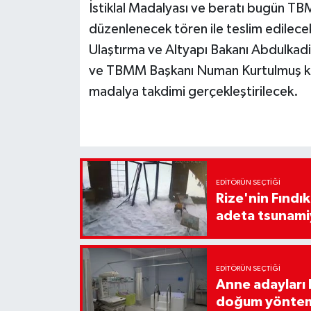
İstiklal Madalyası ve beratı bugün T
düzenlenecek tören ile teslim edilecek
Ulaştırma ve Altyapı Bakanı Abdulkadi
ve TBMM Başkanı Numan Kurtulmuş ko
madalya takdimi gerçekleştirilecek.
EDITÖRÜN SEÇTIĞI
Rize'nin Fındık
adeta tsunami
EDITÖRÜN SEÇTIĞI
Anne adayları b
doğum yönte