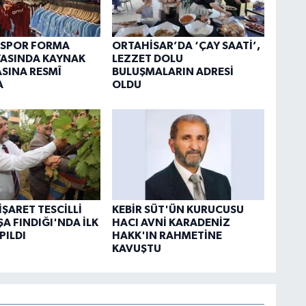
SPOR FORMA
ORTAHİSAR’DA ‘ÇAY SAATİ’,
ASINDA KAYNAK
LEZZET DOLU
SINA RESMÎ
BULUŞMALARIN ADRESİ
A
OLDU
İŞARET TESCİLLİ
KEBİR SÜT'ÜN KURUCUSU
ŞA FINDIĞI'NDA İLK
HACI AVNİ KARADENİZ
PILDI
HAKK'IN RAHMETİNE
KAVUŞTU