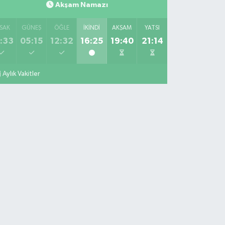
Akşam Namazı
SAK
GÜNEŞ
ÖĞLE
İKINDI
AKŞAM
YATSI
:33
05:15
12:32
16:25
19:40
21:14
Aylık Vakitler