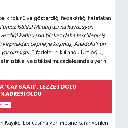
ejik rolünü ve gösterdiği fedakârlığı hatırlatan
n’umuz İstiklal Madalyası’na kavuşuyor.
erdiği katkı yarın bir kez daha tescillenmiş
nü kırpmadan cepheye koşmuş, Anadolu’nun
e yazdırmıştır.”
ifadelerini kullandı. Uraloğlu,
etin istiklal ve istikbal mücadelesindeki yerini
 ‘ÇAY SAATİ’, LEZZET DOLU
N ADRESİ OLDU
e
Kayıkçı Loncası’na verilmesine karar verilen