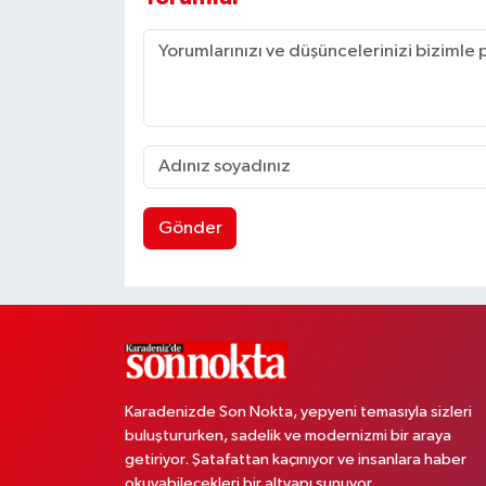
Gönder
Karadenizde Son Nokta, yepyeni temasıyla sizleri
buluştururken, sadelik ve modernizmi bir araya
getiriyor. Şatafattan kaçınıyor ve insanlara haber
okuyabilecekleri bir altyapı sunuyor.