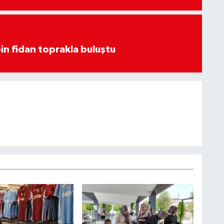
in fidan toprakla buluştu