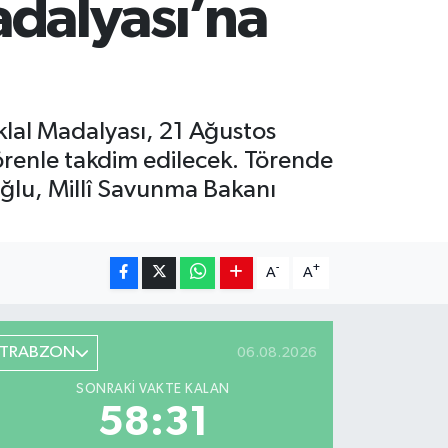
Madalyası’na
iklal Madalyası, 21 Ağustos
renle takdim edilecek. Törende
oğlu, Millî Savunma Bakanı
-
+
A
A
TRABZON
06.08.2026
SONRAKI VAKTE KALAN
58:30