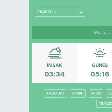
SİYASET
TRABZON
Teknoloji
Güçlü bir mü
TRABZON
TRABZONSPOR
Yaşam
İMSAK
GÜNEŞ
03:34
05:16
AKÇAABAT
ARAKLI
ARSİN
B
TRABZ