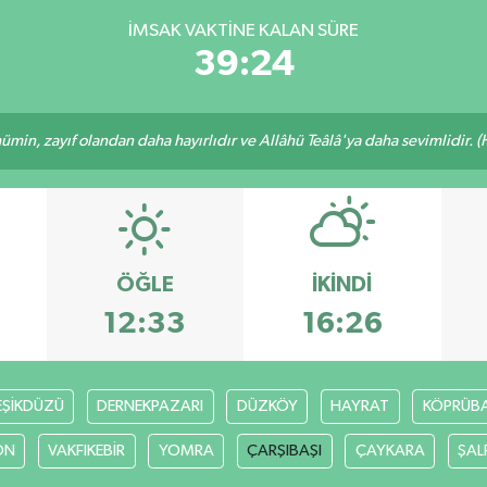
İMSAK VAKTINE KALAN SÜRE
39:23
min, zayıf olandan daha hayırlıdır ve Allâhü Teâlâ'ya daha sevimlidir. (H
ÖĞLE
İKINDI
12:33
16:26
EŞİKDÜZÜ
DERNEKPAZARI
DÜZKÖY
HAYRAT
KÖPRÜBAŞ
ON
VAKFIKEBİR
YOMRA
ÇARŞIBAŞI
ÇAYKARA
ŞAL