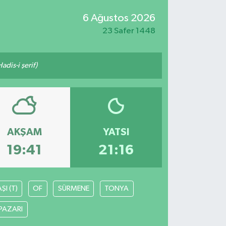
6 Ağustos 2026
23 Safer 1448
adis-i şerif)
AKŞAM
YATSI
19:41
21:16
I (T)
OF
SÜRMENE
TONYA
PAZARI