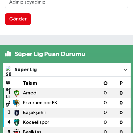
Gönder
Süper Lig Puan Durumu
Süper Lig
#
Takım
O
P
1
Amed
0
0
2
Erzurumspor FK
0
0
3
Başakşehir
0
0
4
Kocaelispor
0
0
5
Beşiktaş
0
0