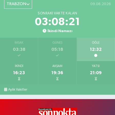
TRABZON
09.08.2026
SONRAKI VAKTE KALAN
03:08:20
İkindi Namazı
İMSAK
GÜNEŞ
ÖĞLE
03:38
05:18
12:32
İKINDI
AKŞAM
YATSI
16:23
19:36
21:09
Aylık Vakitler