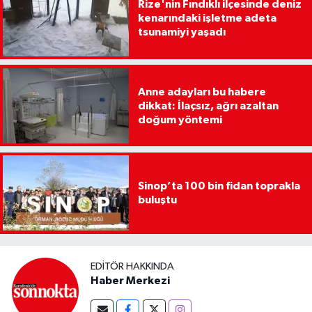
Rize'nin Fındıklı ilçesinde deniz
kenarındaki işletme adeta
tsunamiyi yaşadı
Anne adayları bu habere
dikkat: İlaçsız, ağrı azaltan
doğum yöntemi
Sinop’ta 100 bin fidan toprakla
buluştu
EDITÖR HAKKINDA
Haber Merkezi