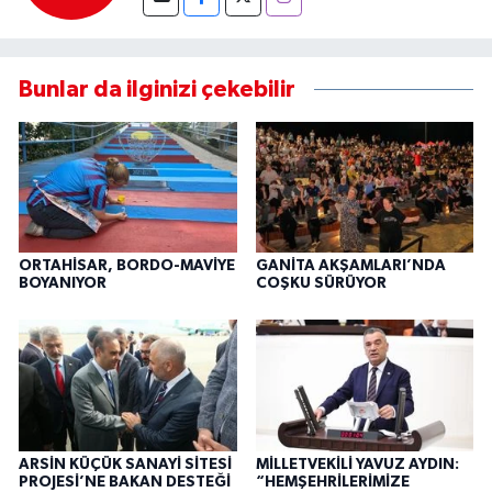
Bunlar da ilginizi çekebilir
ORTAHİSAR, BORDO-MAVİYE
GANİTA AKŞAMLARI’NDA
BOYANIYOR
COŞKU SÜRÜYOR
ARSİN KÜÇÜK SANAYİ SİTESİ
MİLLETVEKİLİ YAVUZ AYDIN:
PROJESİ’NE BAKAN DESTEĞİ
“HEMŞEHRİLERİMİZE