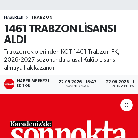
SİYASET
HABERLER
TRABZON
1461 TRABZON LİSANSI
Teknoloji
ALDI
TRABZON
Trabzon ekiplerinden KCT 1461 Trabzon FK,
TRABZONSPOR
2026-2027 sezonunda Ulusal Kulüp Lisansı
almaya hak kazandı.
Yaşam
HABER MERKEZI
22.05.2026 - 15:47
22.05.2026 - 17
EDITÖR
YAYINLANMA
GÜNCELLEME