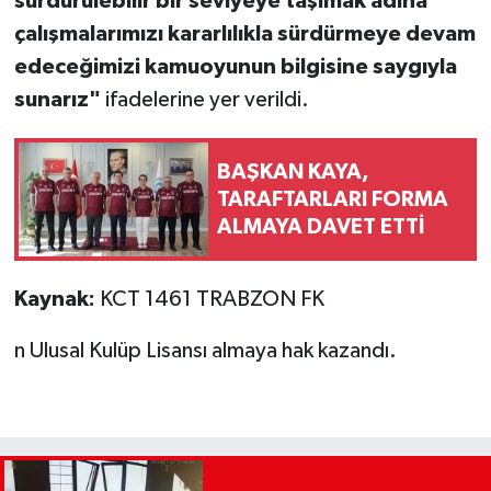
sürdürülebilir bir seviyeye taşımak adına
çalışmalarımızı kararlılıkla sürdürmeye devam
edeceğimizi kamuoyunun bilgisine saygıyla
sunarız"
ifadelerine yer verildi.
BAŞKAN KAYA,
TARAFTARLARI FORMA
ALMAYA DAVET ETTİ
Kaynak:
KCT 1461 TRABZON FK
n Ulusal Kulüp Lisansı almaya hak kazandı.