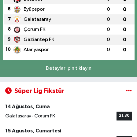
6
Eyüpspor
0
0
7
Galatasaray
0
0
8
Çorum FK
0
0
9
Gaziantep FK
0
0
10
Alanyaspor
0
0
Detaylar için tıklayın
Süper Lig Fikstür
14 Ağustos, Cuma
Galatasaray - Çorum FK
21:30
15 Ağustos, Cumartesi