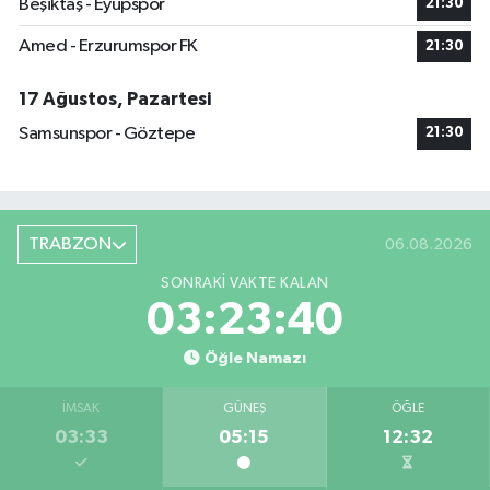
Beşiktaş - Eyüpspor
21:30
Amed - Erzurumspor FK
21:30
17 Ağustos, Pazartesi
Samsunspor - Göztepe
21:30
TRABZON
06.08.2026
SONRAKI VAKTE KALAN
03:23:40
Öğle Namazı
İMSAK
GÜNEŞ
ÖĞLE
03:33
05:15
12:32