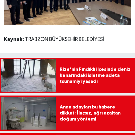
Kaynak:
TRABZON BÜYÜKŞEHİR BELEDİYESİ
Rize'nin Fındıklı ilçesinde deniz
kenarındaki işletme adeta
tsunamiyi yaşadı
Anne adayları bu habere
dikkat: İlaçsız, ağrı azaltan
doğum yöntemi