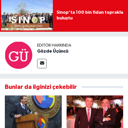
Sinop’ta 100 bin fidan toprakla
buluştu
EDITÖR HAKKINDA
Gözde Üçüncü
Bunlar da ilginizi çekebilir