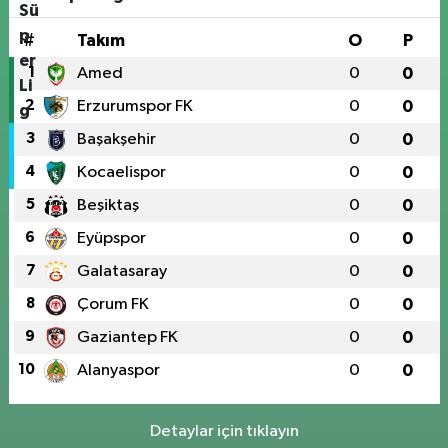
#
Takım
O
P
1
Amed
0
0
2
Erzurumspor FK
0
0
3
Başakşehir
0
0
4
Kocaelispor
0
0
5
Beşiktaş
0
0
6
Eyüpspor
0
0
7
Galatasaray
0
0
8
Çorum FK
0
0
9
Gaziantep FK
0
0
10
Alanyaspor
0
0
Detaylar için tıklayın