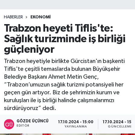
SİYASET
HABERLER
EKONOMİ
Trabzon heyeti Tiflis'te:
Teknoloji
Sağlık turizminde iş birliği
TRABZON
güçleniyor
TRABZONSPOR
Trabzon heyetiyle birlikte Gürcistan'ın başkenti
Tiflis'te çeşitli temaslarda bulunan Büyükşehir
Yaşam
Belediye Başkanı Ahmet Metin Genç,
“Trabzon’umuzun sağlık turizmi potansiyeli her
geçen gün artıyor. Biz de şehrimizin kurum ve
kuruluşları ile iş birliği halinde çalışmalarımızı
sürdürüyoruz” dedi.
GÖZDE ÜÇÜNCÜ
17.10.2024 - 15:00
17.10.2024 - 15:
EDITÖR
YAYINLANMA
GÜNCELLEME