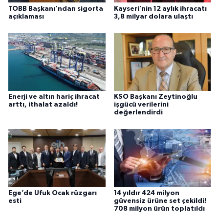
TOBB Başkanı'ndan sigorta
Kayseri’nin 12 aylık ihracatı
açıklaması
3,8 milyar dolara ulaştı
Enerji ve altın hariç ihracat
KSO Başkanı Zeytinoğlu
arttı, ithalat azaldı!
işgücü verilerini
değerlendirdi
Ege’de Ufuk Ocak rüzgarı
14 yıldır 424 milyon
esti
güvensiz ürüne set çekildi!
708 milyon ürün toplatıldı