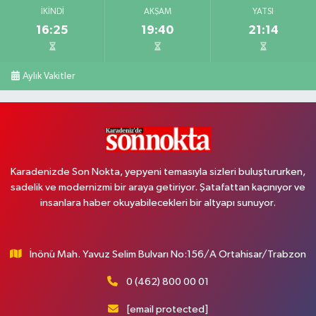
İKINDI
AKŞAM
YATSI
16:25
19:40
21:14
Aylık Vakitler
Karadenizde Son Nokta, yepyeni temasıyla sizleri buluştururken,
sadelik ve modernizmi bir araya getiriyor. Şatafattan kaçınıyor ve
insanlara haber okuyabilecekleri bir altyapı sunuyor.
İnönü Mah. Yavuz Selim Bulvarı No:156/A Ortahisar/Trabzon
0 (462) 800 00 01
[email protected]