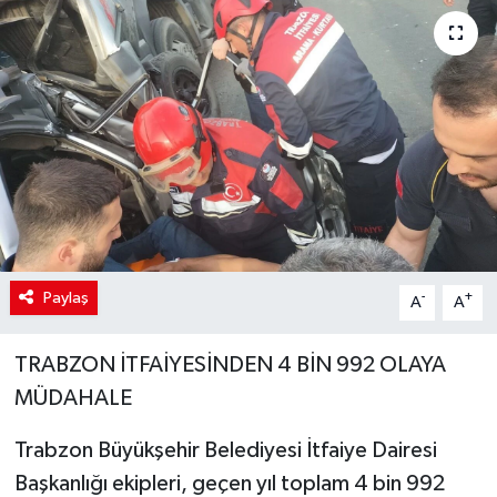
SİYASET
Teknoloji
TRABZON
TRABZONSPOR
Yaşam
Paylaş
-
+
A
A
TRABZON İTFAİYESİNDEN 4 BİN 992 OLAYA
MÜDAHALE
Trabzon Büyükşehir Belediyesi İtfaiye Dairesi
Başkanlığı ekipleri, geçen yıl toplam 4 bin 992