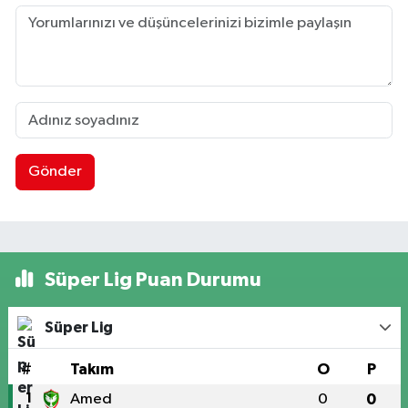
Gönder
Süper Lig Puan Durumu
Süper Lig
#
Takım
O
P
1
Amed
0
0