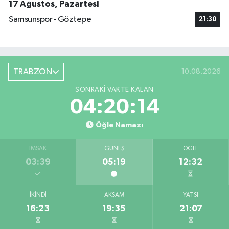
17 Ağustos, Pazartesi
Samsunspor - Göztepe
21:30
TRABZON
10.08.2026
SONRAKI VAKTE KALAN
04:20:13
Öğle Namazı
İMSAK
GÜNEŞ
ÖĞLE
03:39
05:19
12:32
İKINDI
AKŞAM
YATSI
16:23
19:35
21:07