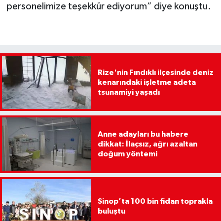
personelimize teşekkür ediyorum” diye konuştu.
Rize'nin Fındıklı ilçesinde deniz
kenarındaki işletme adeta
tsunamiyi yaşadı
Anne adayları bu habere
dikkat: İlaçsız, ağrı azaltan
doğum yöntemi
Sinop’ta 100 bin fidan toprakla
buluştu