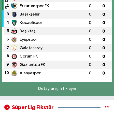
2
Erzurumspor FK
0
0
3
Başakşehir
0
0
4
Kocaelispor
0
0
5
Beşiktaş
0
0
6
Eyüpspor
0
0
7
Galatasaray
0
0
8
Çorum FK
0
0
9
Gaziantep FK
0
0
10
Alanyaspor
0
0
Detaylar için tıklayın
Süper Lig Fikstür