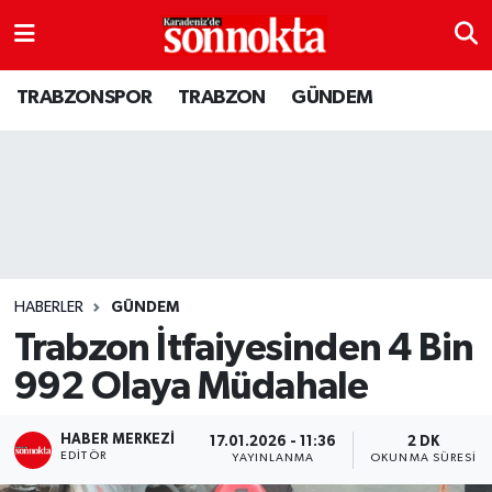
BÖLGESEL
Hava Durumu
TRABZONSPOR
TRABZON
GÜNDEM
EĞİTİM
Trafik Durumu
EKONOMİ
Süper Lig Puan Durumu ve Fikstür
GENEL
Tüm Manşetler
GÜNDEM
Son Dakika Haberleri
HABERLER
GÜNDEM
Trabzon İtfaiyesinden 4 Bin
Kültür sanat
Haber Arşivi
992 Olaya Müdahale
MAGAZİN
HABER MERKEZI
17.01.2026 - 11:36
2 DK
EDITÖR
YAYINLANMA
OKUNMA SÜRESI
SAĞLIK