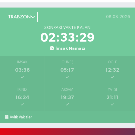
TRABZON
08.08.2026
SONRAKI VAKTE KALAN
02:33:29
İmsak Namazı
İMSAK
GÜNEŞ
ÖĞLE
03:36
05:17
12:32
İKINDI
AKŞAM
YATSI
16:24
19:37
21:11
Aylık Vakitler