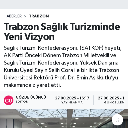
SİYASET
HABERLER
TRABZON
Trabzon Sağlık Turizminde
Teknoloji
Yeni Vizyon
TRABZON
Sağlık Turizmi Konfederasyonu (SATKOF) heyeti,
TRABZONSPOR
AK Parti Önceki Dönem Trabzon Milletvekili ve
Sağlık Turizmi Konfederasyonu Yüksek Danışma
Yaşam
Kurulu Üyesi Sayın Salih Cora ile birlikte Trabzon
Üniversitesi Rektörü Prof. Dr. Emin Aşıkkutlu’yu
makamında ziyaret etti.
GÖZDE ÜÇÜNCÜ
27.08.2025 - 16:17
27.08.2025 - 16
EDITÖR
YAYINLANMA
GÜNCELLEME