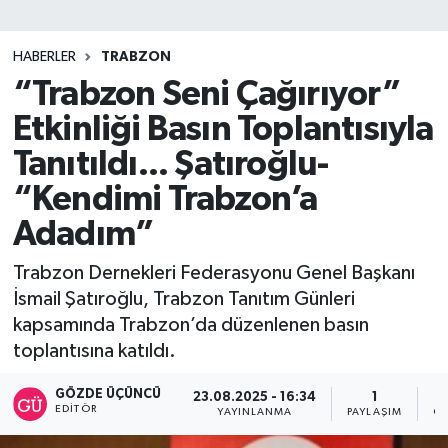
SİYASET
HABERLER
TRABZON
“Trabzon Seni Çağırıyor”
Teknoloji
Etkinliği Basın Toplantısıyla
TRABZON
Tanıtıldı... Şatıroğlu-
TRABZONSPOR
“Kendimi Trabzon’a
Adadım”
Yaşam
Trabzon Dernekleri Federasyonu Genel Başkanı
İsmail Şatıroğlu, Trabzon Tanıtım Günleri
kapsamında Trabzon’da düzenlenen basın
toplantısına katıldı.
GÖZDE ÜÇÜNCÜ
23.08.2025 - 16:34
1
EDITÖR
YAYINLANMA
PAYLAŞIM
OK