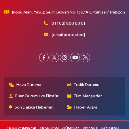
İnönü Mah. Yavuz Selim Bulvarı No:156/A Ortahisar/Trabzon
0 (462) 800 00 01
[email protected]
Hava Durumu
Trafik Durumu
Puan Durumu ve Fikstür
Tüm Manşetler
Son Dakika Haberleri
Haber Arşivi
TRABZONSPOR
TRABZON
GÜNDEM
SİYASET
BÖLGESEL