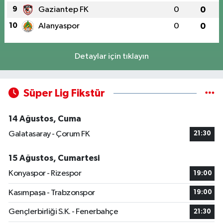
9
Gaziantep FK
0
0
10
Alanyaspor
0
0
Detaylar için tıklayın
Süper Lig Fikstür
14 Ağustos, Cuma
Galatasaray - Çorum FK
21:30
15 Ağustos, Cumartesi
Konyaspor - Rizespor
19:00
Kasımpaşa - Trabzonspor
19:00
Gençlerbirliği S.K. - Fenerbahçe
21:30