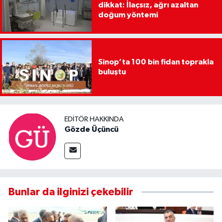
dikkat: İlaçsız, ağrı azaltan
doğum yöntemi
Sinop’ta 100 bin fidan toprakla
buluştu
EDITÖR HAKKINDA
Gözde Üçüncü
Bunlar da ilginizi çekebilir