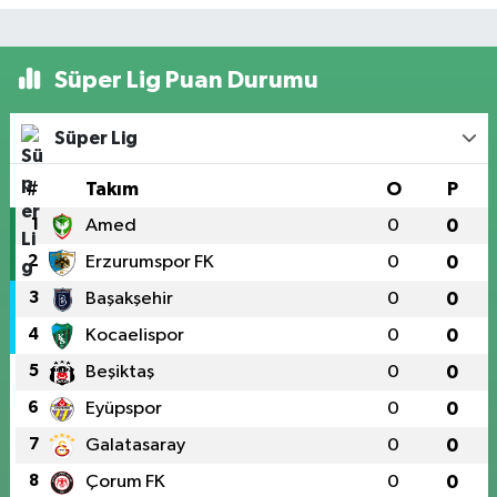
Süper Lig Puan Durumu
Süper Lig
#
Takım
O
P
1
Amed
0
0
2
Erzurumspor FK
0
0
3
Başakşehir
0
0
4
Kocaelispor
0
0
5
Beşiktaş
0
0
6
Eyüpspor
0
0
7
Galatasaray
0
0
8
Çorum FK
0
0