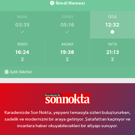
İkindi Namazı
İMSAK
GÜNEŞ
ÖĞLE
03:35
05:16
12:32
İKINDI
AKŞAM
YATSI
16:24
19:38
21:13
Aylık Vakitler
Karadenizde Son Nokta, yepyeni temasıyla sizleri buluştururken,
sadelik ve modernizmi bir araya getiriyor. Şatafattan kaçınıyor ve
insanlara haber okuyabilecekleri bir altyapı sunuyor.