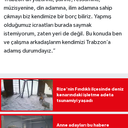
müzisyenine, din adamına, ilim adamına sahip
çıkmayı biz kendimize bir borç biliriz. Yapmış
olduğumuz icraatları burada saymak
istemiyorum, zaten yeri de değil. Bu konuda ben
ve çalışma arkadaşlarım kendimizi Trabzon’a
adamış durumdayız.”
Rize'nin Fındıklı ilçesinde deniz
kenarındaki işletme adeta
tsunamiyi yaşadı
Anne adayları bu habere