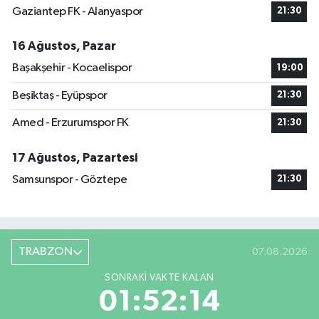
Gaziantep FK - Alanyaspor
21:30
16 Ağustos, Pazar
Başakşehir - Kocaelispor
19:00
Beşiktaş - Eyüpspor
21:30
Amed - Erzurumspor FK
21:30
17 Ağustos, Pazartesi
Samsunspor - Göztepe
21:30
TRABZON
07.08.2026
SONRAKI VAKTE KALAN
01:52:14