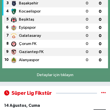
3
Başakşehir
0
0
4
Kocaelispor
0
0
5
Beşiktaş
0
0
6
Eyüpspor
0
0
7
Galatasaray
0
0
8
Çorum FK
0
0
9
Gaziantep FK
0
0
10
Alanyaspor
0
0
Detaylar için tıklayın
Süper Lig Fikstür
14 Ağustos, Cuma