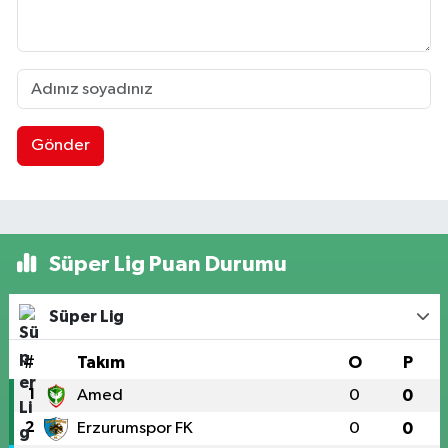
Gönder
Süper Lig Puan Durumu
Süper Lig
#
Takım
O
P
1
Amed
0
0
2
Erzurumspor FK
0
0