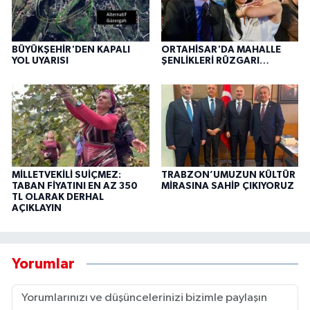
BÜYÜKŞEHİR'DEN KAPALI
ORTAHİSAR'DA MAHALLE
YOL UYARISI
ŞENLİKLERİ RÜZGARI…
MİLLETVEKİLİ SUİÇMEZ:
TRABZON’UMUZUN KÜLTÜR
TABAN FİYATINI EN AZ 350
MİRASINA SAHİP ÇIKIYORUZ
TL OLARAK DERHAL
AÇIKLAYIN
Yorumlar