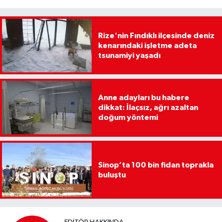
Rize'nin Fındıklı ilçesinde deniz
kenarındaki işletme adeta
tsunamiyi yaşadı
Anne adayları bu habere
dikkat: İlaçsız, ağrı azaltan
doğum yöntemi
Sinop’ta 100 bin fidan toprakla
buluştu