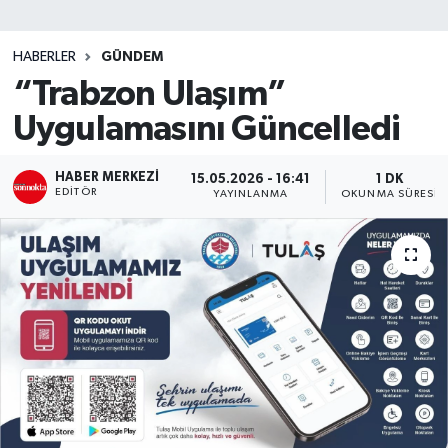
SİYASET
HABERLER
GÜNDEM
“Trabzon Ulaşım”
Teknoloji
Uygulamasını Güncelledi
TRABZON
HABER MERKEZI
15.05.2026 - 16:41
1 DK
TRABZONSPOR
EDITÖR
YAYINLANMA
OKUNMA SÜRESI
Yaşam