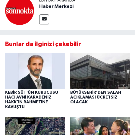
EDITÖR HAKKINDA
Haber Merkezi
Bunlar da ilginizi çekebilir
KEBİR SÜT'ÜN KURUCUSU
BÜYÜKŞEHİR’DEN SALAH
HACI AVNİ KARADENİZ
AÇIKLAMASI ÜCRETSİZ
HAKK'IN RAHMETİNE
OLACAK
KAVUŞTU