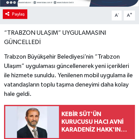
Paylaş
-
+
A
A
“TRABZON ULAŞIM” UYGULAMASINI
GÜNCELLEDİ
Trabzon Büyükşehir Belediyesi’nin “Trabzon
Ulaşım” uygulaması güncellenerek yeni içerikleri
ile hizmete sunuldu. Yenilenen mobil uygulama ile
vatandaşların toplu taşıma deneyimi daha kolay
hale geldi.
KEBİR SÜT'ÜN
KURUCUSU HACI AVNİ
KARADENİZ HAKK'IN
RAHMETİNE KAVUŞTU