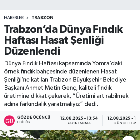
SİYASET
HABERLER
TRABZON
Trabzon’da Dünya Fındık
Teknoloji
Haftası Hasat Şenliği
TRABZON
Düzenlendi
TRABZONSPOR
Dünya Fındık Haftası kapsamında Yomra’daki
örnek fındık bahçesinde düzenlenen Hasat
Yaşam
Şenliği’ne katılan Trabzon Büyükşehir Belediye
Başkanı Ahmet Metin Genç, kaliteli fındık
üretimine dikkat çekerek, “Üretimi artırabilmek
adına farkındalık yaratmalıyız” dedi.
GÖZDE ÜÇÜNCÜ
12.08.2025 - 13:54
12.08.2025 - 14
EDITÖR
YAYINLANMA
GÜNCELLEME