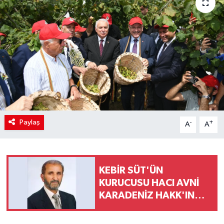
Paylaş
-
+
A
A
KEBİR SÜT'ÜN
KURUCUSU HACI AVNİ
KARADENİZ HAKK'IN
RAHMETİNE KAVUŞTU