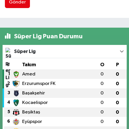
Gönder
Süper Lig Puan Durumu
Süper Lig
#
Takım
O
P
1
Amed
0
0
2
Erzurumspor FK
0
0
3
Başakşehir
0
0
4
Kocaelispor
0
0
5
Beşiktaş
0
0
6
Eyüpspor
0
0