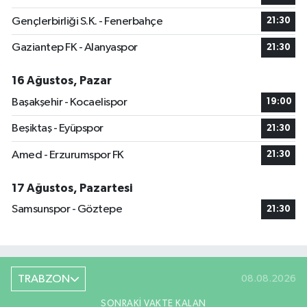
Gençlerbirliği S.K. - Fenerbahçe
21:30
Gaziantep FK - Alanyaspor
21:30
16 Ağustos, Pazar
Başakşehir - Kocaelispor
19:00
Beşiktaş - Eyüpspor
21:30
Amed - Erzurumspor FK
21:30
17 Ağustos, Pazartesi
Samsunspor - Göztepe
21:30
TRABZON
08.08.2026
SONRAKI VAKTE KALAN