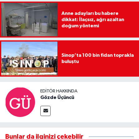
Anne adayları bu habere
dikkat: İlaçsız, ağrı azaltan
doğum yöntemi
Sinop’ta 100 bin fidan toprakla
buluştu
EDITÖR HAKKINDA
Gözde Üçüncü
Bunlar da ilginizi çekebilir