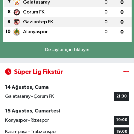
7
Galatasaray
0
0
8
Çorum FK
0
0
9
Gaziantep FK
0
0
10
Alanyaspor
0
0
Detaylar için tıklayın
Süper Lig Fikstür
14 Ağustos, Cuma
Galatasaray - Çorum FK
21:30
15 Ağustos, Cumartesi
Konyaspor - Rizespor
19:00
Kasımpaşa - Trabzonspor
19:00