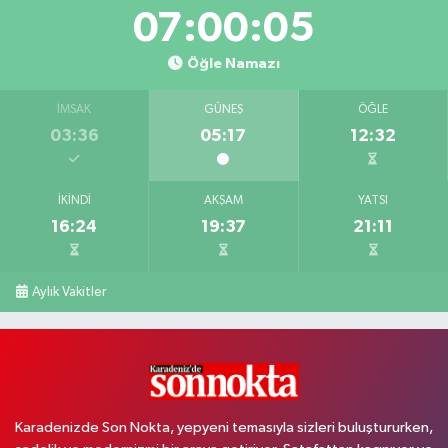
07:00:04
Öğle Namazı
İMSAK
GÜNEŞ
ÖĞLE
03:36
05:17
12:32
İKINDI
AKŞAM
YATSI
16:24
19:37
21:11
Aylık Vakitler
Karadenizde Son Nokta, yepyeni temasıyla sizleri buluştururken,