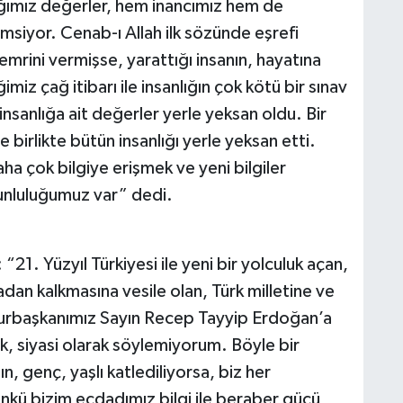
ımız değerler, hem inancımız hem de
msiyor. Cenab-ı Allah ilk sözünde eşrefi
emrini vermişse, yarattığı insanın, hayatına
miz çağ itibarı ile insanlığın çok kötü bir sınav
insanlığa ait değerler yerle yeksan oldu. Bir
 birlikte bütün insanlığı yerle yeksan etti.
a çok bilgiye erişmek ve yeni bilgiler
runluluğumuz var” dedi.
21. Yüzyıl Türkiyesi ile yeni bir yolculuk açan,
adan kalkmasına vesile olan, Türk milletine ve
urbaşkanımız Sayın Recep Tayyip Erdoğan’a
, siyasi olarak söylemiyorum. Böyle bir
 genç, yaşlı katlediliyorsa, biz her
nkü bizim ecdadımız bilgi ile beraber gücü