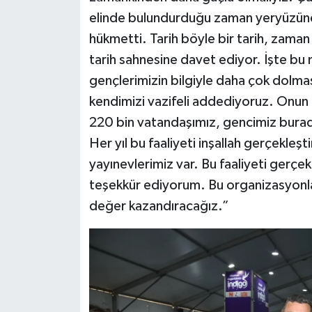
elinde bulundurduğu zaman yeryüzüne
hükmetti. Tarih böyle bir tarih, zama
tarih sahnesine davet ediyor. İşte bu
gençlerimizin bilgiyle daha çok dolma
kendimizi vazifeli addediyoruz. Onun iç
220 bin vatandaşımız, gencimiz buradan
Her yıl bu faaliyeti inşallah gerçekleş
yayınevlerimiz var. Bu faaliyeti gerçe
teşekkür ediyorum. Bu organizasyonla 
değer kazandıracağız.”