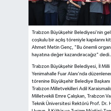
Trabzon Büyükşehir Belediyesi’nin gelen
coşkulu bir açılış töreniyle kapılarını
Ahmet Metin Genç, "Bu önemli organiz
hayatına değer kazandıracağız" dedi.
Trabzon Büyükşehir Belediyesi, İl Milli
Yenimahalle Fuar Alanı'nda düzenlenen
törenine Büyükşehir Belediye Başkanı 
Trabzon Milletvekilleri Adil Karaismai
Milletvekili Emre Çalışkan, Trabzon V
Teknik Üniversitesi Rektörü Prof. Dr. 
Uygun, İl Kültür ve Turizm Müdürü Tam