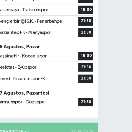
asımpaşa - Trabzonspor
19:00
ençlerbirliği S.K. - Fenerbahçe
21:30
aziantep FK - Alanyaspor
21:30
6 Ağustos, Pazar
aşakşehir - Kocaelispor
19:00
eşiktaş - Eyüpspor
21:30
med - Erzurumspor FK
21:30
7 Ağustos, Pazartesi
amsunspor - Göztepe
21:30
07.08.2026