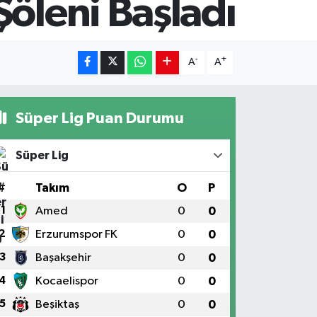
Şöleni Başladı
-
+
A
A
Süper Lig Puan Durumu
Süper Lig
#
Takım
O
P
1
Amed
0
0
2
Erzurumspor FK
0
0
3
Başakşehir
0
0
4
Kocaelispor
0
0
5
Beşiktaş
0
0