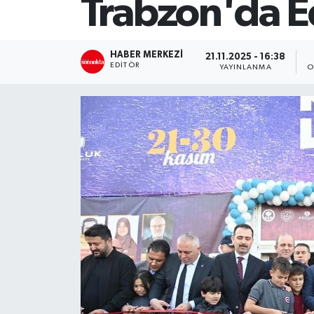
Trabzon'da Ed
SİYASET
HABER MERKEZI
21.11.2025 - 16:38
Teknoloji
EDITÖR
YAYINLANMA
O
TRABZON
TRABZONSPOR
Yaşam