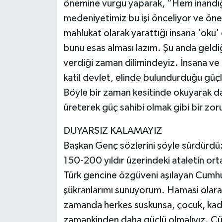
önemine vurgu yaparak, “Hem inandığ
medeniyetimiz bu işi önceliyor ve öne
mahlukat olarak yarattığı insana 'oku' 
bunu esas alması lazım. Şu anda geldiği
verdiği zaman dilimindeyiz. İnsana ve 
katil devlet, elinde bulundurduğu güçle
Böyle bir zaman kesitinde okuyarak dah
üreterek güç sahibi olmak gibi bir zo
DUYARSIZ KALAMAYIZ
Başkan Genç sözlerini şöyle sürdürdü: “
150-200 yıldır üzerindeki ataletin ort
Türk gencine özgüveni aşılayan Cumh
şükranlarımı sunuyorum. Hamasi olarak
zamanda herkes suskunsa, çocuk, kadın,
zamankinden daha güçlü olmalıyız. Çü