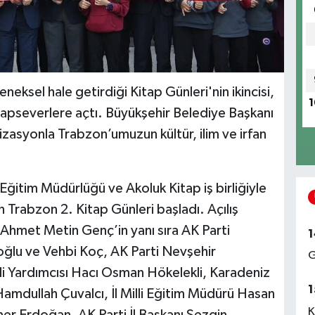
eksel hale getirdiği Kitap Günleri'nin ikincisi,
1
 kitapseverlere açtı. Büyükşehir Belediye Başkanı
asyonla Trabzon’umuzun kültür, ilim ve irfan
 Eğitim Müdürlüğü ve Akoluk Kitap iş birliğiyle
 Trabzon 2. Kitap Günleri başladı. Açılış
Ahmet Metin Genç’in yanı sıra AK Parti
1
loğlu ve Vehbi Koç, AK Parti Nevşehir
G
ali Yardımcısı Hacı Osman Hökelekli, Karadeniz
1
Hamdullah Çuvalcı, İl Milli Eğitim Müdürü Hasan
K
er Erdoğan, AK Parti İl Başkanı Sezgin