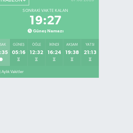
TRABZON
SONRAKI VAKTE KALAN
19:26
Güneş Namazı
SAK
GÜNEŞ
ÖĞLE
İKINDI
AKŞAM
YATSI
:35
05:16
12:32
16:24
19:38
21:13
Aylık Vakitler