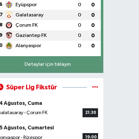
6
Eyüpspor
0
0
7
Galatasaray
0
0
8
Çorum FK
0
0
9
Gaziantep FK
0
0
0
Alanyaspor
0
0
Detaylar için tıklayın
Süper Lig Fikstür
4 Ağustos, Cuma
alatasaray - Çorum FK
21:30
5 Ağustos, Cumartesi
onyaspor - Rizespor
19:00