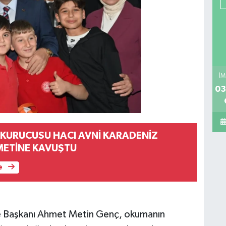
İM
03
 KURUCUSU HACI AVNİ KARADENİZ
METİNE KAVUŞTU
e
e Başkanı Ahmet Metin Genç, okumanın