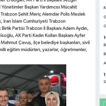
 Yönetimler Başkan Yardımcısı Mücahit
K
 Trabzon Şehit Meriç Alemdar Polis Meslek
G
, İran İslam Cumhuriyeti Trabzon
G
irlik Partisi Trabzon İl Başkanı Adem Aydın,
isoğlu, AK Parti Kadın Kolları Başkanı Ayfer
1
ı Mahmut Çavuş, ilçe belediye başkanları, sivil
B
 milli eğitim müdürleri, yazarlar, öğretmenler,
B
A
1
S