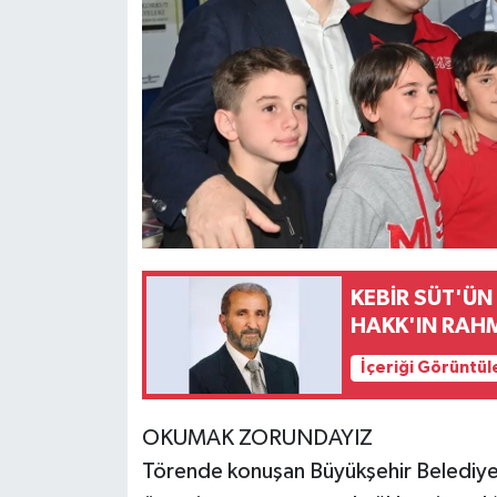
KEBİR SÜT'ÜN
HAKK'IN RAH
İçeriği Görüntül
OKUMAK ZORUNDAYIZ
Törende konuşan Büyükşehir Belediy