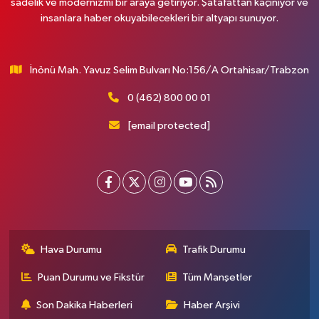
sadelik ve modernizmi bir araya getiriyor. Şatafattan kaçınıyor ve
insanlara haber okuyabilecekleri bir altyapı sunuyor.
İnönü Mah. Yavuz Selim Bulvarı No:156/A Ortahisar/Trabzon
0 (462) 800 00 01
[email protected]
Hava Durumu
Trafik Durumu
Puan Durumu ve Fikstür
Tüm Manşetler
Son Dakika Haberleri
Haber Arşivi