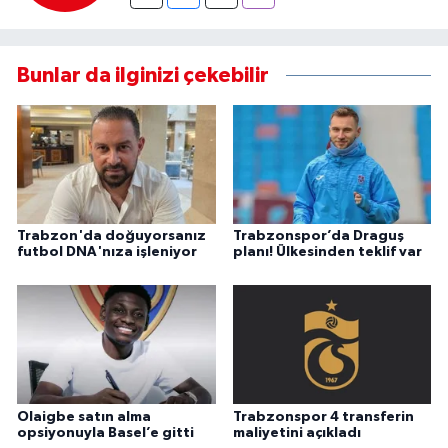
Bunlar da ilginizi çekebilir
Trabzon'da doğuyorsanız
Trabzonspor’da Draguş
futbol DNA'nıza işleniyor
planı! Ülkesinden teklif var
Olaigbe satın alma
Trabzonspor 4 transferin
opsiyonuyla Basel’e gitti
maliyetini açıkladı