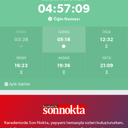
04:57:09
Öğle Namazı
İMSAK
GÜNEŞ
ÖĞLE
03:38
05:18
12:32
İKINDI
AKŞAM
YATSI
16:23
19:36
21:09
Aylık Vakitler
Karadenizde Son Nokta, yepyeni temasıyla sizleri buluştururken,