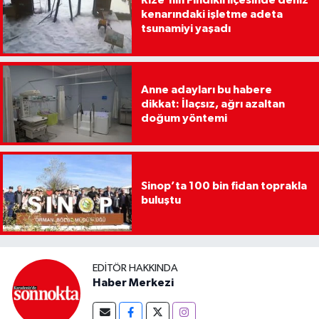
Rize'nin Fındıklı ilçesinde deniz
kenarındaki işletme adeta
tsunamiyi yaşadı
Anne adayları bu habere
dikkat: İlaçsız, ağrı azaltan
doğum yöntemi
Sinop’ta 100 bin fidan toprakla
buluştu
EDITÖR HAKKINDA
Haber Merkezi