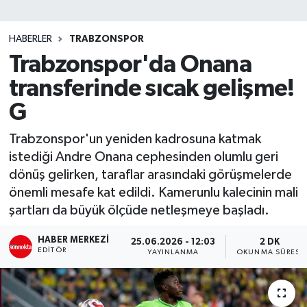
SİYASET
HABERLER
TRABZONSPOR
Trabzonspor'da Onana
Teknoloji
transferinde sıcak gelişme!
TRABZON
G
TRABZONSPOR
Trabzonspor'un yeniden kadrosuna katmak
istediği Andre Onana cephesinden olumlu geri
Yaşam
dönüş gelirken, taraflar arasındaki görüşmelerde
önemli mesafe kat edildi. Kamerunlu kalecinin mali
şartları da büyük ölçüde netleşmeye başladı.
HABER MERKEZI
25.06.2026 - 12:03
2 DK
EDITÖR
YAYINLANMA
OKUNMA SÜRESI