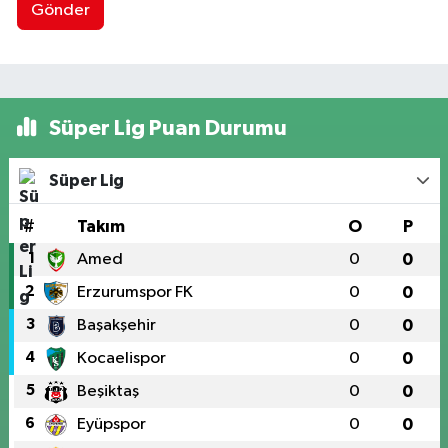
Gönder
Süper Lig Puan Durumu
Süper Lig
#
Takım
O
P
1
Amed
0
0
2
Erzurumspor FK
0
0
3
Başakşehir
0
0
4
Kocaelispor
0
0
5
Beşiktaş
0
0
6
Eyüpspor
0
0