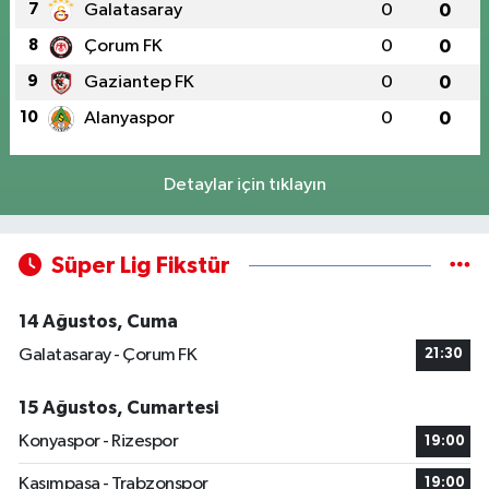
7
Galatasaray
0
0
8
Çorum FK
0
0
9
Gaziantep FK
0
0
10
Alanyaspor
0
0
Detaylar için tıklayın
Süper Lig Fikstür
14 Ağustos, Cuma
Galatasaray - Çorum FK
21:30
15 Ağustos, Cumartesi
Konyaspor - Rizespor
19:00
Kasımpaşa - Trabzonspor
19:00