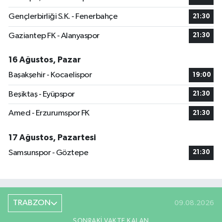
Gençlerbirliği S.K. - Fenerbahçe
21:30
Gaziantep FK - Alanyaspor
21:30
16 Ağustos, Pazar
Başakşehir - Kocaelispor
19:00
Beşiktaş - Eyüpspor
21:30
Amed - Erzurumspor FK
21:30
17 Ağustos, Pazartesi
Samsunspor - Göztepe
21:30
TRABZON
09.08.2026
SONRAKI VAKTE KALAN