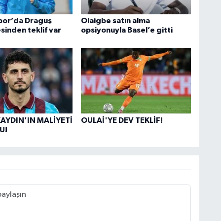
por’da Draguş
Olaigbe satın alma
esinden teklif var
opsiyonuyla Basel’e gitti
AYDIN'IN MALİYETİ
OULAİ'YE DEV TEKLİF!
U!