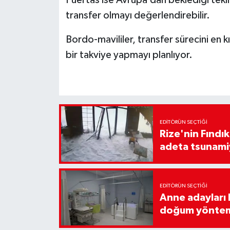
Puertas ise Avrupa’dan beklediği tekl
transfer olmayı değerlendirebilir.
Bordo-mavililer, transfer sürecini en 
bir takviye yapmayı planlıyor.
EDITÖRÜN SEÇTIĞI
Rize'nin Fındık
adeta tsunami
EDITÖRÜN SEÇTIĞI
Anne adayları b
doğum yönte