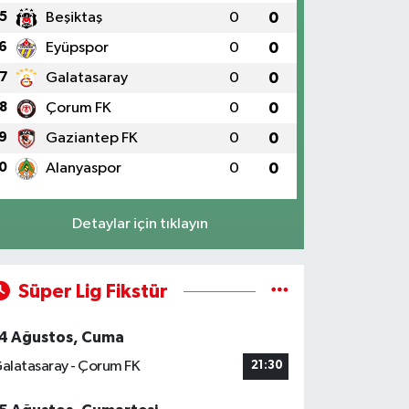
5
Beşiktaş
0
0
6
Eyüpspor
0
0
7
Galatasaray
0
0
8
Çorum FK
0
0
9
Gaziantep FK
0
0
0
Alanyaspor
0
0
Detaylar için tıklayın
Süper Lig Fikstür
4 Ağustos, Cuma
alatasaray - Çorum FK
21:30