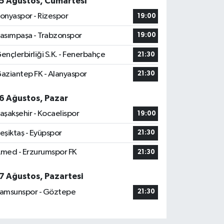
5 Ağustos, Cumartesi
onyaspor - Rizespor
19:00
asımpaşa - Trabzonspor
19:00
ençlerbirliği S.K. - Fenerbahçe
21:30
aziantep FK - Alanyaspor
21:30
6 Ağustos, Pazar
aşakşehir - Kocaelispor
19:00
eşiktaş - Eyüpspor
21:30
med - Erzurumspor FK
21:30
7 Ağustos, Pazartesi
amsunspor - Göztepe
21:30