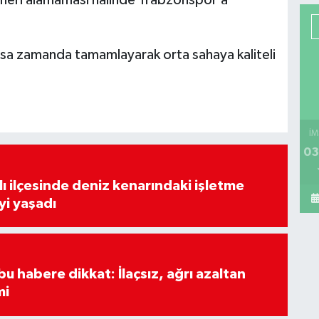
ifleri alamaması halinde Trabzonspor’a
kısa zamanda tamamlayarak orta sahaya kaliteli
İM
03
lı ilçesinde deniz kenarındaki işletme
yi yaşadı
u habere dikkat: İlaçsız, ağrı azaltan
mi