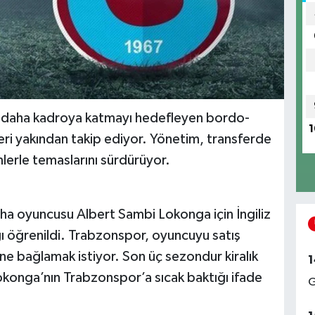
cu daha kadroya katmayı hedefleyen bordo-
1
eri yakından takip ediyor. Yönetim, transferde
mlerle temaslarını sürdürüyor.
aha oyuncusu Albert Sambi Lokonga için İngiliz
ğı öğrenildi. Trabzonspor, oyuncuyu satış
ne bağlamak istiyor. Son üç sezondur kiralık
1
Lokonga’nın Trabzonspor’a sıcak baktığı ifade
G