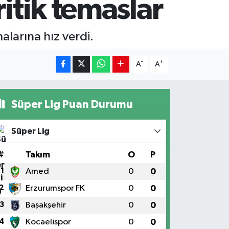
itik temaslar
alarına hız verdi.
-
+
A
A
Süper Lig Puan Durumu
Süper Lig
#
Takım
O
P
1
Amed
0
0
2
Erzurumspor FK
0
0
3
Başakşehir
0
0
4
Kocaelispor
0
0