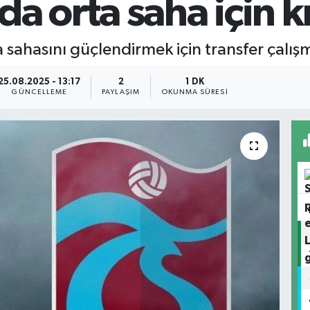
a orta saha için kr
sahasını güçlendirmek için transfer çalışm
25.08.2025 - 13:17
2
1 DK
GÜNCELLEME
PAYLAŞIM
OKUNMA SÜRESI