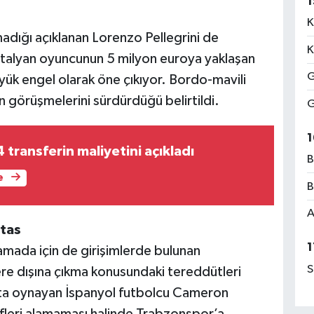
1
K
dığı açıklanan Lorenzo Pellegrini de
K
alyan oyuncunun 5 milyon euroya yaklaşan
G
yük engel olarak öne çıkıyor. Bordo-mavili
n görüşmelerini sürdürdüğü belirtildi.
G
1
transferin maliyetini açıkladı
B
e
B
A
rtas
1
amada için de girişimlerde bulunan
S
re dışına çıkma konusundaki tereddütleri
’ta oynayan İspanyol futbolcu Cameron