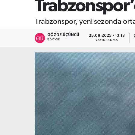
Trabzonspor’d
SİYASET
Trabzonspor, yeni sezonda orta 
Teknoloji
GÖZDE ÜÇÜNCÜ
25.08.2025 - 13:13
EDITÖR
YAYINLANMA
TRABZON
TRABZONSPOR
Yaşam