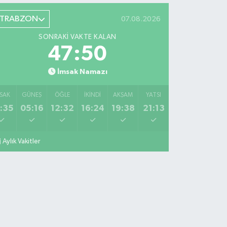
TRABZON
07.08.2026
SONRAKI VAKTE KALAN
47:49
İmsak Namazı
SAK
GÜNEŞ
ÖĞLE
İKINDI
AKŞAM
YATSI
:35
05:16
12:32
16:24
19:38
21:13
Aylık Vakitler