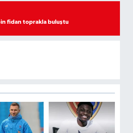
in fidan toprakla buluştu