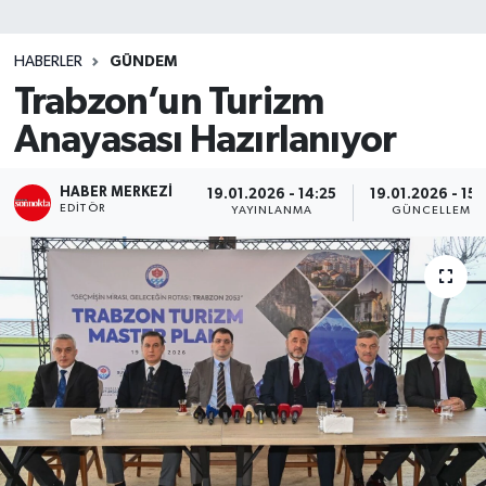
SİYASET
HABERLER
GÜNDEM
Trabzon’un Turizm
Teknoloji
Anayasası Hazırlanıyor
TRABZON
HABER MERKEZI
19.01.2026 - 14:25
19.01.2026 - 15:
TRABZONSPOR
EDITÖR
YAYINLANMA
GÜNCELLEME
Yaşam