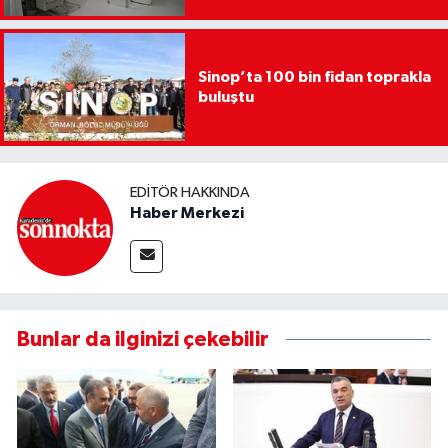
Sinop’ta 100 bin fidan toprakla
buluştu
EDITÖR HAKKINDA
Haber Merkezi
Bunlar da ilginizi çekebilir