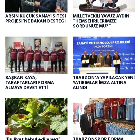
ARSİN KÜÇÜK SANAYİ SİTESİ
MİLLETVEKİLİ YAVUZ AYDIN:
PROJESİ’NE BAKAN DESTEĞİ
“HEMŞEHRİLERİMİZE
SORDUNUZ MU?”
BAŞKAN KAYA,
TRABZON'A YAPILACAK YENİ
TARAFTARLARI FORMA
YATIRIMLAR İMZA ALTINA
ALMAYA DAVET ETTİ
ALINDI
'Bu fiyat kabul edilemez'
TRABZONSPOR FORMA