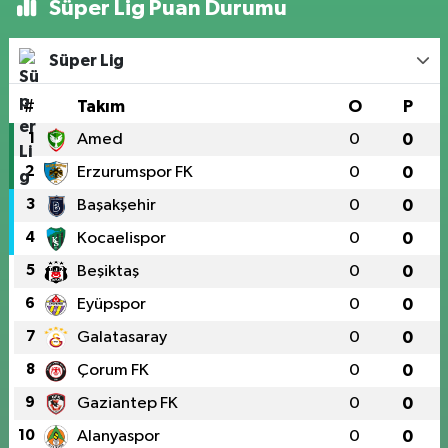
Süper Lig Puan Durumu
Süper Lig
#
Takım
O
P
1
Amed
0
0
2
Erzurumspor FK
0
0
3
Başakşehir
0
0
4
Kocaelispor
0
0
5
Beşiktaş
0
0
6
Eyüpspor
0
0
7
Galatasaray
0
0
8
Çorum FK
0
0
9
Gaziantep FK
0
0
10
Alanyaspor
0
0