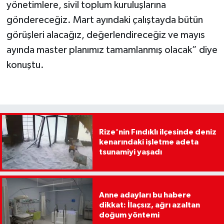
yönetimlere, sivil toplum kuruluşlarına
göndereceğiz. Mart ayındaki çalıştayda bütün
görüşleri alacağız, değerlendireceğiz ve mayıs
ayında master planımız tamamlanmış olacak” diye
konuştu.
Rize'nin Fındıklı ilçesinde deniz
kenarındaki işletme adeta
tsunamiyi yaşadı
Anne adayları bu habere
dikkat: İlaçsız, ağrı azaltan
doğum yöntemi