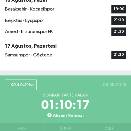
16 Ağustos, Pazar
Başakşehir - Kocaelispor
19:00
Beşiktaş - Eyüpspor
21:30
Amed - Erzurumspor FK
21:30
17 Ağustos, Pazartesi
Samsunspor - Göztepe
21:30
TRABZON
08.08.2026
SONRAKI VAKTE KALAN
01:10:16
Akşam Namazı
İMSAK
GÜNEŞ
ÖĞLE