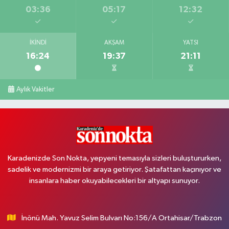
03:36
05:17
12:32
İKINDI
AKŞAM
YATSI
16:24
19:37
21:11
Aylık Vakitler
Karadenizde Son Nokta, yepyeni temasıyla sizleri buluştururken,
sadelik ve modernizmi bir araya getiriyor. Şatafattan kaçınıyor ve
insanlara haber okuyabilecekleri bir altyapı sunuyor.
İnönü Mah. Yavuz Selim Bulvarı No:156/A Ortahisar/Trabzon