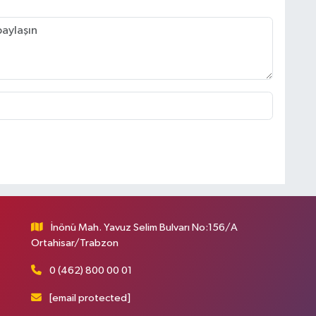
İnönü Mah. Yavuz Selim Bulvarı No:156/A
Ortahisar/Trabzon
0 (462) 800 00 01
[email protected]