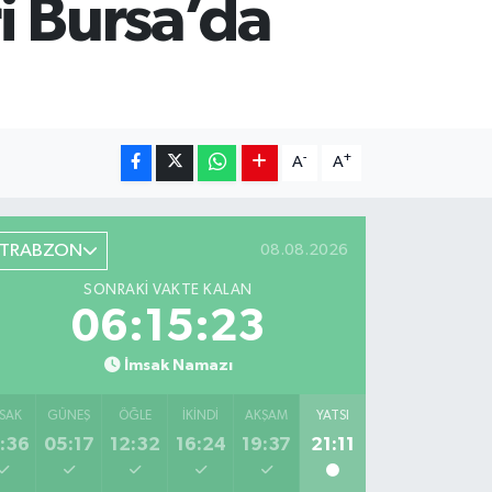
ri Bursa’da
-
+
A
A
TRABZON
08.08.2026
SONRAKI VAKTE KALAN
06:15:22
İmsak Namazı
SAK
GÜNEŞ
ÖĞLE
İKINDI
AKŞAM
YATSI
:36
05:17
12:32
16:24
19:37
21:11