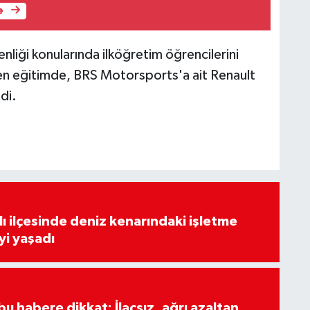
e
nliği konularında ilköğretim öğrencilerini
len eğitimde, BRS Motorsports'a ait Renault
di.
lı ilçesinde deniz kenarındaki işletme
yi yaşadı
u habere dikkat: İlaçsız, ağrı azaltan