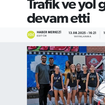
Trafik ve yol
SİYASET
devam etti
Teknoloji
TRABZON
HABER MERKEZI
13.08.2025 - 16:21
EDITÖR
YAYINLANMA
TRABZONSPOR
Yaşam