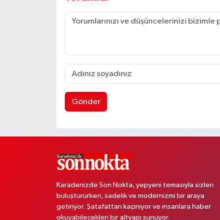
Gönder
Karadenizde Son Nokta, yepyeni temasıyla sizleri
buluştururken, sadelik ve modernizmi bir araya
getiriyor. Şatafattan kaçınıyor ve insanlara haber
okuyabilecekleri bir altyapı sunuyor.