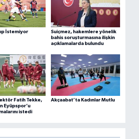
ıp İstemiyor
Suiçmez, hakemlere yönelik
bahis soruşturmasına ilişkin
açıklamalarda bulundu
ektör Fatih Tekke,
Akçaabat’ta Kadınlar Mutlu
n Eyüpspor’u
malarını istedi