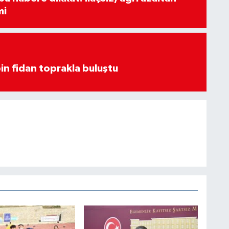
mi
in fidan toprakla buluştu