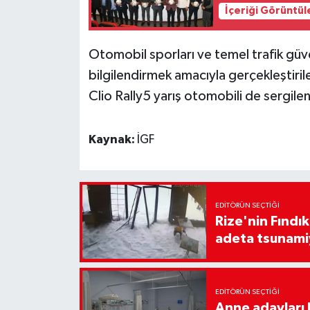
İçeriği Görüntül
Otomobil sporları ve temel trafik güve
bilgilendirmek amacıyla gerçekleştiri
Clio Rally5 yarış otomobili de sergilen
Kaynak:
İGF
EDITÖRÜN SEÇTIĞI
Rize'nin Fındık
adeta tsunami
EDITÖRÜN SEÇTIĞI
Anne adayları b