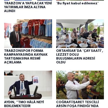
TRABZON'A YAPILACAK YENİ
'Bu fiyat kabul edilemez'
YATIRIMLAR İMZA ALTINA
ALINDI
TRABZONSPOR FORMA
ORTAHİSAR’DA ‘ÇAY SAATİ’,
KAMPANYASINDA KAYNAK
LEZZET DOLU
TARTIŞMASINA RESMÎ
BULUŞMALARIN ADRESİ
AÇIKLAMA
OLDU
AYDIN, “TMO HÂLÂ NEYİ
COĞRAFİ İŞARET TESCİLLİ
BEKLEMEKTEDİR
ARSİN FOŞA FINDIĞI'NDA