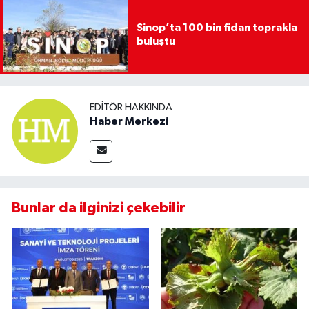
Sinop’ta 100 bin fidan toprakla
buluştu
EDITÖR HAKKINDA
Haber Merkezi
Bunlar da ilginizi çekebilir