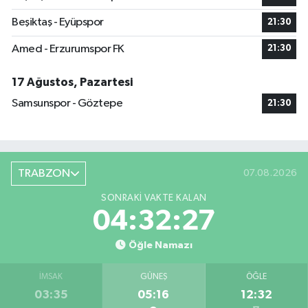
Beşiktaş - Eyüpspor
21:30
Amed - Erzurumspor FK
21:30
17 Ağustos, Pazartesi
Samsunspor - Göztepe
21:30
TRABZON
07.08.2026
SONRAKI VAKTE KALAN
04:32:26
Öğle Namazı
İMSAK
GÜNEŞ
ÖĞLE
03:35
05:16
12:32