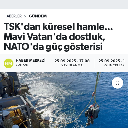
SİYASET
HABERLER
GÜNDEM
TSK'dan küresel hamle...
Teknoloji
Mavi Vatan'da dostluk,
TRABZON
NATO'da güç gösterisi
TRABZONSPOR
HABER MERKEZI
25.09.2025 - 17:08
25.09.2025 - 17
EDITÖR
YAYINLANMA
GÜNCELLEME
Yaşam