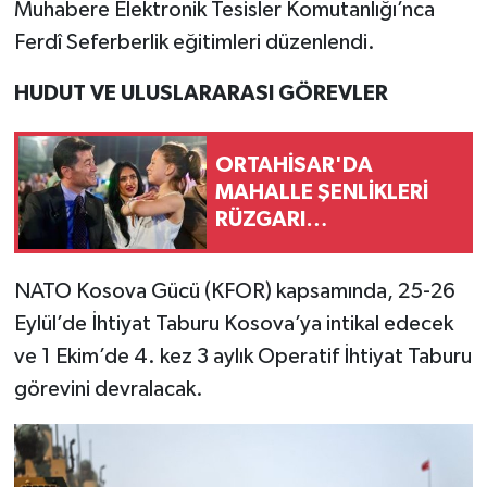
Muhabere Elektronik Tesisler Komutanlığı’nca
Ferdî Seferberlik eğitimleri düzenlendi.
HUDUT VE ULUSLARARASI GÖREVLER
ORTAHİSAR'DA
MAHALLE ŞENLİKLERİ
RÜZGARI…
NATO Kosova Gücü (KFOR) kapsamında, 25-26
Eylül’de İhtiyat Taburu Kosova’ya intikal edecek
ve 1 Ekim’de 4. kez 3 aylık Operatif İhtiyat Taburu
görevini devralacak.