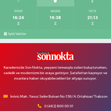
İKINDI
AKŞAM
YATSI
16:24
19:38
21:13
Aylık Vakitler
Karadenizde Son Nokta, yepyeni temasıyla sizleri buluştururken,
sadelik ve modernizmi bir araya getiriyor. Şatafattan kaçınıyor ve
insanlara haber okuyabilecekleri bir altyapı sunuyor.
İnönü Mah. Yavuz Selim Bulvarı No:156/A Ortahisar/Trabzon
0 (462) 800 00 01