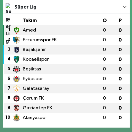
Süper Lig
#
Takım
O
P
1
Amed
0
0
2
Erzurumspor FK
0
0
3
Başakşehir
0
0
4
Kocaelispor
0
0
5
Beşiktaş
0
0
6
Eyüpspor
0
0
7
Galatasaray
0
0
8
Çorum FK
0
0
9
Gaziantep FK
0
0
10
Alanyaspor
0
0