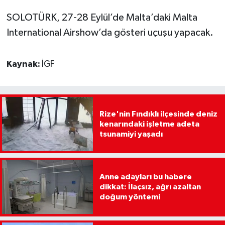
SOLOTÜRK, 27-28 Eylül’de Malta’daki Malta
International Airshow’da gösteri uçuşu yapacak.
Kaynak:
İGF
Rize'nin Fındıklı ilçesinde deniz
kenarındaki işletme adeta
tsunamiyi yaşadı
Anne adayları bu habere
dikkat: İlaçsız, ağrı azaltan
doğum yöntemi