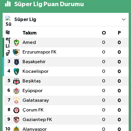
Süper Lig Puan Durumu
Süper Lig
#
Takım
O
P
1
Amed
0
0
2
Erzurumspor FK
0
0
3
Başakşehir
0
0
4
Kocaelispor
0
0
5
Beşiktaş
0
0
6
Eyüpspor
0
0
7
Galatasaray
0
0
8
Çorum FK
0
0
9
Gaziantep FK
0
0
10
Alanyaspor
0
0