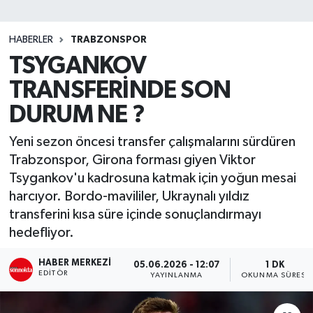
SİYASET
HABERLER
TRABZONSPOR
TSYGANKOV
Teknoloji
TRANSFERİNDE SON
TRABZON
DURUM NE ?
TRABZONSPOR
Yeni sezon öncesi transfer çalışmalarını sürdüren
Trabzonspor, Girona forması giyen Viktor
Yaşam
Tsygankov'u kadrosuna katmak için yoğun mesai
harcıyor. Bordo-mavililer, Ukraynalı yıldız
transferini kısa süre içinde sonuçlandırmayı
hedefliyor.
HABER MERKEZI
05.06.2026 - 12:07
1 DK
EDITÖR
YAYINLANMA
OKUNMA SÜRESI