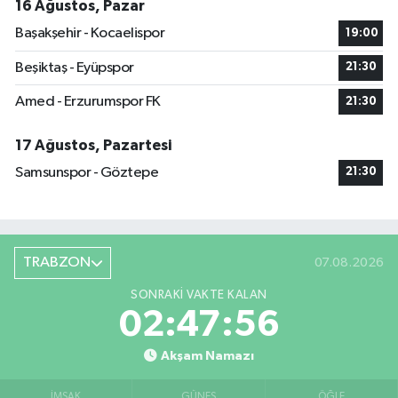
16 Ağustos, Pazar
Başakşehir - Kocaelispor
19:00
Beşiktaş - Eyüpspor
21:30
Amed - Erzurumspor FK
21:30
17 Ağustos, Pazartesi
Samsunspor - Göztepe
21:30
TRABZON
07.08.2026
SONRAKI VAKTE KALAN
02:47:56
Akşam Namazı
İMSAK
GÜNEŞ
ÖĞLE