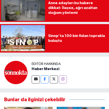
Anne adayları bu habere
dikkat: İlaçsız, ağrı azaltan
doğum yöntemi
Sinop’ta 100 bin fidan toprakla
buluştu
EDITÖR HAKKINDA
Haber Merkezi
Bunlar da ilginizi çekebilir