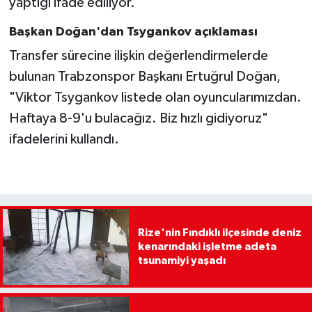
yaptığı ifade ediliyor.
Başkan Doğan'dan Tsygankov açıklaması
Transfer sürecine ilişkin değerlendirmelerde
bulunan Trabzonspor Başkanı Ertuğrul Doğan,
"Viktor Tsygankov listede olan oyuncularımızdan.
Haftaya 8-9'u bulacağız. Biz hızlı gidiyoruz"
ifadelerini kullandı.
Rize'nin Fındıklı ilçesinde deniz
kenarındaki işletme adeta
tsunamiyi yaşadı