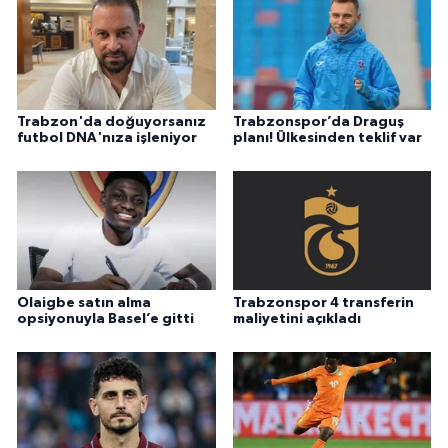
Trabzon'da doğuyorsanız
Trabzonspor’da Draguş
futbol DNA'nıza işleniyor
planı! Ülkesinden teklif var
Olaigbe satın alma
Trabzonspor 4 transferin
opsiyonuyla Basel’e gitti
maliyetini açıkladı