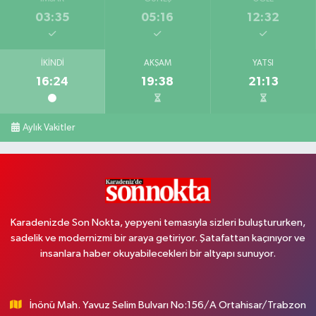
03:35
05:16
12:32
İKINDI
AKŞAM
YATSI
16:24
19:38
21:13
Aylık Vakitler
Karadenizde Son Nokta, yepyeni temasıyla sizleri buluştururken,
sadelik ve modernizmi bir araya getiriyor. Şatafattan kaçınıyor ve
insanlara haber okuyabilecekleri bir altyapı sunuyor.
İnönü Mah. Yavuz Selim Bulvarı No:156/A Ortahisar/Trabzon