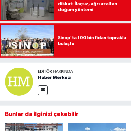
dikkat: İlaçsız, ağrı azaltan
doğum yöntemi
Sinop’ta 100 bin fidan toprakla
buluştu
EDITÖR HAKKINDA
Haber Merkezi
Bunlar da ilginizi çekebilir