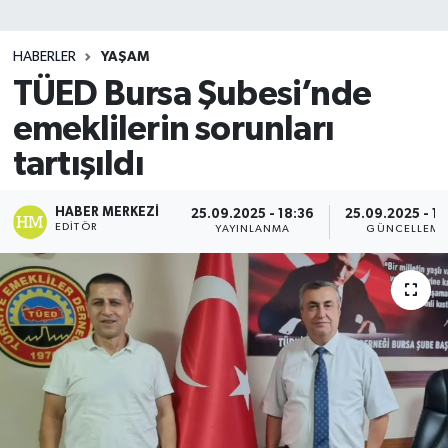
SİYASET
HABERLER
YAŞAM
TÜED Bursa Şubesi’nde
Teknoloji
emeklilerin sorunları
TRABZON
tartışıldı
TRABZONSPOR
HABER MERKEZI
25.09.2025 - 18:36
25.09.2025 - 18
EDITÖR
YAYINLANMA
GÜNCELLEME
Yaşam