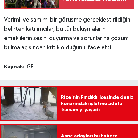
“BEKLEME ODASI”
OYUNU İLE
Verimli ve samimi bir görüşme gerçekleştirildiğini
belirten katılımcılar, bu tür buluşmaların
emeklilerin sesini duyurma ve sorunlarına çözüm
bulma açısından kritik olduğunu ifade etti.
Kaynak:
İGF
Rize'nin Fındıklı ilçesinde deniz
kenarındaki işletme adeta
tsunamiyi yaşadı
Anne adayları bu habere