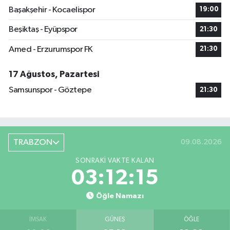
Başakşehir - Kocaelispor
19:00
Beşiktaş - Eyüpspor
21:30
Amed - Erzurumspor FK
21:30
17 Ağustos, Pazartesi
Samsunspor - Göztepe
21:30
TRABZON
09.08.2026
SONRAKI VAKTE KALAN
03:12:15
Öğle Namazı
İMSAK
GÜNEŞ
ÖĞLE