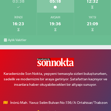
03:38
05:18
12:32
İKINDI
AKŞAM
YATSI
16:23
19:36
21:09
Aylık Vakitler
Karadenizde Son Nokta, yepyeni temasıyla sizleri buluştururken,
sadelik ve modernizmi bir araya getiriyor. Şatafattan kaçınıyor ve
insanlara haber okuyabilecekleri bir altyapı sunuyor.
İnönü Mah. Yavuz Selim Bulvarı No:156/A Ortahisar/Trabzon