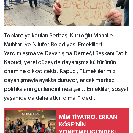
Toplantıya katılan Setbaşı Kurtoğlu Mahalle
Muhtarı ve Nilüfer Belediyesi Emeklileri
Yardımlaşma ve Dayanışma Derneği Başkanı Fatih
Kapuci, yerel düzeyde dayanışma kültürünün
önemine dikkat çekti. Kapuci, “Emeklilerimiz
dayanışmayla ayakta duruyor, ancak merkezi
politikaların güçlendirilmesi şart. Emekliler, sosyal
yaşamda da daha etkin olmalı” dedi.
MİM TİYATRO, ERKAN
KÖSE’NİN
YÖNETMELİĞİ’NDEKİ