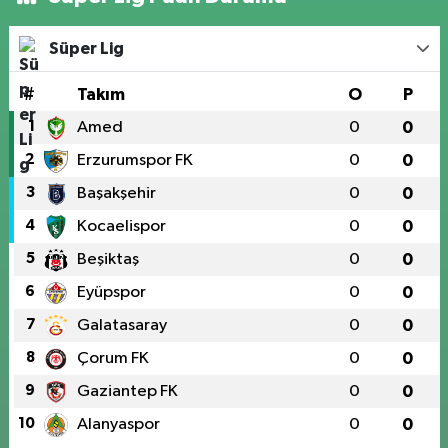
Süper Lig
#
Takım
O
P
1
Amed
0
0
2
Erzurumspor FK
0
0
3
Başakşehir
0
0
4
Kocaelispor
0
0
5
Beşiktaş
0
0
6
Eyüpspor
0
0
7
Galatasaray
0
0
8
Çorum FK
0
0
9
Gaziantep FK
0
0
10
Alanyaspor
0
0