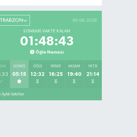
TRABZON
06.08.2026
SONRAKI VAKTE KALAN
01:48:42
Öğle Namazı
SAK
GÜNEŞ
ÖĞLE
İKINDI
AKŞAM
YATSI
:33
05:15
12:32
16:25
19:40
21:14
Aylık Vakitler