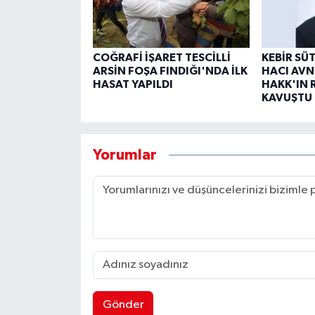
COĞRAFİ İŞARET TESCİLLİ
KEBİR SÜ
ARSİN FOŞA FINDIĞI'NDA İLK
HACI AVN
HASAT YAPILDI
HAKK'IN 
KAVUŞTU
Yorumlar
Gönder