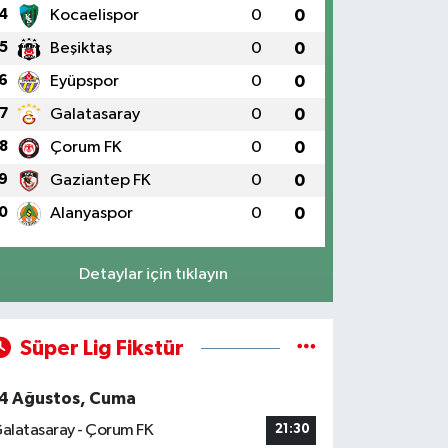
4
Kocaelispor
0
0
5
Beşiktaş
0
0
6
Eyüpspor
0
0
7
Galatasaray
0
0
8
Çorum FK
0
0
9
Gaziantep FK
0
0
0
Alanyaspor
0
0
Detaylar için tıklayın
Süper Lig Fikstür
4 Ağustos, Cuma
alatasaray - Çorum FK
21:30