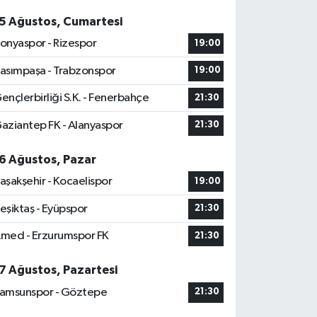
5 Ağustos, Cumartesi
onyaspor - Rizespor
19:00
asımpaşa - Trabzonspor
19:00
ençlerbirliği S.K. - Fenerbahçe
21:30
aziantep FK - Alanyaspor
21:30
6 Ağustos, Pazar
aşakşehir - Kocaelispor
19:00
eşiktaş - Eyüpspor
21:30
med - Erzurumspor FK
21:30
7 Ağustos, Pazartesi
amsunspor - Göztepe
21:30