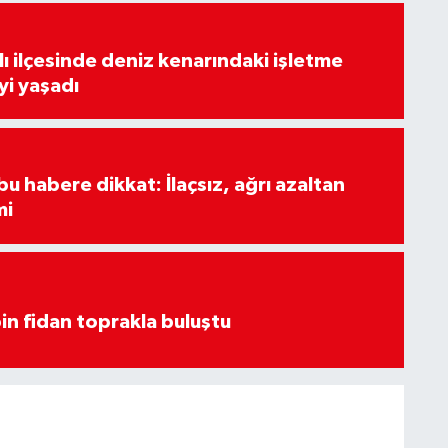
lı ilçesinde deniz kenarındaki işletme
yi yaşadı
u habere dikkat: İlaçsız, ağrı azaltan
mi
in fidan toprakla buluştu