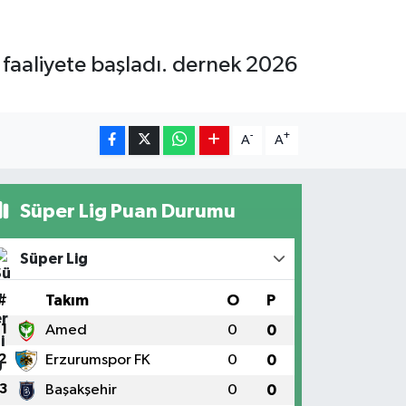
aaliyete başladı. dernek 2026
-
+
A
A
Süper Lig Puan Durumu
Süper Lig
#
Takım
O
P
1
Amed
0
0
2
Erzurumspor FK
0
0
3
Başakşehir
0
0