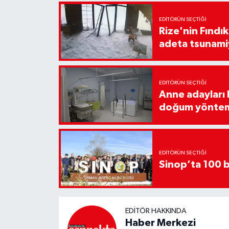
EDITÖRÜN SEÇTIĞI
Rize'nin Fındık
adeta tsunami
EDITÖRÜN SEÇTIĞI
Anne adayları b
doğum yönte
EDITÖRÜN SEÇTIĞI
Sinop’ta 100 b
EDITÖR HAKKINDA
Haber Merkezi