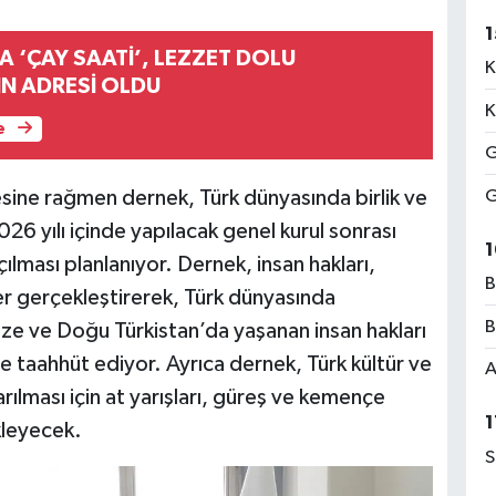
1
 ‘ÇAY SAATİ’, LEZZET DOLU
K
N ADRESİ OLDU
K
e
G
G
ine rağmen dernek, Türk dünyasında birlik ve
2026 yılı içinde yapılacak genel kurul sonrası
1
çılması planlanıyor. Dernek, insan hakları,
B
ler gerçekleştirerek, Türk dünyasında
B
ze ve Doğu Türkistan’da yaşanan insan hakları
 de taahhüt ediyor. Ayrıca dernek, Türk kültür ve
A
rılması için at yarışları, güreş ve kemençe
1
kleyecek.
S