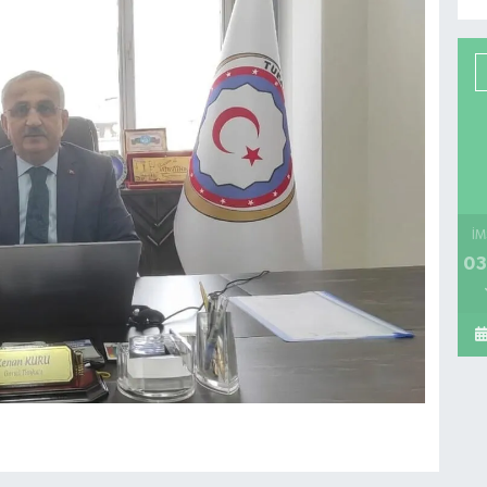
İM
03