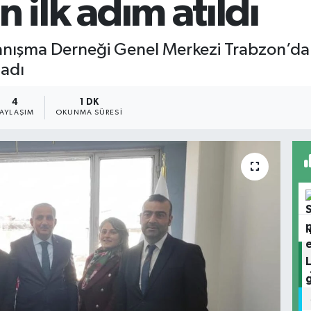
in ilk adım atıldı
nışma Derneği Genel Merkezi Trabzon’da f
ladı
4
1 DK
PAYLAŞIM
OKUNMA SÜRESI