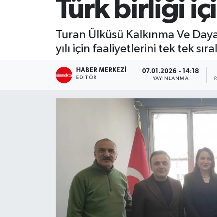
Türk birliği iç
SİYASET
Turan Ülküsü Kalkınma Ve Daya
Teknoloji
yılı için faaliyetlerini tek tek sıra
TRABZON
HABER MERKEZI
07.01.2026 - 14:18
EDITÖR
YAYINLANMA
TRABZONSPOR
Yaşam