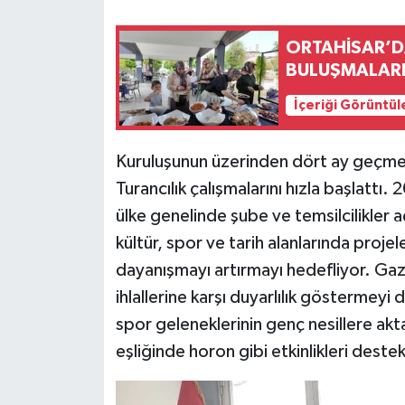
ORTAHİSAR’DA
BULUŞMALARI
İçeriği Görüntül
Kuruluşunun üzerinden dört ay geçmes
Turancılık çalışmalarını hızla başlattı. 
ülke genelinde şube ve temsilcilikler a
kültür, spor ve tarih alanlarında proje
dayanışmayı artırmayı hedefliyor. Gaz
ihlallerine karşı duyarlılık göstermeyi
spor geleneklerinin genç nesillere akta
eşliğinde horon gibi etkinlikleri deste