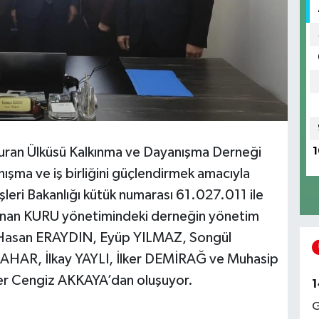
Turan Ülküsü Kalkınma ve Dayanışma Derneği
1
şma ve iş birliğini güçlendirmek amacıyla
işleri Bakanlığı kütük numarası 61.027.011 ile
enan KURU yönetimindeki derneğin yönetim
r. Hasan ERAYDIN, Eyüp YILMAZ, Songül
AHAR, İlkay YAYLI, İlker DEMİRAĞ ve Muhasip
r Cengiz AKKAYA’dan oluşuyor.
1
G