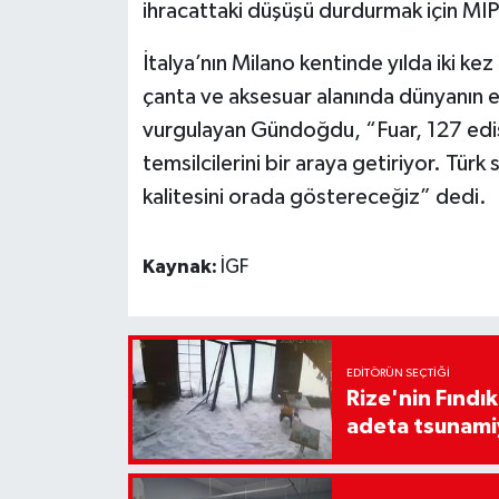
ihracattaki düşüşü durdurmak için MIPE
İtalya’nın Milano kentinde yılda iki ke
çanta ve aksesuar alanında dünyanın 
vurgulayan Gündoğdu, “Fuar, 127 edis
temsilcilerini bir araya getiriyor. Türk 
kalitesini orada göstereceğiz” dedi.
Kaynak:
İGF
EDITÖRÜN SEÇTIĞI
Rize'nin Fındık
adeta tsunami