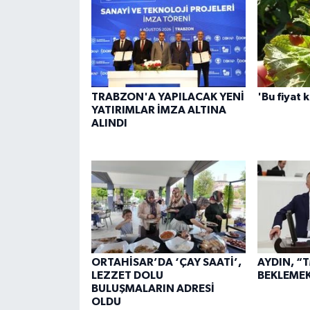
TRABZON'A YAPILACAK YENİ
'Bu fiyat 
YATIRIMLAR İMZA ALTINA
ALINDI
ORTAHİSAR’DA ‘ÇAY SAATİ’,
AYDIN, “
LEZZET DOLU
BEKLEME
BULUŞMALARIN ADRESİ
OLDU