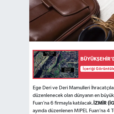
BÜYÜKŞEHİR'D
İçeriği Görüntül
Ege Deri ve Deri Mamulleri İhracatçıları
düzenlenecek olan dünyanın en büyük 
Fuarı’na 6 firmayla katılacak.
İZMİR (İ
ayında düzenlenen MIPEL Fuarı’na 4 Türk