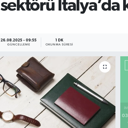
sektörü İtalya’da k
26.08.2025 - 09:55
1 DK
GÜNCELLEME
OKUNMA SÜRESI
İM
03