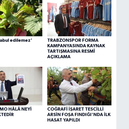
kabul edilemez'
TRABZONSPOR FORMA
KAMPANYASINDA KAYNAK
TARTIŞMASINA RESMÎ
AÇIKLAMA
TMO HÂLÂ NEYİ
COĞRAFİ İŞARET TESCİLLİ
KTEDİR
ARSİN FOŞA FINDIĞI'NDA İLK
HASAT YAPILDI