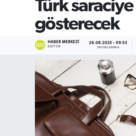
Türk saraciye 
SİYASET
gösterecek
Teknoloji
TRABZON
HABER MERKEZI
26.08.2025 - 09:53
EDITÖR
YAYINLANMA
TRABZONSPOR
Yaşam