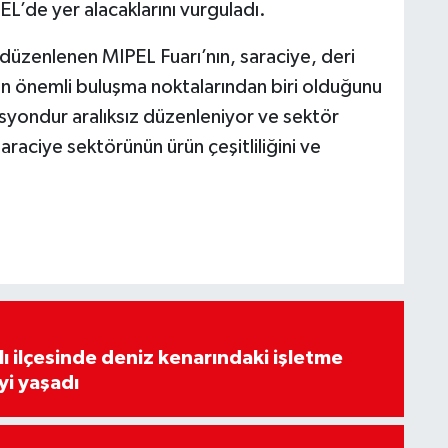
L’de yer alacaklarını vurguladı.
z düzenlenen MIPEL Fuarı’nın, saraciye, deri
en önemli buluşma noktalarından biri olduğunu
yondur aralıksız düzenleniyor ve sektör
saraciye sektörünün ürün çeşitliliğini ve
lı ilçesinde deniz kenarındaki işletme
yi yaşadı