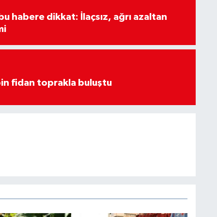
u habere dikkat: İlaçsız, ağrı azaltan
mi
in fidan toprakla buluştu