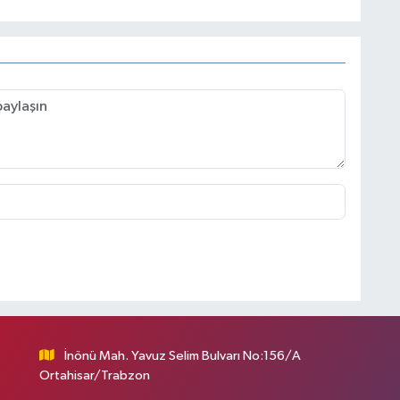
İnönü Mah. Yavuz Selim Bulvarı No:156/A
Ortahisar/Trabzon