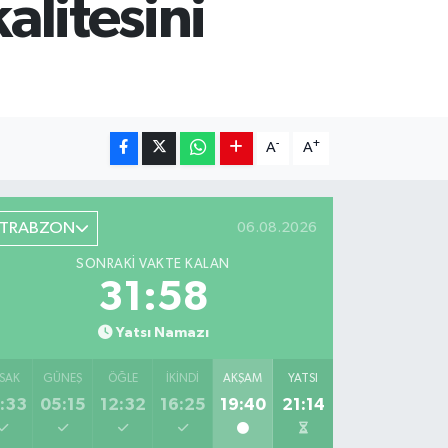
alitesini
-
+
A
A
TRABZON
06.08.2026
SONRAKI VAKTE KALAN
31:57
Yatsı Namazı
SAK
GÜNEŞ
ÖĞLE
İKINDI
AKŞAM
YATSI
:33
05:15
12:32
16:25
19:40
21:14