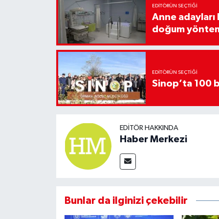
EDITÖRÜN SEÇTIĞI
Anne adayları b
doğum yönte
EDITÖRÜN SEÇTIĞI
Sinop’ta 100 b
EDITÖR HAKKINDA
Haber Merkezi
Bunlar da ilginizi çekebilir