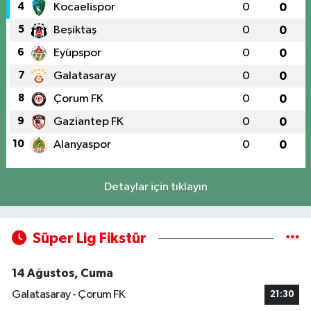
4
Kocaelispor
0
0
5
Beşiktaş
0
0
6
Eyüpspor
0
0
7
Galatasaray
0
0
8
Çorum FK
0
0
9
Gaziantep FK
0
0
10
Alanyaspor
0
0
Detaylar için tıklayın
Süper Lig Fikstür
14 Ağustos, Cuma
Galatasaray - Çorum FK
21:30