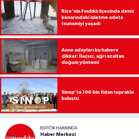
Rize'nin Fındıklı ilçesinde deniz
kenarındaki işletme adeta
tsunamiyi yaşadı
Anne adayları bu habere
dikkat: İlaçsız, ağrı azaltan
doğum yöntemi
Sinop’ta 100 bin fidan toprakla
buluştu
EDITÖR HAKKINDA
Haber Merkezi