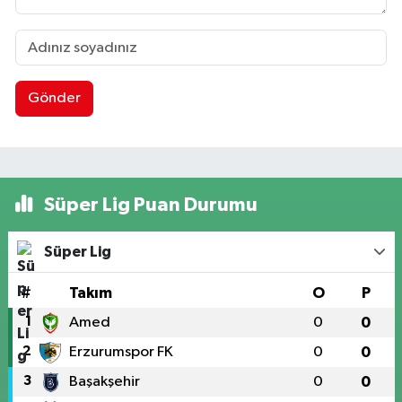
Gönder
Süper Lig Puan Durumu
Süper Lig
#
Takım
O
P
1
Amed
0
0
2
Erzurumspor FK
0
0
3
Başakşehir
0
0