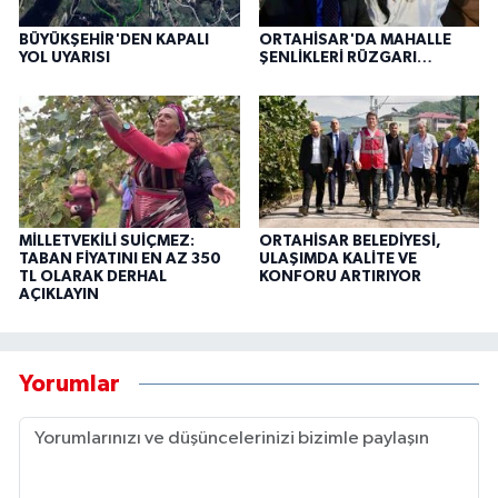
BÜYÜKŞEHİR'DEN KAPALI
ORTAHİSAR'DA MAHALLE
YOL UYARISI
ŞENLİKLERİ RÜZGARI…
MİLLETVEKİLİ SUİÇMEZ:
ORTAHİSAR BELEDİYESİ,
TABAN FİYATINI EN AZ 350
ULAŞIMDA KALİTE VE
TL OLARAK DERHAL
KONFORU ARTIRIYOR
AÇIKLAYIN
Yorumlar