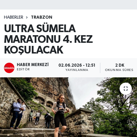
SİYASET
HABERLER
TRABZON
ULTRA SÜMELA
Teknoloji
MARATONU 4. KEZ
TRABZON
KOŞULACAK
TRABZONSPOR
HABER MERKEZI
02.06.2026 - 12:51
2 DK
EDITÖR
YAYINLANMA
OKUNMA SÜRESI
Yaşam