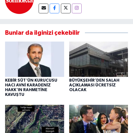
Bunlar da ilginizi çekebilir
KEBİR SÜT'ÜN KURUCUSU
BÜYÜKŞEHİR’DEN SALAH
HACI AVNİ KARADENİZ
AÇIKLAMASI ÜCRETSİZ
HAKK'IN RAHMETİNE
OLACAK
KAVUŞTU