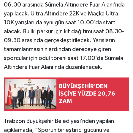
06.00 arasında Sümela Altındere Fuar Alanı’nda
yapılacak. Ultra Altındere 22K ve Maçka Ultra
10K yarışları da aynı gün saat 10.00’da start
alacak. Bu iki parkur için kit dağıtımı saat 08.30-
09.30 arasında gerçekleştirilecek. Yarışların
tamamlanmasının ardından dereceye giren
sporcular için ödül töreni saat 17.00’de Sümela
Altındere Fuar Alanı’nda düzenlenecek.
BÜYÜKŞEHİR'DEN
İŞÇİYE YÜZDE 20,76
ZAM
Trabzon Büyükşehir Belediyesi’nden yapılan
açıklamada, “Sporun birleştirici gücünü ve