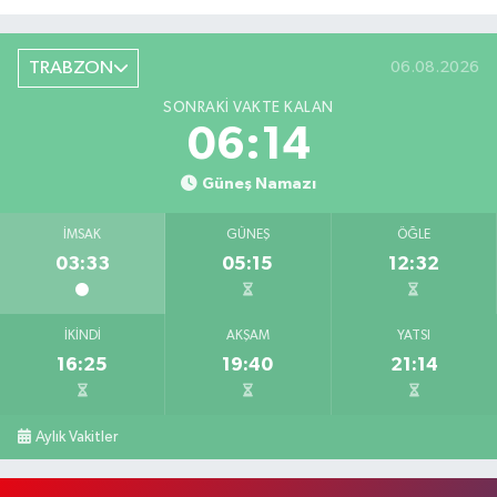
TRABZON
06.08.2026
SONRAKI VAKTE KALAN
06:14
Güneş Namazı
İMSAK
GÜNEŞ
ÖĞLE
03:33
05:15
12:32
İKINDI
AKŞAM
YATSI
16:25
19:40
21:14
Aylık Vakitler