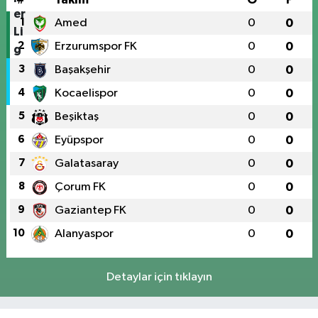
1
Amed
0
0
2
Erzurumspor FK
0
0
3
Başakşehir
0
0
4
Kocaelispor
0
0
5
Beşiktaş
0
0
6
Eyüpspor
0
0
7
Galatasaray
0
0
8
Çorum FK
0
0
9
Gaziantep FK
0
0
10
Alanyaspor
0
0
Detaylar için tıklayın