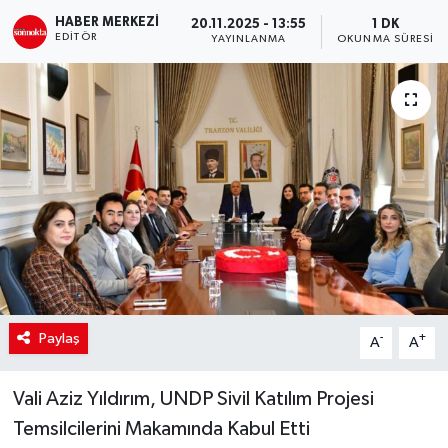
HABER MERKEZI
20.11.2025 - 13:55
1 DK
SİYASET
EDITÖR
YAYINLANMA
OKUNMA SÜRESI
Teknoloji
TRABZON
TRABZONSPOR
Yaşam
Paylaş
-
+
A
A
Vali Aziz Yıldırım, UNDP Sivil Katılım Projesi
Temsilcilerini Makamında Kabul Etti