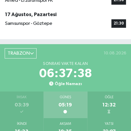
Amed - Erzurumspor FK
21:30
17 Ağustos, Pazartesi
Samsunspor - Göztepe
21:30
TRABZON
10.08.2026
SONRAKI VAKTE KALAN
06:37:37
Öğle Namazı
İMSAK
GÜNEŞ
ÖĞLE
03:39
05:19
12:32
İKINDI
AKŞAM
YATSI