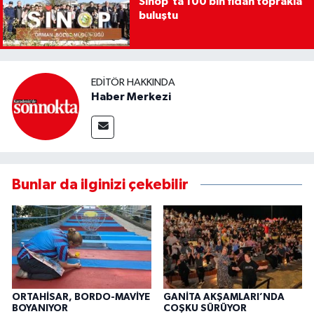
Sinop’ta 100 bin fidan toprakla
buluştu
EDITÖR HAKKINDA
Haber Merkezi
Bunlar da ilginizi çekebilir
ORTAHİSAR, BORDO-MAVİYE
GANİTA AKŞAMLARI’NDA
BOYANIYOR
COŞKU SÜRÜYOR