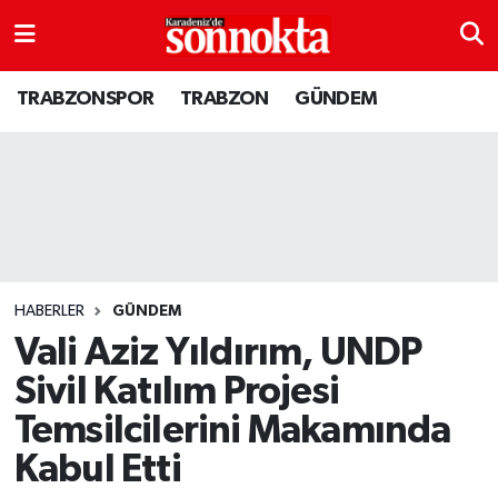
BÖLGESEL
Hava Durumu
TRABZONSPOR
TRABZON
GÜNDEM
EĞİTİM
Trafik Durumu
EKONOMİ
Süper Lig Puan Durumu ve Fikstür
GENEL
Tüm Manşetler
GÜNDEM
Son Dakika Haberleri
HABERLER
GÜNDEM
Vali Aziz Yıldırım, UNDP
Kültür sanat
Haber Arşivi
Sivil Katılım Projesi
Temsilcilerini Makamında
MAGAZİN
Kabul Etti
SAĞLIK