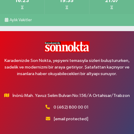
16:23
19:35
21:07
Aylık Vakitler
Karadenizde Son Nokta, yepyeni temasıyla sizleri buluştururken,
sadelik ve modernizmi bir araya getiriyor. Şatafattan kaçınıyor ve
insanlara haber okuyabilecekleri bir altyapı sunuyor.
İnönü Mah. Yavuz Selim Bulvarı No:156/A Ortahisar/Trabzon
0 (462) 800 00 01
[email protected]