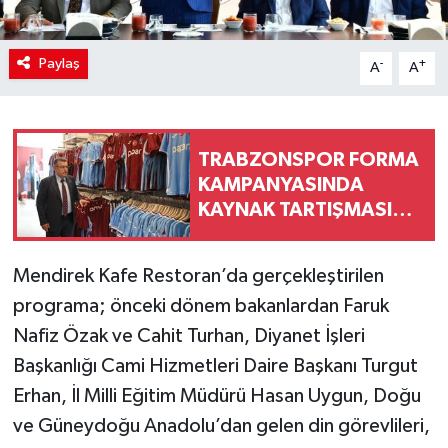
Paylaş
-
+
A
A
TRABZONSPOR FORMA
KAMPANYASINDA
KAYNAK TARTIŞMASINA
RESMÎ AÇIKLAMA
Mendirek Kafe Restoran’da gerçekleştirilen
programa; önceki dönem bakanlardan Faruk
Nafiz Özak ve Cahit Turhan, Diyanet İşleri
Başkanlığı Cami Hizmetleri Daire Başkanı Turgut
Erhan, İl Milli Eğitim Müdürü Hasan Uygun, Doğu
ve Güneydoğu Anadolu’dan gelen din görevlileri,