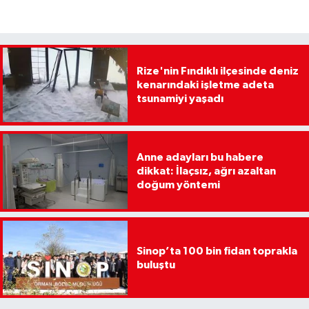
Rize'nin Fındıklı ilçesinde deniz
kenarındaki işletme adeta
tsunamiyi yaşadı
Anne adayları bu habere
dikkat: İlaçsız, ağrı azaltan
doğum yöntemi
Sinop’ta 100 bin fidan toprakla
buluştu