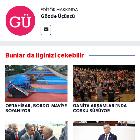
EDITÖR HAKKINDA
Gözde Üçüncü
Bunlar da ilginizi çekebilir
ORTAHİSAR, BORDO-MAVİYE
GANİTA AKŞAMLARI’NDA
BOYANIYOR
COŞKU SÜRÜYOR