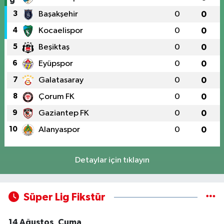
3
Başakşehir
0
0
4
Kocaelispor
0
0
5
Beşiktaş
0
0
6
Eyüpspor
0
0
7
Galatasaray
0
0
8
Çorum FK
0
0
9
Gaziantep FK
0
0
10
Alanyaspor
0
0
Detaylar için tıklayın
Süper Lig Fikstür
14 Ağustos, Cuma