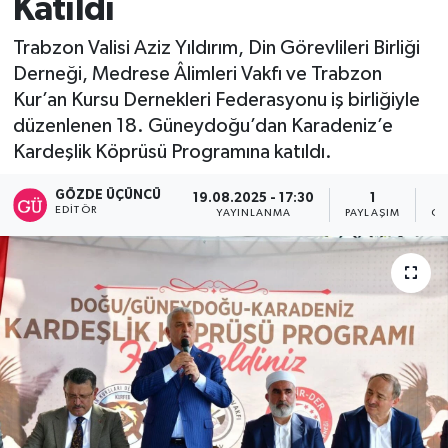
Katıldı
SİYASET
Trabzon Valisi Aziz Yıldırım, Din Görevlileri Birliği
Derneği, Medrese Âlimleri Vakfı ve Trabzon
Teknoloji
Kur’an Kursu Dernekleri Federasyonu iş birliğiyle
düzenlenen 18. Güneydoğu’dan Karadeniz’e
TRABZON
Kardeşlik Köprüsü Programına katıldı.
TRABZONSPOR
GÖZDE ÜÇÜNCÜ
19.08.2025 - 17:30
1
EDITÖR
YAYINLANMA
PAYLAŞIM
OK
Yaşam