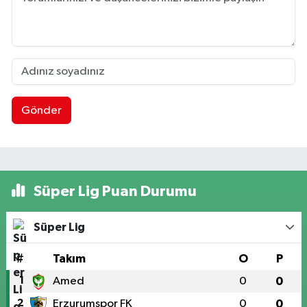
Gönder
Süper Lig Puan Durumu
Süper Lig
#
Takım
O
P
1
Amed
0
0
2
Erzurumspor FK
0
0