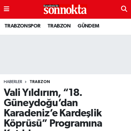
BÖLGESEL
Hava Durumu
TRABZONSPOR
TRABZON
GÜNDEM
EĞİTİM
Trafik Durumu
EKONOMİ
Süper Lig Puan Durumu ve Fikstür
GENEL
Tüm Manşetler
GÜNDEM
Son Dakika Haberleri
HABERLER
TRABZON
Vali Yıldırım, “18.
Kültür sanat
Haber Arşivi
Güneydoğu’dan
Karadeniz’e Kardeşlik
MAGAZİN
Köprüsü” Programına
SAĞLIK