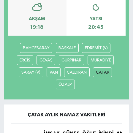
AKŞAM
YATSI
19:18
20:45
BAHÇESARAY
BAŞKALE
EDREMİT (V)
ERCİŞ
GEVAŞ
GÜRPINAR
MURADİYE
SARAY (V)
VAN
ÇALDIRAN
ÇATAK
ÖZALP
ÇATAK AYLIK NAMAZ VAKITLERI