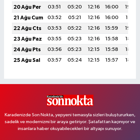
20 Ağu Per
03:51
05:20
12:16
16:00
19:03
21 Ağu Cum
03:52
05:21
12:16
16:00
19:01
22 Ağu Cts
03:53
05:22
12:16
15:59
19:00
23 Ağu Paz
03:55
05:23
12:16
15:58
18:59
24 Ağu Pts
03:56
05:23
12:15
15:58
18:57
25 Ağu Sal
03:57
05:24
12:15
15:57
18:56
Karadenizde Son Nokta, yepyeni temasıyla sizleri buluştururken,
sadelik ve modernizmi bir araya getiriyor. Şatafattan kaçınıyor ve
insanlara haber okuyabilecekleri bir altyapı sunuyor.