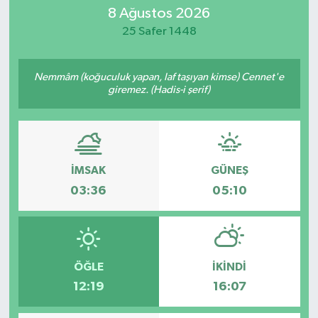
8 Ağustos 2026
SİYASET
25 Safer 1448
Teknoloji
Nemmâm (koğuculuk yapan, laf taşıyan kimse) Cennet'e
giremez. (Hadis-i şerif)
TRABZON
TRABZONSPOR
Yaşam
İMSAK
GÜNEŞ
03:36
05:10
ÖĞLE
İKINDI
12:19
16:07