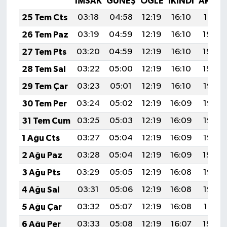
İMSAK
GÜNEŞ
ÖĞLE
İKINDI
AKŞA
25 Tem Cts
03:18
04:58
12:19
16:10
19:31
26 Tem Paz
03:19
04:59
12:19
16:10
19:30
27 Tem Pts
03:20
04:59
12:19
16:10
19:29
28 Tem Sal
03:22
05:00
12:19
16:10
19:29
29 Tem Çar
03:23
05:01
12:19
16:10
19:28
30 Tem Per
03:24
05:02
12:19
16:09
19:27
31 Tem Cum
03:25
05:03
12:19
16:09
19:26
1 Ağu Cts
03:27
05:04
12:19
16:09
19:25
2 Ağu Paz
03:28
05:04
12:19
16:09
19:24
3 Ağu Pts
03:29
05:05
12:19
16:08
19:23
4 Ağu Sal
03:31
05:06
12:19
16:08
19:22
5 Ağu Çar
03:32
05:07
12:19
16:08
19:21
6 Ağu Per
03:33
05:08
12:19
16:07
19:20