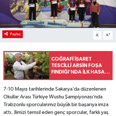
Paylaş
-
+
A
A
COĞRAFİ İŞARET
TESCİLLİ ARSİN FOŞA
FINDIĞI'NDA İLK HASAT
YAPILDI
7-10 Mayıs tarihlerinde Sakarya’da düzenlenen
Okullar Arası Türkiye Wushu Şampiyonası’nda
Trabzonlu sporcularımız büyük bir başarıya imza
attı. İlimizi temsil eden genç sporcular, farklı yaş