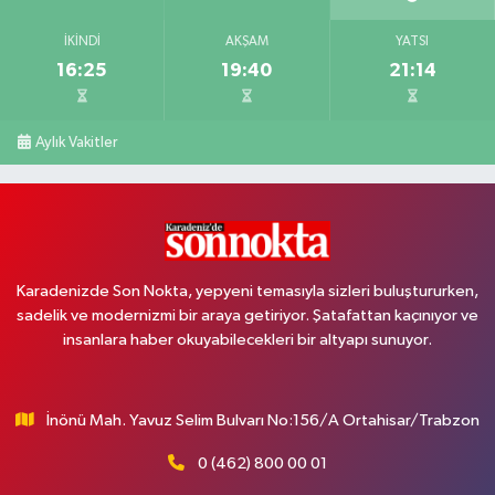
İKINDI
AKŞAM
YATSI
16:25
19:40
21:14
Aylık Vakitler
Karadenizde Son Nokta, yepyeni temasıyla sizleri buluştururken,
sadelik ve modernizmi bir araya getiriyor. Şatafattan kaçınıyor ve
insanlara haber okuyabilecekleri bir altyapı sunuyor.
İnönü Mah. Yavuz Selim Bulvarı No:156/A Ortahisar/Trabzon
0 (462) 800 00 01