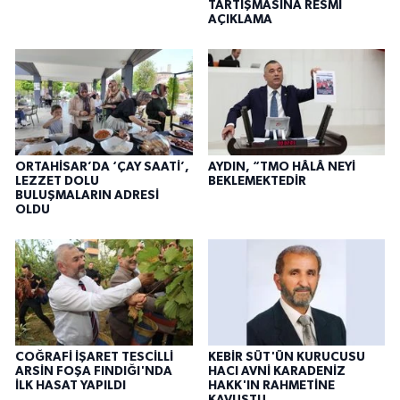
TARTIŞMASINA RESMÎ
AÇIKLAMA
ORTAHİSAR’DA ‘ÇAY SAATİ’,
AYDIN, “TMO HÂLÂ NEYİ
LEZZET DOLU
BEKLEMEKTEDİR
BULUŞMALARIN ADRESİ
OLDU
COĞRAFİ İŞARET TESCİLLİ
KEBİR SÜT'ÜN KURUCUSU
ARSİN FOŞA FINDIĞI'NDA
HACI AVNİ KARADENİZ
İLK HASAT YAPILDI
HAKK'IN RAHMETİNE
KAVUŞTU