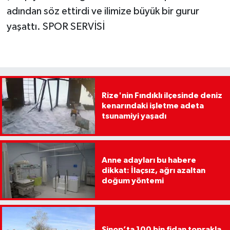
adından söz ettirdi ve ilimize büyük bir gurur
yaşattı. SPOR SERVİSİ
Rize'nin Fındıklı ilçesinde deniz
kenarındaki işletme adeta
tsunamiyi yaşadı
Anne adayları bu habere
dikkat: İlaçsız, ağrı azaltan
doğum yöntemi
Sinop’ta 100 bin fidan toprakla