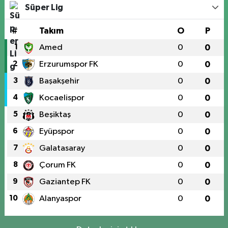
Süper Lig
#
Takım
O
P
1
Amed
0
0
2
Erzurumspor FK
0
0
3
Başakşehir
0
0
4
Kocaelispor
0
0
5
Beşiktaş
0
0
6
Eyüpspor
0
0
7
Galatasaray
0
0
8
Çorum FK
0
0
9
Gaziantep FK
0
0
10
Alanyaspor
0
0