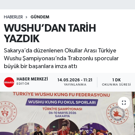
SİYASET
HABERLER
GÜNDEM
WUSHU’DAN TARİH
Teknoloji
YAZDIK
TRABZON
Sakarya’da düzenlenen Okullar Arası Türkiye
TRABZONSPOR
Wushu Şampiyonası’nda Trabzonlu sporcular
büyük bir başarılara imza attı
Yaşam
HABER MERKEZI
14.05.2026 - 11:21
1 DK
EDITÖR
YAYINLANMA
OKUNMA SÜRESI