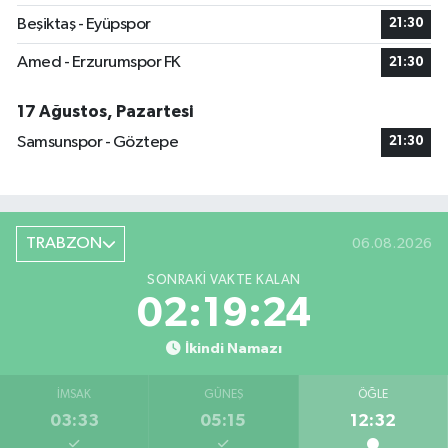
Beşiktaş - Eyüpspor
21:30
Amed - Erzurumspor FK
21:30
17 Ağustos, Pazartesi
Samsunspor - Göztepe
21:30
TRABZON
06.08.2026
SONRAKI VAKTE KALAN
02:19:23
İkindi Namazı
İMSAK
GÜNEŞ
ÖĞLE
03:33
05:15
12:32