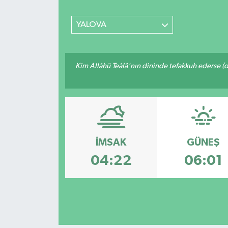
SİYASET
YALOVA
Teknoloji
Kim Allâhü Teâlâ'nın dininde tefakkuh ederse (dîn
TRABZON
TRABZONSPOR
Yaşam
İMSAK
GÜNEŞ
04:22
06:01