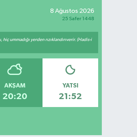
8 Ağustos 2026
25 Safer 1448
u, hiç ummadığı yerden rızıklandırıverir. (Hadis-i
AKŞAM
YATSI
20:20
21:52