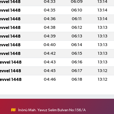
evvel 1448
04:33
06:09
13:14
evvel 1448
04:35
06:10
13:14
evvel 1448
04:36
06:11
13:14
evvel 1448
04:38
06:12
13:13
evvel 1448
04:39
06:13
13:13
evvel 1448
04:40
06:14
13:13
evvel 1448
04:42
06:15
13:13
levvel 1448
04:43
06:16
13:13
levvel 1448
04:45
06:17
13:12
levvel 1448
04:46
06:18
13:12
İnönü Mah. Yavuz Selim Bulvarı No:156/A