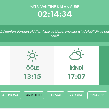
YATSI VAKTINE KALAN SÜRE
02:14:33
î ilimleri öğrenirse) Allah Azze ve Celle, ona (her işinde) kâfidir ve on
şerif)
ÖĞLE
İKINDI
13:15
17:07
ALTINOVA
ARMUTLU
TERMAL
YALOVA
ÇINARCIK