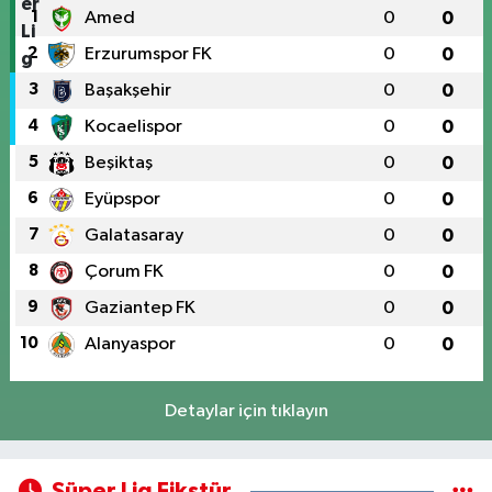
1
Amed
0
0
2
Erzurumspor FK
0
0
3
Başakşehir
0
0
4
Kocaelispor
0
0
5
Beşiktaş
0
0
6
Eyüpspor
0
0
7
Galatasaray
0
0
8
Çorum FK
0
0
9
Gaziantep FK
0
0
10
Alanyaspor
0
0
Detaylar için tıklayın
Süper Lig Fikstür