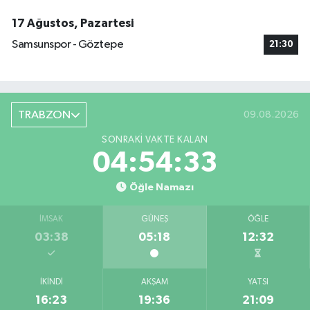
17 Ağustos, Pazartesi
Samsunspor - Göztepe
21:30
TRABZON
09.08.2026
SONRAKI VAKTE KALAN
04:54:32
Öğle Namazı
İMSAK
GÜNEŞ
ÖĞLE
03:38
05:18
12:32
İKINDI
AKŞAM
YATSI
16:23
19:36
21:09