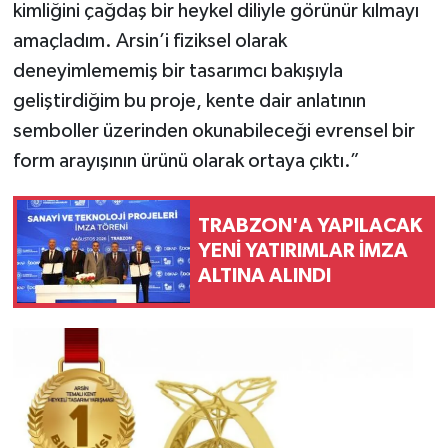
kimliğini çağdaş bir heykel diliyle görünür kılmayı
amaçladım. Arsin’i fiziksel olarak
deneyimlememiş bir tasarımcı bakışıyla
geliştirdiğim bu proje, kente dair anlatının
semboller üzerinden okunabileceği evrensel bir
form arayışının ürünü olarak ortaya çıktı.”
TRABZON'A YAPILACAK
YENİ YATIRIMLAR İMZA
ALTINA ALINDI