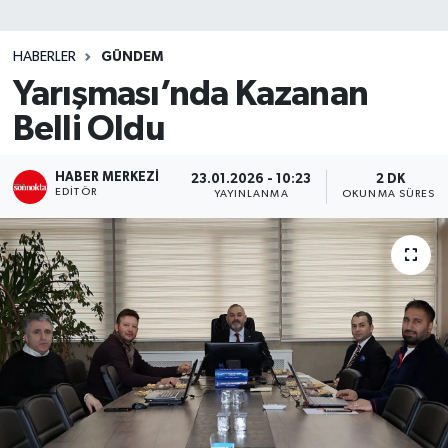
SİYASET
HABERLER
GÜNDEM
Yarışması’nda Kazanan
Teknoloji
Belli Oldu
TRABZON
HABER MERKEZI
23.01.2026 - 10:23
2 DK
TRABZONSPOR
EDITÖR
YAYINLANMA
OKUNMA SÜRESI
Yaşam