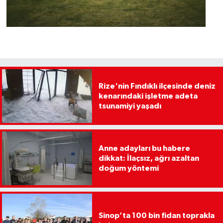
Rize'nin Fındıklı ilçesinde deniz
kenarındaki işletme adeta
tsunamiyi yaşadı
Anne adayları bu habere
dikkat: İlaçsız, ağrı azaltan
doğum yöntemi
Sinop’ta 100 bin fidan toprakla